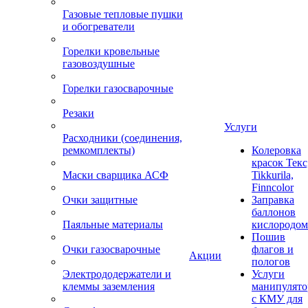
Газовые тепловые пушки
и обогреватели
Горелки кровельные
газовоздушные
Горелки газосварочные
Резаки
Услуги
Расходники (соединения,
ремкомплекты)
Колеровка
красок Текс
Маски сварщика АСФ
Tikkurila,
Finncolor
Очки защитные
Заправка
баллонов
Паяльные материалы
кислородом
Пошив
Очки газосварочные
флагов и
Акции
пологов
Электрододержатели и
Услуги
клеммы заземления
манипулято
с КМУ для