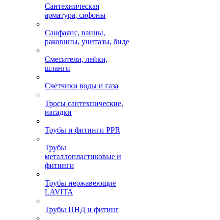
Сантехническая
арматура, сифоны
Санфаянс, ванны,
раковины, унитазы, биде
Смесители, лейки,
шланги
Счетчики воды и газа
Тросы сантехнические,
насадки
Трубы и фитинги PPR
Трубы
металлопластиковые и
фитинги
Трубы нержавеющие
LAVITA
Трубы ПНД и фитинг