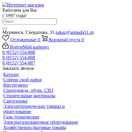
Работаем для Вас
с 1997 года!
Мурманск, Свердлова, 33
zakaz@armada51.ru
Отложенные
0
Корзина
0
пуста
0
Войти
Мой кабинет
8 (8152) 554-888
8 (8152) 554-888
8 (8152) 554-887
Заказать звонок
Каталог
Собери свой набор
Инструмент
Спецодежда, обувь, СИЗ
Строительные материалы
Сантехника
Электротехнические товары и
оборудование
Газы технические
Электрогазосварочное оборудование
Хозяйственно-бытовые товары