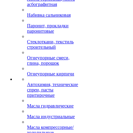
асбографитная
Набивка сальниковая
Паронит, прокладки
паронитовые
Стеклоткани, текстиль
строительный
Огнеупорные смеси,
глина, порошок
Огнеупорные кирпичи
Автохимия, технические
спреи, пасты
притирочные
Масла гидравлические
Масла индустриальные
Масла компрессорные/
холодильные