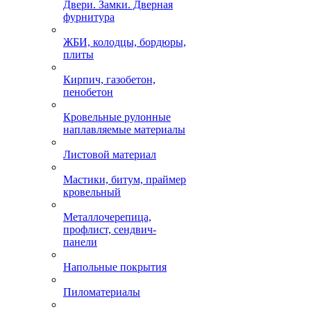
Двери. Замки. Дверная
фурнитура
ЖБИ, колодцы, бордюры,
плиты
Кирпич, газобетон,
пенобетон
Кровельные рулонные
наплавляемые материалы
Листовой материал
Мастики, битум, праймер
кровельный
Металлочерепица,
профлист, сендвич-
панели
Напольные покрытия
Пиломатериалы