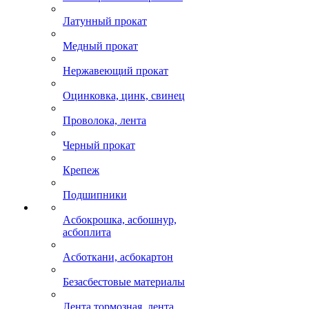
Латунный прокат
Медный прокат
Нержавеющий прокат
Оцинковка, цинк, свинец
Проволока, лента
Черный прокат
Крепеж
Подшипники
Асбокрошка, асбошнур,
асбоплита
Асботкани, асбокартон
Безасбестовые материалы
Лента тормозная, лента