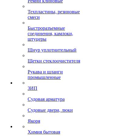
Ремни клиновые
Техпластины, резиновые
смеси
Быстроразъемные
соединения, камлоки,
штуцеры
Шнур уплотнительный
Щетки стеклоочистителя
Рукава и шланги
промышленные
ЗИП
Судовая арматура
Судовые двери, люки
Якоря
Химия бытовая