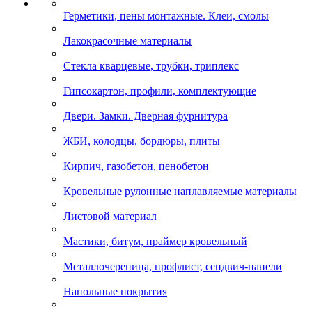
Герметики, пены монтажные. Клеи, смолы
Лакокрасочные материалы
Стекла кварцевые, трубки, триплекс
Гипсокартон, профили, комплектующие
Двери. Замки. Дверная фурнитура
ЖБИ, колодцы, бордюры, плиты
Кирпич, газобетон, пенобетон
Кровельные рулонные наплавляемые материалы
Листовой материал
Мастики, битум, праймер кровельный
Металлочерепица, профлист, сендвич-панели
Напольные покрытия