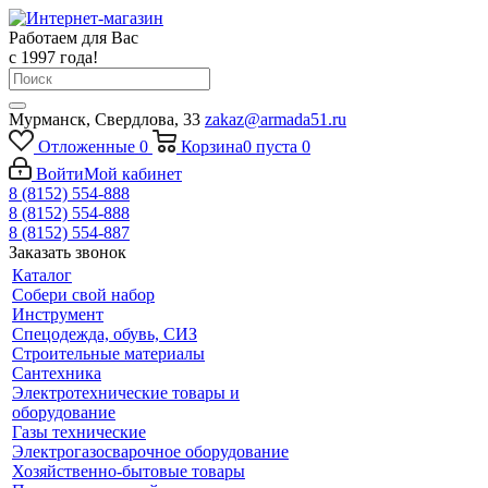
Работаем для Вас
с 1997 года!
Мурманск, Свердлова, 33
zakaz@armada51.ru
Отложенные
0
Корзина
0
пуста
0
Войти
Мой кабинет
8 (8152) 554-888
8 (8152) 554-888
8 (8152) 554-887
Заказать звонок
Каталог
Собери свой набор
Инструмент
Спецодежда, обувь, СИЗ
Строительные материалы
Сантехника
Электротехнические товары и
оборудование
Газы технические
Электрогазосварочное оборудование
Хозяйственно-бытовые товары