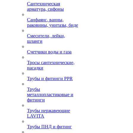
Сантехническая
арматура, сифоны
Санфаянс, ванны,
раковины, унитазы, биде
Смесители, лейки,
шланги
Счетчики воды и газа
Тросы сантехнические,
насадки
Трубы и фитинги PPR
Трубы
металлопластиковые и
фитинги
Трубы нержавеющие
LAVITA
Трубы ПНД и фитинг