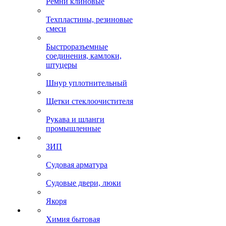
Ремни клиновые
Техпластины, резиновые
смеси
Быстроразъемные
соединения, камлоки,
штуцеры
Шнур уплотнительный
Щетки стеклоочистителя
Рукава и шланги
промышленные
ЗИП
Судовая арматура
Судовые двери, люки
Якоря
Химия бытовая