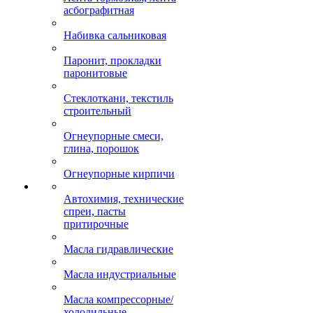
асбографитная
Набивка сальниковая
Паронит, прокладки
паронитовые
Стеклоткани, текстиль
строительный
Огнеупорные смеси,
глина, порошок
Огнеупорные кирпичи
Автохимия, технические
спреи, пасты
притирочные
Масла гидравлические
Масла индустриальные
Масла компрессорные/
холодильные