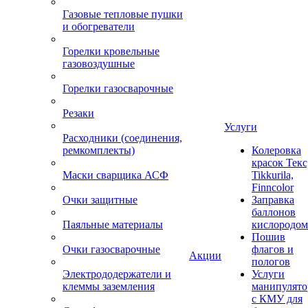
Газовые тепловые пушки
и обогреватели
Горелки кровельные
газовоздушные
Горелки газосварочные
Резаки
Услуги
Расходники (соединения,
ремкомплекты)
Колеровка
красок Текс
Маски сварщика АСФ
Tikkurila,
Finncolor
Очки защитные
Заправка
баллонов
Паяльные материалы
кислородом
Пошив
Очки газосварочные
флагов и
Акции
пологов
Электрододержатели и
Услуги
клеммы заземления
манипулято
с КМУ для