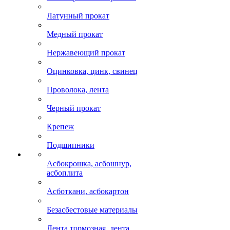
Латунный прокат
Медный прокат
Нержавеющий прокат
Оцинковка, цинк, свинец
Проволока, лента
Черный прокат
Крепеж
Подшипники
Асбокрошка, асбошнур,
асбоплита
Асботкани, асбокартон
Безасбестовые материалы
Лента тормозная, лента