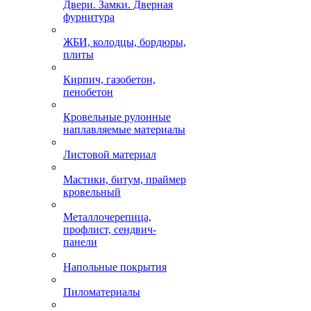
Двери. Замки. Дверная
фурнитура
ЖБИ, колодцы, бордюры,
плиты
Кирпич, газобетон,
пенобетон
Кровельные рулонные
наплавляемые материалы
Листовой материал
Мастики, битум, праймер
кровельный
Металлочерепица,
профлист, сендвич-
панели
Напольные покрытия
Пиломатериалы