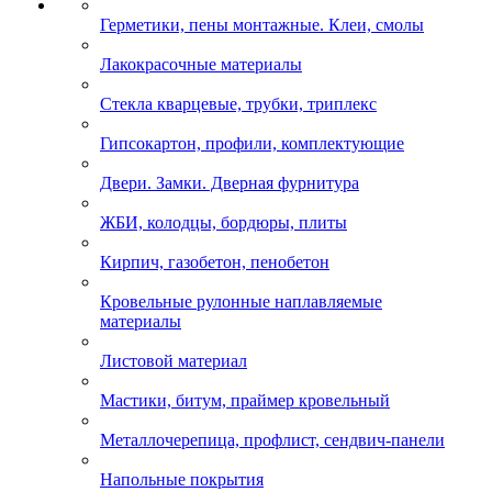
Герметики, пены монтажные. Клеи, смолы
Лакокрасочные материалы
Стекла кварцевые, трубки, триплекс
Гипсокартон, профили, комплектующие
Двери. Замки. Дверная фурнитура
ЖБИ, колодцы, бордюры, плиты
Кирпич, газобетон, пенобетон
Кровельные рулонные наплавляемые
материалы
Листовой материал
Мастики, битум, праймер кровельный
Металлочерепица, профлист, сендвич-панели
Напольные покрытия