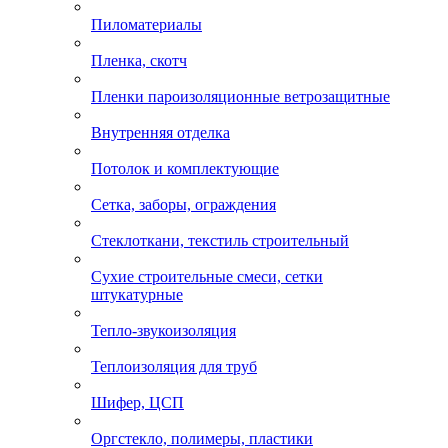
Пиломатериалы
Пленка, скотч
Пленки пароизоляционные ветрозащитные
Внутренняя отделка
Потолок и комплектующие
Сетка, заборы, ограждения
Стеклоткани, текстиль строительный
Сухие строительные смеси, сетки
штукатурные
Тепло-звукоизоляция
Теплоизоляция для труб
Шифер, ЦСП
Оргстекло, полимеры, пластики