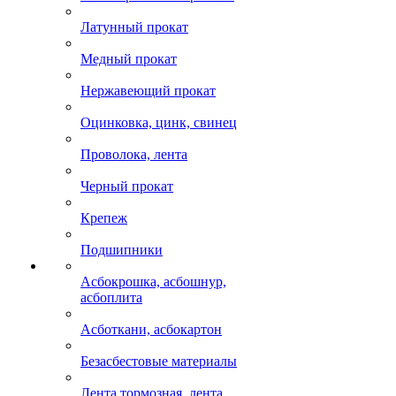
Латунный прокат
Медный прокат
Нержавеющий прокат
Оцинковка, цинк, свинец
Проволока, лента
Черный прокат
Крепеж
Подшипники
Асбокрошка, асбошнур,
асбоплита
Асботкани, асбокартон
Безасбестовые материалы
Лента тормозная, лента