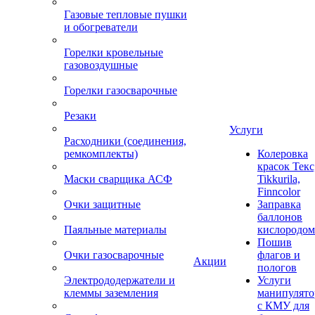
Газовые тепловые пушки
и обогреватели
Горелки кровельные
газовоздушные
Горелки газосварочные
Резаки
Услуги
Расходники (соединения,
ремкомплекты)
Колеровка
красок Текс
Маски сварщика АСФ
Tikkurila,
Finncolor
Очки защитные
Заправка
баллонов
Паяльные материалы
кислородом
Пошив
Очки газосварочные
флагов и
Акции
пологов
Электрододержатели и
Услуги
клеммы заземления
манипулято
с КМУ для