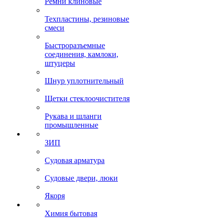
Ремни клиновые
Техпластины, резиновые
смеси
Быстроразъемные
соединения, камлоки,
штуцеры
Шнур уплотнительный
Щетки стеклоочистителя
Рукава и шланги
промышленные
ЗИП
Судовая арматура
Судовые двери, люки
Якоря
Химия бытовая