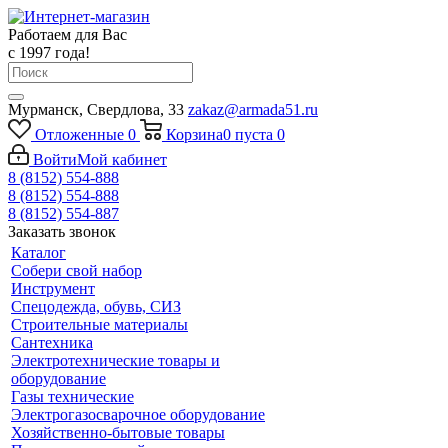
Работаем для Вас
с 1997 года!
Мурманск, Свердлова, 33
zakaz@armada51.ru
Отложенные
0
Корзина
0
пуста
0
Войти
Мой кабинет
8 (8152) 554-888
8 (8152) 554-888
8 (8152) 554-887
Заказать звонок
Каталог
Собери свой набор
Инструмент
Спецодежда, обувь, СИЗ
Строительные материалы
Сантехника
Электротехнические товары и
оборудование
Газы технические
Электрогазосварочное оборудование
Хозяйственно-бытовые товары