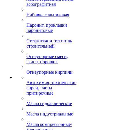
асбографитная
Набивка сальниковая
Паронит, прокладки
паронитовые
Стеклоткани, текстиль
строительный
Огнеупорные смеси,
глина, порошок
Огнеупорные кирпичи
Автохимия, технические
спреи, пасты
притирочные
Масла гидравлические
Масла индустриальные
Масла компрессорные/
холодильные