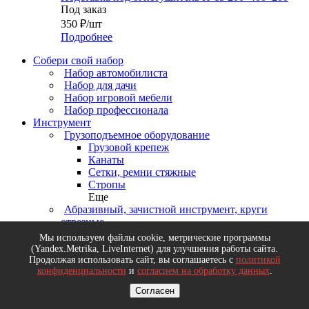
Под заказ
350
₽
/шт
Подробнее
Собери свой набор
Набор автомобилиста
Набор для дачи
Набор игровой мебели
Набор профессионала
Инструмент
Грузоподъемное оборудование
Грузовой крепеж
Канаты
Сетки, ремни стяжные
Стропы
Еще
Абразивный, зачистной инструмент, круги
отрезные
Щетки зачистные (для УШМ, дрели, ручные)
Мы используем файлы cookie, метрические программы
Круги зачистные и лепестковые
(Yandex.Metrika, LiveInternet) для улучшения работы сайта.
Круги шлифовальные
Продолжая использовать сайт, вы соглашаетесь с
политикой
конфиденциальности
и
согласием на обработку данных
.
Бумага наждачная, ленты, листы, сетки
шлифовальные
Согласен
Еще
Деревообрабатывающий инструмент, диски