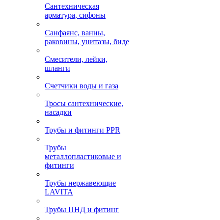
Сантехническая
арматура, сифоны
Санфаянс, ванны,
раковины, унитазы, биде
Смесители, лейки,
шланги
Счетчики воды и газа
Тросы сантехнические,
насадки
Трубы и фитинги PPR
Трубы
металлопластиковые и
фитинги
Трубы нержавеющие
LAVITA
Трубы ПНД и фитинг