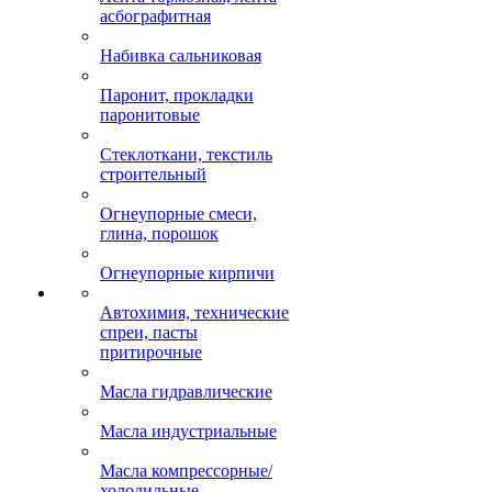
асбографитная
Набивка сальниковая
Паронит, прокладки
паронитовые
Стеклоткани, текстиль
строительный
Огнеупорные смеси,
глина, порошок
Огнеупорные кирпичи
Автохимия, технические
спреи, пасты
притирочные
Масла гидравлические
Масла индустриальные
Масла компрессорные/
холодильные