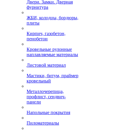
Двери. Замки. Дверная
фурнитура
ЖБИ, колодцы, бордюры,
плиты
Кирпич, газобетон,
пенобетон
Кровельные рулонные
наплавляемые материалы
Листовой материал
Мастики, битум, праймер
кровельный
Металлочерепица,
профлист, сендвич-
панели
Напольные покрытия
Пиломатериалы