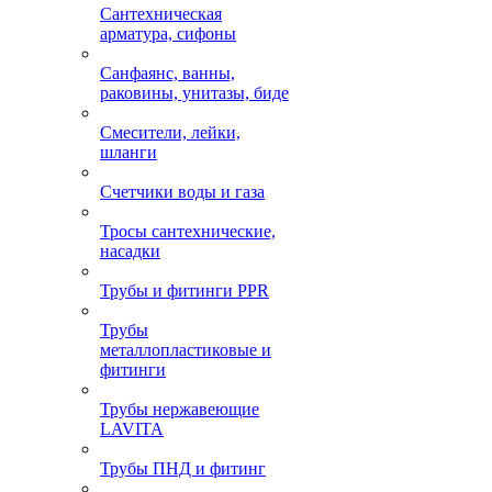
Сантехническая
арматура, сифоны
Санфаянс, ванны,
раковины, унитазы, биде
Смесители, лейки,
шланги
Счетчики воды и газа
Тросы сантехнические,
насадки
Трубы и фитинги PPR
Трубы
металлопластиковые и
фитинги
Трубы нержавеющие
LAVITA
Трубы ПНД и фитинг