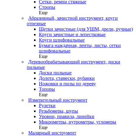
Сетки, ремни стяжные
Стропы
Еще
Абразивный, зачистной инструмент, круги
отрезные
Щетки зачистные (для УШМ, дрели, ручные)
Круги зачистные и лепестковые
Круги шлифовальные
Бумага наждачная, ленты, листы, сетки
шлифовальные
Еще
Деревообрабатывающий инструмент, диски
пильные
Диски пильные
Долота, стамески, рубанки
Ножовки и пилы по дереву
Топоры
Еще
Измерительный инструмент
Рулетки
Резьбомеры, щупы
Уровни, правила, линейки
Микрометры, нутрометры, угломеры
Еще
Малярный инструмент