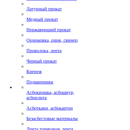
Латунный прокат
Медный прокат
Нержавеющий прокат
Оцинковка, цинк, свинец
Проволока, лента
Черный прокат
Крепеж
Подшипники
Асбокрошка, асбошнур,
асбоплита
Асботкани, асбокартон
Безасбестовые материалы
Лента тормозная, лента