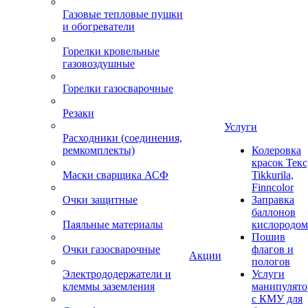
Газовые тепловые пушки
и обогреватели
Горелки кровельные
газовоздушные
Горелки газосварочные
Резаки
Услуги
Расходники (соединения,
ремкомплекты)
Колеровка
красок Текс
Маски сварщика АСФ
Tikkurila,
Finncolor
Очки защитные
Заправка
баллонов
Паяльные материалы
кислородом
Пошив
Очки газосварочные
флагов и
Акции
пологов
Электрододержатели и
Услуги
клеммы заземления
манипулято
с КМУ для