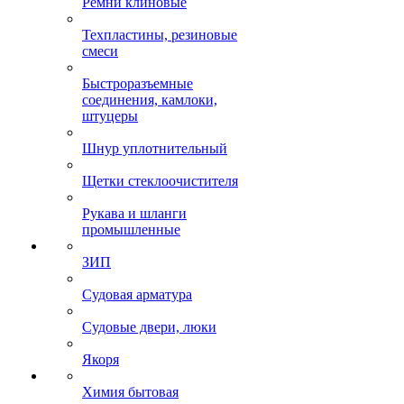
Ремни клиновые
Техпластины, резиновые
смеси
Быстроразъемные
соединения, камлоки,
штуцеры
Шнур уплотнительный
Щетки стеклоочистителя
Рукава и шланги
промышленные
ЗИП
Судовая арматура
Судовые двери, люки
Якоря
Химия бытовая