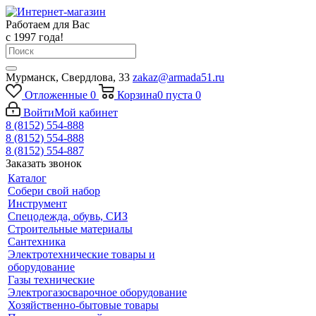
Работаем для Вас
с 1997 года!
Мурманск, Свердлова, 33
zakaz@armada51.ru
Отложенные
0
Корзина
0
пуста
0
Войти
Мой кабинет
8 (8152) 554-888
8 (8152) 554-888
8 (8152) 554-887
Заказать звонок
Каталог
Собери свой набор
Инструмент
Спецодежда, обувь, СИЗ
Строительные материалы
Сантехника
Электротехнические товары и
оборудование
Газы технические
Электрогазосварочное оборудование
Хозяйственно-бытовые товары