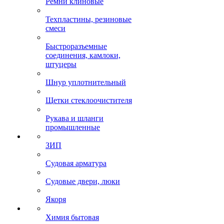
Ремни клиновые
Техпластины, резиновые
смеси
Быстроразъемные
соединения, камлоки,
штуцеры
Шнур уплотнительный
Щетки стеклоочистителя
Рукава и шланги
промышленные
ЗИП
Судовая арматура
Судовые двери, люки
Якоря
Химия бытовая