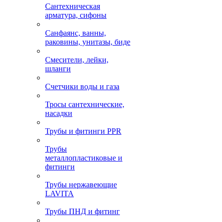
Сантехническая
арматура, сифоны
Санфаянс, ванны,
раковины, унитазы, биде
Смесители, лейки,
шланги
Счетчики воды и газа
Тросы сантехнические,
насадки
Трубы и фитинги PPR
Трубы
металлопластиковые и
фитинги
Трубы нержавеющие
LAVITA
Трубы ПНД и фитинг