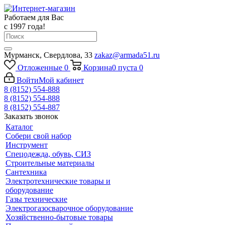
Работаем для Вас
с 1997 года!
Мурманск, Свердлова, 33
zakaz@armada51.ru
Отложенные
0
Корзина
0
пуста
0
Войти
Мой кабинет
8 (8152) 554-888
8 (8152) 554-888
8 (8152) 554-887
Заказать звонок
Каталог
Собери свой набор
Инструмент
Спецодежда, обувь, СИЗ
Строительные материалы
Сантехника
Электротехнические товары и
оборудование
Газы технические
Электрогазосварочное оборудование
Хозяйственно-бытовые товары