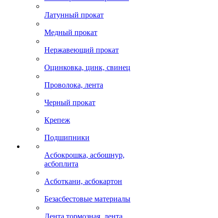
Латунный прокат
Медный прокат
Нержавеющий прокат
Оцинковка, цинк, свинец
Проволока, лента
Черный прокат
Крепеж
Подшипники
Асбокрошка, асбошнур,
асбоплита
Асботкани, асбокартон
Безасбестовые материалы
Лента тормозная, лента