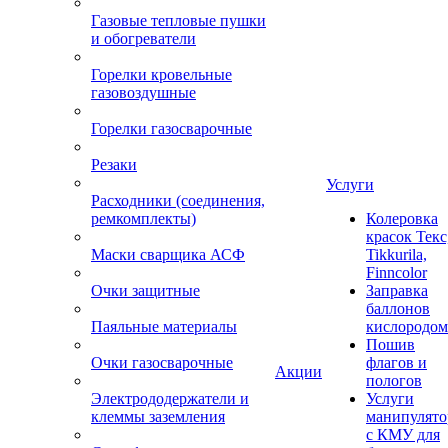
Газовые тепловые пушки
и обогреватели
Горелки кровельные
газовоздушные
Горелки газосварочные
Резаки
Услуги
Расходники (соединения,
ремкомплекты)
Колеровка
красок Текс
Маски сварщика АСФ
Tikkurila,
Finncolor
Очки защитные
Заправка
баллонов
Паяльные материалы
кислородом
Пошив
Очки газосварочные
флагов и
Акции
пологов
Электрододержатели и
Услуги
клеммы заземления
манипулято
с КМУ для