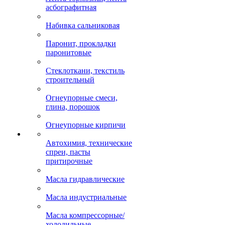
асбографитная
Набивка сальниковая
Паронит, прокладки
паронитовые
Стеклоткани, текстиль
строительный
Огнеупорные смеси,
глина, порошок
Огнеупорные кирпичи
Автохимия, технические
спреи, пасты
притирочные
Масла гидравлические
Масла индустриальные
Масла компрессорные/
холодильные