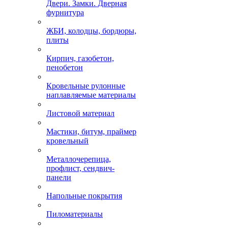
Двери. Замки. Дверная
фурнитура
ЖБИ, колодцы, бордюры,
плиты
Кирпич, газобетон,
пенобетон
Кровельные рулонные
наплавляемые материалы
Листовой материал
Мастики, битум, праймер
кровельный
Металлочерепица,
профлист, сендвич-
панели
Напольные покрытия
Пиломатериалы