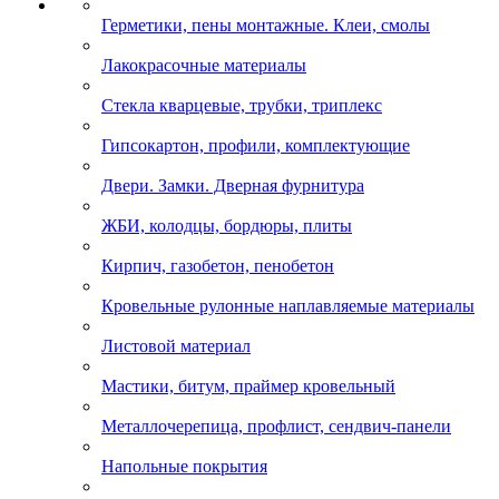
Герметики, пены монтажные. Клеи, смолы
Лакокрасочные материалы
Стекла кварцевые, трубки, триплекс
Гипсокартон, профили, комплектующие
Двери. Замки. Дверная фурнитура
ЖБИ, колодцы, бордюры, плиты
Кирпич, газобетон, пенобетон
Кровельные рулонные наплавляемые материалы
Листовой материал
Мастики, битум, праймер кровельный
Металлочерепица, профлист, сендвич-панели
Напольные покрытия