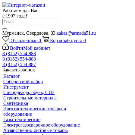
Работаем для Вас
с 1997 года!
Мурманск, Свердлова, 33
zakaz@armada51.ru
Отложенные
0
Корзина
0
пуста
0
Войти
Мой кабинет
8 (8152) 554-888
8 (8152) 554-888
8 (8152) 554-887
Заказать звонок
Каталог
Собери свой набор
Инструмент
Спецодежда, обувь, СИЗ
Строительные материалы
Сантехника
Электротехнические товары и
оборудование
Газы технические
Электрогазосварочное оборудование
Хозяйственно-бытовые товары