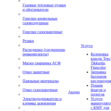
Газовые тепловые пушки
и обогреватели
Горелки кровельные
газовоздушные
Горелки газосварочные
Резаки
Услуги
Расходники (соединения,
ремкомплекты)
Колеровка
красок Текс
Маски сварщика АСФ
Tikkurila,
Finncolor
Очки защитные
Заправка
баллонов
Паяльные материалы
кислородом
Пошив
Очки газосварочные
флагов и
Акции
пологов
Электрододержатели и
Услуги
клеммы заземления
манипулято
с КМУ для