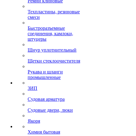
Ремни клиновые
Техпластины, резиновые
смеси
Быстроразъемные
соединения, камлоки,
штуцеры
Шнур уплотнительный
Щетки стеклоочистителя
Рукава и шланги
промышленные
ЗИП
Судовая арматура
Судовые двери, люки
Якоря
Химия бытовая