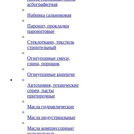
асбографитная
Набивка сальниковая
Паронит, прокладки
паронитовые
Стеклоткани, текстиль
строительный
Огнеупорные смеси,
глина, порошок
Огнеупорные кирпичи
Автохимия, технические
спреи, пасты
притирочные
Масла гидравлические
Масла индустриальные
Масла компрессорные/
холодильные