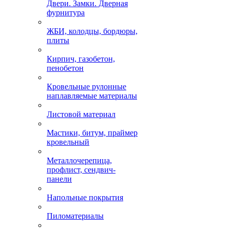
Двери. Замки. Дверная
фурнитура
ЖБИ, колодцы, бордюры,
плиты
Кирпич, газобетон,
пенобетон
Кровельные рулонные
наплавляемые материалы
Листовой материал
Мастики, битум, праймер
кровельный
Металлочерепица,
профлист, сендвич-
панели
Напольные покрытия
Пиломатериалы