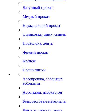
Латунный прокат
Медный прокат
Нержавеющий прокат
Оцинковка, цинк, свинец
Проволока, лента
Черный прокат
Крепеж
Подшипники
Асбокрошка, асбошнур,
асбоплита
Асботкани, асбокартон
Безасбестовые материалы
Лента тормозная, лента