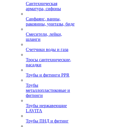
Сантехническая
арматура, сифоны
Санфаянс, ванны,
раковины, унитазы, биде
Смесители, лейки,
шланги
Счетчики воды и газа
Тросы сантехнические,
насадки
Трубы и фитинги PPR
Трубы
металлопластиковые и
фитинги
Трубы нержавеющие
LAVITA
Трубы ПНД и фитинг