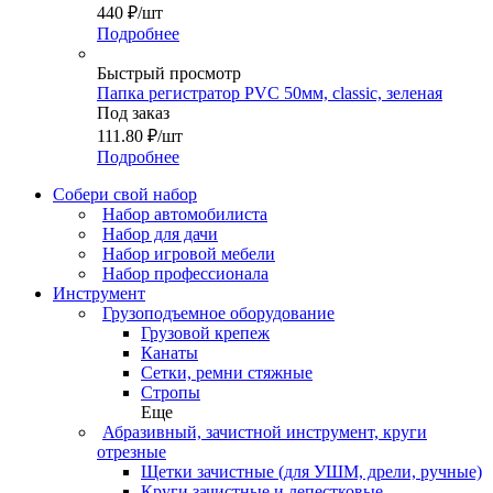
440
₽
/шт
Подробнее
Быстрый просмотр
Папка регистратор PVC 50мм, classic, зеленая
Под заказ
111.80
₽
/шт
Подробнее
Собери свой набор
Набор автомобилиста
Набор для дачи
Набор игровой мебели
Набор профессионала
Инструмент
Грузоподъемное оборудование
Грузовой крепеж
Канаты
Сетки, ремни стяжные
Стропы
Еще
Абразивный, зачистной инструмент, круги
отрезные
Щетки зачистные (для УШМ, дрели, ручные)
Круги зачистные и лепестковые