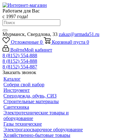
Работаем для Вас
с 1997 года!
Мурманск, Свердлова, 33
zakaz@armada51.ru
Отложенные
0
Корзина
0
пуста
0
Войти
Мой кабинет
8 (8152) 554-888
8 (8152) 554-888
8 (8152) 554-887
Заказать звонок
Каталог
Собери свой набор
Инструмент
Спецодежда, обувь, СИЗ
Строительные материалы
Сантехника
Электротехнические товары и
оборудование
Газы технические
Электрогазосварочное оборудование
Хозяйственно-бытовые товары