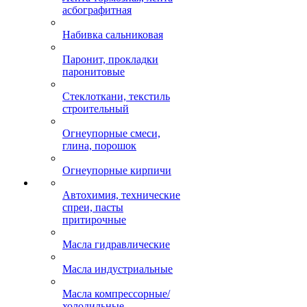
асбографитная
Набивка сальниковая
Паронит, прокладки
паронитовые
Стеклоткани, текстиль
строительный
Огнеупорные смеси,
глина, порошок
Огнеупорные кирпичи
Автохимия, технические
спреи, пасты
притирочные
Масла гидравлические
Масла индустриальные
Масла компрессорные/
холодильные