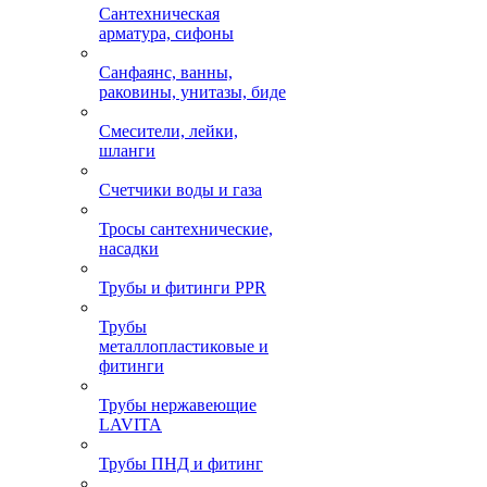
Сантехническая
арматура, сифоны
Санфаянс, ванны,
раковины, унитазы, биде
Смесители, лейки,
шланги
Счетчики воды и газа
Тросы сантехнические,
насадки
Трубы и фитинги PPR
Трубы
металлопластиковые и
фитинги
Трубы нержавеющие
LAVITA
Трубы ПНД и фитинг