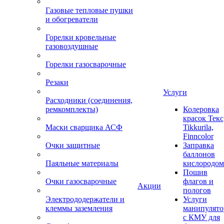
Газовые тепловые пушки
и обогреватели
Горелки кровельные
газовоздушные
Горелки газосварочные
Резаки
Услуги
Расходники (соединения,
ремкомплекты)
Колеровка
красок Текс
Маски сварщика АСФ
Tikkurila,
Finncolor
Очки защитные
Заправка
баллонов
Паяльные материалы
кислородом
Пошив
Очки газосварочные
флагов и
Акции
пологов
Электрододержатели и
Услуги
клеммы заземления
манипулято
с КМУ для