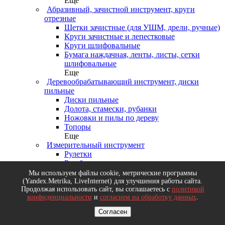
Еще
Абразивный, зачистной инструмент, круги
отрезные
Щетки зачистные (для УШМ, дрели, ручные)
Круги зачистные и лепестковые
Круги шлифовальные
Бумага наждачная, ленты, листы, сетки
шлифовальные
Еще
Деревообрабатывающий инструмент, диски
пильные
Диски пильные
Долота, стамески, рубанки
Ножовки и пилы по дереву
Топоры
Еще
Измерительный инструмент
Рулетки
Резьбомеры, щупы
Уровни, правила, линейки
Мы используем файлы cookie, метрические программы
Микрометры, нутрометры, угломеры
(Yandex.Metrika, LiveInternet) для улучшения работы сайта.
Продолжая использовать сайт, вы соглашаетесь с
политикой
Еще
конфиденциальности
и
согласием на обработку данных
.
Малярный инструмент
Валики, ролики сменные, кюветы
Согласен
Кисти круглые, флейцевые, радиаторные