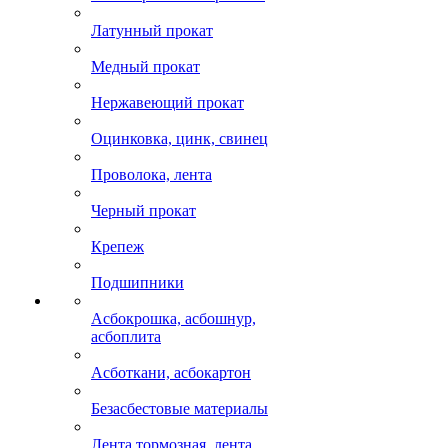
Латунный прокат
Медный прокат
Нержавеющий прокат
Оцинковка, цинк, свинец
Проволока, лента
Черный прокат
Крепеж
Подшипники
Асбокрошка, асбошнур,
асбоплита
Асботкани, асбокартон
Безасбестовые материалы
Лента тормозная, лента