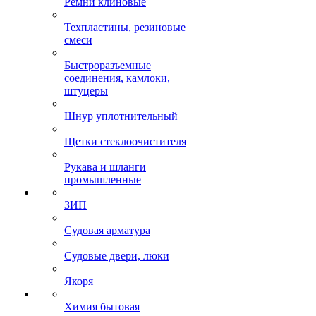
Ремни клиновые
Техпластины, резиновые
смеси
Быстроразъемные
соединения, камлоки,
штуцеры
Шнур уплотнительный
Щетки стеклоочистителя
Рукава и шланги
промышленные
ЗИП
Судовая арматура
Судовые двери, люки
Якоря
Химия бытовая