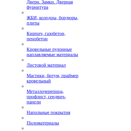
Двери. Замки. Дверная
фурнитура
ЖБИ, колодцы, бордюры,
плиты
Кирпич, газобетон,
пенобетон
Кровельные рулонные
наплавляемые материалы
Листовой материал
Мастики, битум, праймер
кровельный
Металлочерепица,
профлист, сендвич-
панели
Напольные покрытия
Пиломатериалы