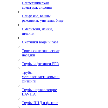
Сантехническая
арматура, сифоны
Санфаянс, ванны,
раковины, унитазы, биде
Смесители, лейки,
шланги
Счетчики воды и газа
Тросы сантехнические,
насадки
Трубы и фитинги PPR
Трубы
металлопластиковые и
фитинги
Трубы нержавеющие
LAVITA
Трубы ПНД и фитинг