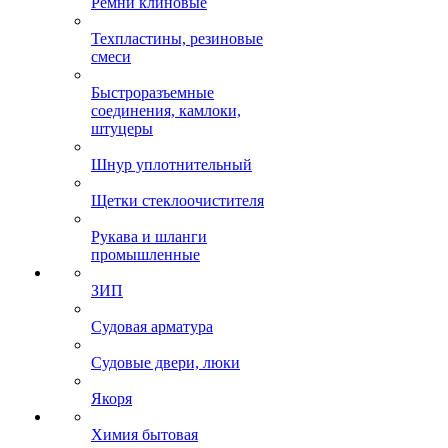
Ремни клиновые
Техпластины, резиновые
смеси
Быстроразъемные
соединения, камлоки,
штуцеры
Шнур уплотнительный
Щетки стеклоочистителя
Рукава и шланги
промышленные
ЗИП
Судовая арматура
Судовые двери, люки
Якоря
Химия бытовая