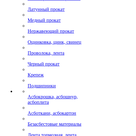
Латунный прокат
Медный прокат
Нержавеющий прокат
Оцинковка, цинк, свинец
Проволока, лента
Черный прокат
Крепеж
Подшипники
Асбокрошка, асбошнур,
асбоплита
Асботкани, асбокартон
Безасбестовые материалы
Лента тормозная, лента