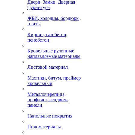
Двери. Замки. Дверная
фурнитура
ЖБИ, колодцы, бордюры,
плиты
Кирпич, газобетон,
пенобетон
Кровельные рулонные
наплавляемые материалы
Листовой материал
Мастики, битум, праймер
кровельный
Металлочерепица,
профлист, сендвич-
панели
Напольные покрытия
Пиломатериалы