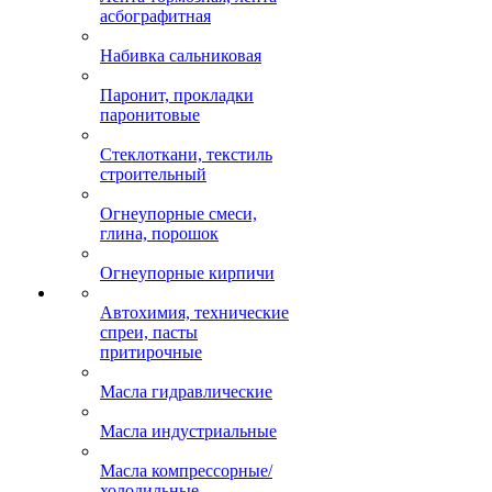
асбографитная
Набивка сальниковая
Паронит, прокладки
паронитовые
Стеклоткани, текстиль
строительный
Огнеупорные смеси,
глина, порошок
Огнеупорные кирпичи
Автохимия, технические
спреи, пасты
притирочные
Масла гидравлические
Масла индустриальные
Масла компрессорные/
холодильные