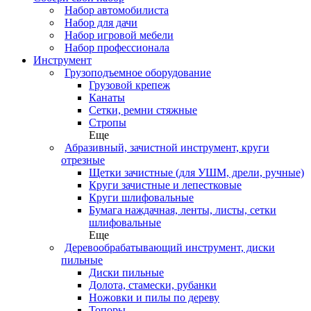
Набор автомобилиста
Набор для дачи
Набор игровой мебели
Набор профессионала
Инструмент
Грузоподъемное оборудование
Грузовой крепеж
Канаты
Сетки, ремни стяжные
Стропы
Еще
Абразивный, зачистной инструмент, круги
отрезные
Щетки зачистные (для УШМ, дрели, ручные)
Круги зачистные и лепестковые
Круги шлифовальные
Бумага наждачная, ленты, листы, сетки
шлифовальные
Еще
Деревообрабатывающий инструмент, диски
пильные
Диски пильные
Долота, стамески, рубанки
Ножовки и пилы по дереву
Топоры