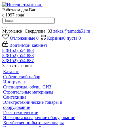
Работаем для Вас
с 1997 года!
Мурманск, Свердлова, 33
zakaz@armada51.ru
Отложенные
0
Корзина
0
пуста
0
Войти
Мой кабинет
8 (8152) 554-888
8 (8152) 554-888
8 (8152) 554-887
Заказать звонок
Каталог
Собери свой набор
Инструмент
Спецодежда, обувь, СИЗ
Строительные материалы
Сантехника
Электротехнические товары и
оборудование
Газы технические
Электрогазосварочное оборудование
Хозяйственно-бытовые товары