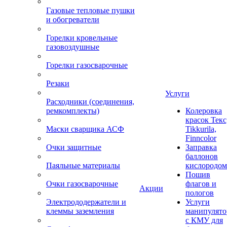
Газовые тепловые пушки
и обогреватели
Горелки кровельные
газовоздушные
Горелки газосварочные
Резаки
Услуги
Расходники (соединения,
ремкомплекты)
Колеровка
красок Текс
Маски сварщика АСФ
Tikkurila,
Finncolor
Очки защитные
Заправка
баллонов
Паяльные материалы
кислородом
Пошив
Очки газосварочные
флагов и
Акции
пологов
Электрододержатели и
Услуги
клеммы заземления
манипулято
с КМУ для