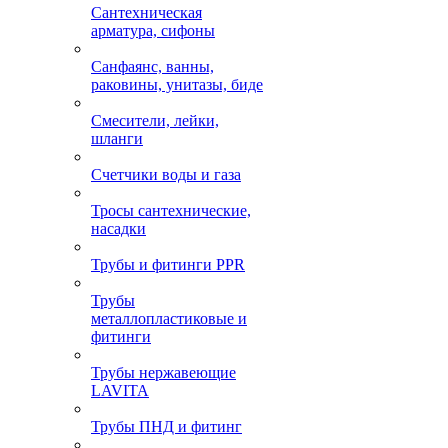
Сантехническая
арматура, сифоны
Санфаянс, ванны,
раковины, унитазы, биде
Смесители, лейки,
шланги
Счетчики воды и газа
Тросы сантехнические,
насадки
Трубы и фитинги PPR
Трубы
металлопластиковые и
фитинги
Трубы нержавеющие
LAVITA
Трубы ПНД и фитинг