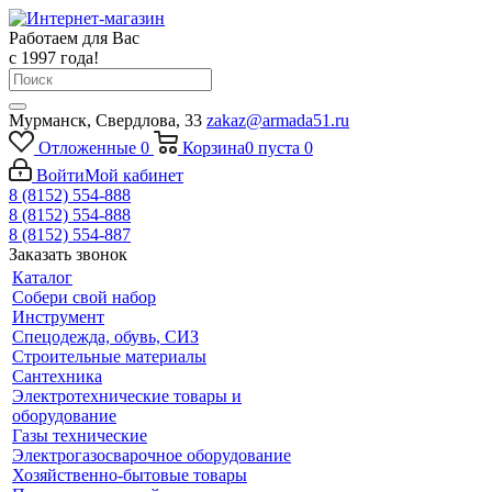
Работаем для Вас
с 1997 года!
Мурманск, Свердлова, 33
zakaz@armada51.ru
Отложенные
0
Корзина
0
пуста
0
Войти
Мой кабинет
8 (8152) 554-888
8 (8152) 554-888
8 (8152) 554-887
Заказать звонок
Каталог
Собери свой набор
Инструмент
Спецодежда, обувь, СИЗ
Строительные материалы
Сантехника
Электротехнические товары и
оборудование
Газы технические
Электрогазосварочное оборудование
Хозяйственно-бытовые товары