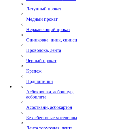
Латунный прокат
Медный прокат
Нержавеющий прокат
Оцинковка, цинк, свинец
Проволока, лента
Черный прокат
Крепеж
Подшипники
Асбокрошка, асбошнур,
асбоплита
Асботкани, асбокартон
Безасбестовые материалы
Лента тормозная, лента