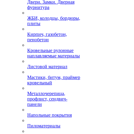
Двери. Замки. Дверная
фурнитура
ЖБИ, колодцы, бордюры,
плиты
Кирпич, газобетон,
пенобетон
Кровельные рулонные
наплавляемые материалы
Листовой материал
Мастики, битум, праймер
кровельный
Металлочерепица,
профлист, сендвич-
панели
Напольные покрытия
Пиломатериалы