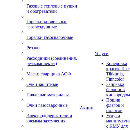
Газовые тепловые пушки
и обогреватели
Горелки кровельные
газовоздушные
Горелки газосварочные
Резаки
Услуги
Расходники (соединения,
ремкомплекты)
Колеровка
красок Текс
Маски сварщика АСФ
Tikkurila,
Finncolor
Очки защитные
Заправка
баллонов
Паяльные материалы
кислородом
Пошив
Очки газосварочные
флагов и
Акции
пологов
Электрододержатели и
Услуги
клеммы заземления
манипулято
с КМУ для