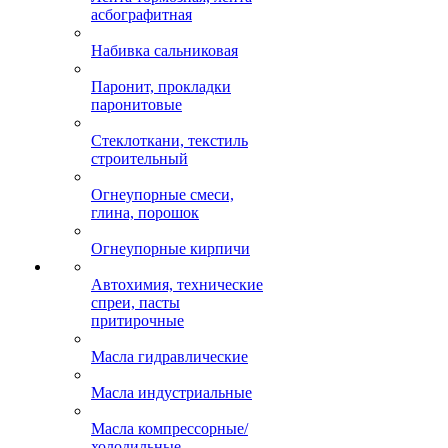
асбографитная
Набивка сальниковая
Паронит, прокладки
паронитовые
Стеклоткани, текстиль
строительный
Огнеупорные смеси,
глина, порошок
Огнеупорные кирпичи
Автохимия, технические
спреи, пасты
притирочные
Масла гидравлические
Масла индустриальные
Масла компрессорные/
холодильные