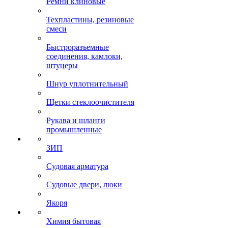
Ремни клиновые
Техпластины, резиновые
смеси
Быстроразъемные
соединения, камлоки,
штуцеры
Шнур уплотнительный
Щетки стеклоочистителя
Рукава и шланги
промышленные
ЗИП
Судовая арматура
Судовые двери, люки
Якоря
Химия бытовая