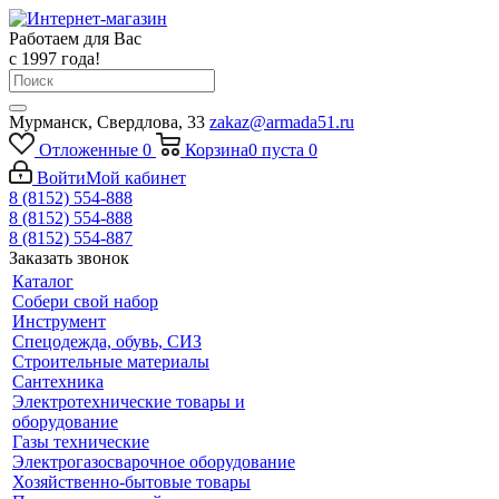
Работаем для Вас
с 1997 года!
Мурманск, Свердлова, 33
zakaz@armada51.ru
Отложенные
0
Корзина
0
пуста
0
Войти
Мой кабинет
8 (8152) 554-888
8 (8152) 554-888
8 (8152) 554-887
Заказать звонок
Каталог
Собери свой набор
Инструмент
Спецодежда, обувь, СИЗ
Строительные материалы
Сантехника
Электротехнические товары и
оборудование
Газы технические
Электрогазосварочное оборудование
Хозяйственно-бытовые товары