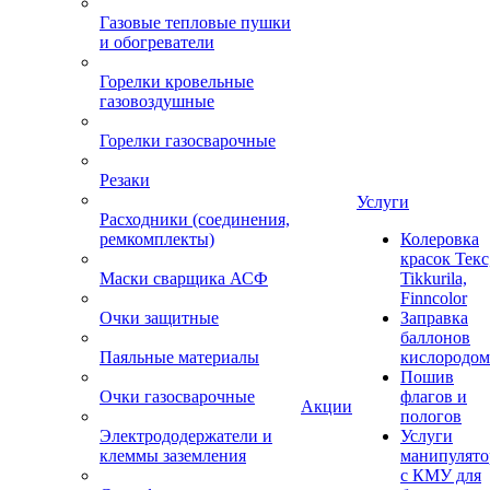
Газовые тепловые пушки
и обогреватели
Горелки кровельные
газовоздушные
Горелки газосварочные
Резаки
Услуги
Расходники (соединения,
ремкомплекты)
Колеровка
красок Текс
Маски сварщика АСФ
Tikkurila,
Finncolor
Очки защитные
Заправка
баллонов
Паяльные материалы
кислородом
Пошив
Очки газосварочные
флагов и
Акции
пологов
Электрододержатели и
Услуги
клеммы заземления
манипулято
с КМУ для