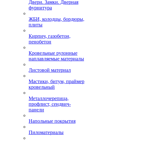
Двери. Замки. Дверная
фурнитура
ЖБИ, колодцы, бордюры,
плиты
Кирпич, газобетон,
пенобетон
Кровельные рулонные
наплавляемые материалы
Листовой материал
Мастики, битум, праймер
кровельный
Металлочерепица,
профлист, сендвич-
панели
Напольные покрытия
Пиломатериалы