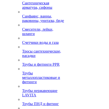
Сантехническая
арматура, сифоны
Санфаянс, ванны,
раковины, унитазы, биде
Смесители, лейки,
шланги
Счетчики воды и газа
Тросы сантехнические,
насадки
Трубы и фитинги PPR
Трубы
металлопластиковые и
фитинги
Трубы нержавеющие
LAVITA
Трубы ПНД и фитинг