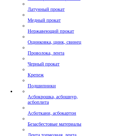
Латунный прокат
Медный прокат
Нержавеющий прокат
Оцинковка, цинк, свинец
Проволока, лента
Черный прокат
Крепеж
Подшипники
Асбокрошка, асбошнур,
асбоплита
Асботкани, асбокартон
Безасбестовые материалы
Лента тормозная, лента