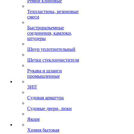
Ремни клиновые
Техпластины, резиновые
смеси
Быстроразъемные
соединения, камлоки,
штуцеры
Шнур уплотнительный
Щетки стеклоочистителя
Рукава и шланги
промышленные
ЗИП
Судовая арматура
Судовые двери, люки
Якоря
Химия бытовая