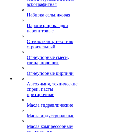
асбографитная
Набивка сальниковая
Паронит, прокладки
паронитовые
Стеклоткани, текстиль
строительный
Огнеупорные смеси,
глина, порошок
Огнеупорные кирпичи
Автохимия, технические
спреи, пасты
притирочные
Масла гидравлические
Масла индустриальные
Масла компрессорные/
холодильные