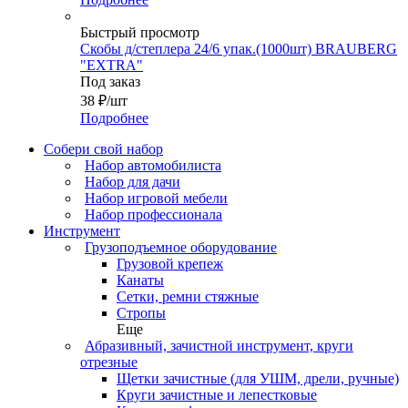
Быстрый просмотр
Скобы д/степлера 24/6 упак.(1000шт) BRAUBERG
"EXTRA"
Под заказ
38
₽
/шт
Подробнее
Собери свой набор
Набор автомобилиста
Набор для дачи
Набор игровой мебели
Набор профессионала
Инструмент
Грузоподъемное оборудование
Грузовой крепеж
Канаты
Сетки, ремни стяжные
Стропы
Еще
Абразивный, зачистной инструмент, круги
отрезные
Щетки зачистные (для УШМ, дрели, ручные)
Круги зачистные и лепестковые