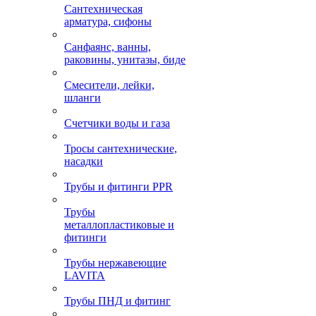
Сантехническая
арматура, сифоны
Санфаянс, ванны,
раковины, унитазы, биде
Смесители, лейки,
шланги
Счетчики воды и газа
Тросы сантехнические,
насадки
Трубы и фитинги PPR
Трубы
металлопластиковые и
фитинги
Трубы нержавеющие
LAVITA
Трубы ПНД и фитинг