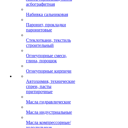
асбографитная
Набивка сальниковая
Паронит, прокладки
паронитовые
Стеклоткани, текстиль
строительный
Огнеупорные смеси,
глина, порошок
Огнеупорные кирпичи
Автохимия, технические
спреи, пасты
притирочные
Масла гидравлические
Масла индустриальные
Масла компрессорные/
холодильные