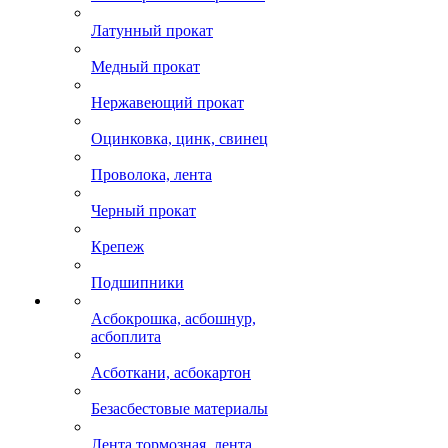
Латунный прокат
Медный прокат
Нержавеющий прокат
Оцинковка, цинк, свинец
Проволока, лента
Черный прокат
Крепеж
Подшипники
Асбокрошка, асбошнур,
асбоплита
Асботкани, асбокартон
Безасбестовые материалы
Лента тормозная, лента