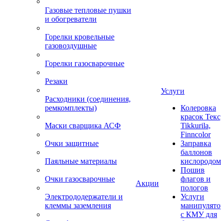
Газовые тепловые пушки
и обогреватели
Горелки кровельные
газовоздушные
Горелки газосварочные
Резаки
Услуги
Расходники (соединения,
ремкомплекты)
Колеровка
красок Текс
Маски сварщика АСФ
Tikkurila,
Finncolor
Очки защитные
Заправка
баллонов
Паяльные материалы
кислородом
Пошив
Очки газосварочные
флагов и
Акции
пологов
Электрододержатели и
Услуги
клеммы заземления
манипулято
с КМУ для