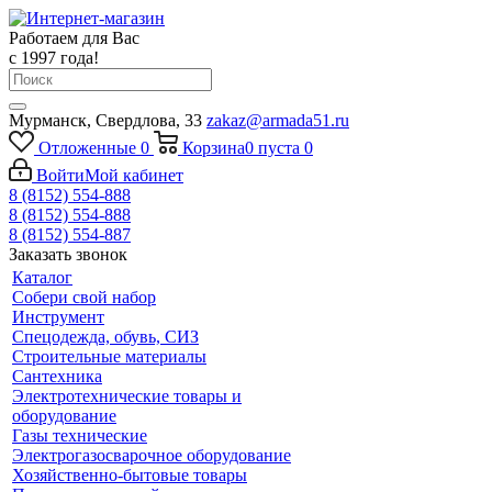
Работаем для Вас
с 1997 года!
Мурманск, Свердлова, 33
zakaz@armada51.ru
Отложенные
0
Корзина
0
пуста
0
Войти
Мой кабинет
8 (8152) 554-888
8 (8152) 554-888
8 (8152) 554-887
Заказать звонок
Каталог
Собери свой набор
Инструмент
Спецодежда, обувь, СИЗ
Строительные материалы
Сантехника
Электротехнические товары и
оборудование
Газы технические
Электрогазосварочное оборудование
Хозяйственно-бытовые товары