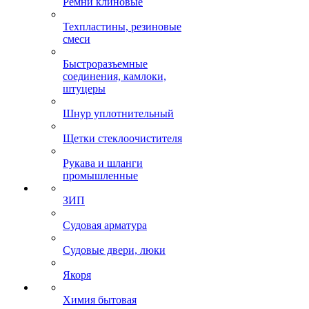
Ремни клиновые
Техпластины, резиновые
смеси
Быстроразъемные
соединения, камлоки,
штуцеры
Шнур уплотнительный
Щетки стеклоочистителя
Рукава и шланги
промышленные
ЗИП
Судовая арматура
Судовые двери, люки
Якоря
Химия бытовая