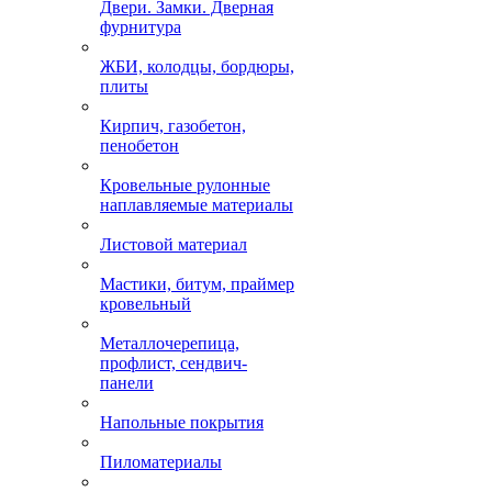
Двери. Замки. Дверная
фурнитура
ЖБИ, колодцы, бордюры,
плиты
Кирпич, газобетон,
пенобетон
Кровельные рулонные
наплавляемые материалы
Листовой материал
Мастики, битум, праймер
кровельный
Металлочерепица,
профлист, сендвич-
панели
Напольные покрытия
Пиломатериалы