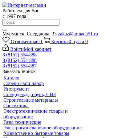
Работаем для Вас
с 1997 года!
Мурманск, Свердлова, 33
zakaz@armada51.ru
Отложенные
0
Корзина
0
пуста
0
Войти
Мой кабинет
8 (8152) 554-888
8 (8152) 554-888
8 (8152) 554-887
Заказать звонок
Каталог
Собери свой набор
Инструмент
Спецодежда, обувь, СИЗ
Строительные материалы
Сантехника
Электротехнические товары и
оборудование
Газы технические
Электрогазосварочное оборудование
Хозяйственно-бытовые товары