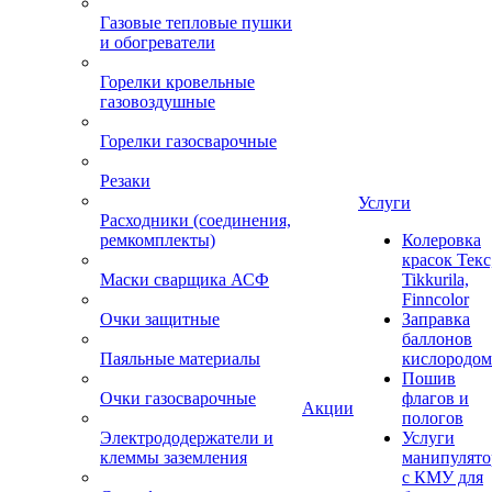
Газовые тепловые пушки
и обогреватели
Горелки кровельные
газовоздушные
Горелки газосварочные
Резаки
Услуги
Расходники (соединения,
ремкомплекты)
Колеровка
красок Текс
Маски сварщика АСФ
Tikkurila,
Finncolor
Очки защитные
Заправка
баллонов
Паяльные материалы
кислородом
Пошив
Очки газосварочные
флагов и
Акции
пологов
Электрододержатели и
Услуги
клеммы заземления
манипулято
с КМУ для