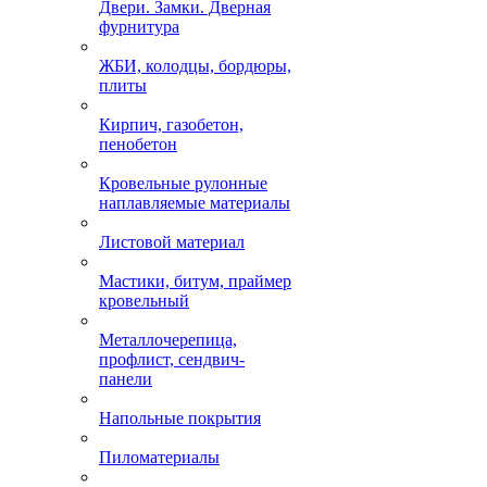
Двери. Замки. Дверная
фурнитура
ЖБИ, колодцы, бордюры,
плиты
Кирпич, газобетон,
пенобетон
Кровельные рулонные
наплавляемые материалы
Листовой материал
Мастики, битум, праймер
кровельный
Металлочерепица,
профлист, сендвич-
панели
Напольные покрытия
Пиломатериалы