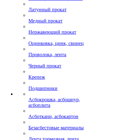
Латунный прокат
Медный прокат
Нержавеющий прокат
Оцинковка, цинк, свинец
Проволока, лента
Черный прокат
Крепеж
Подшипники
Асбокрошка, асбошнур,
асбоплита
Асботкани, асбокартон
Безасбестовые материалы
Лента тормозная, лента