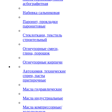
асбографитная
Набивка сальниковая
Паронит, прокладки
паронитовые
Стеклоткани, текстиль
строительный
Огнеупорные смеси,
глина, порошок
Огнеупорные кирпичи
Автохимия, технические
спреи, пасты
притирочные
Масла гидравлические
Масла индустриальные
Масла компрессорные/
холодильные