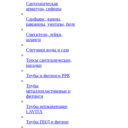
Сантехническая
арматура, сифоны
Санфаянс, ванны,
раковины, унитазы, биде
Смесители, лейки,
шланги
Счетчики воды и газа
Тросы сантехнические,
насадки
Трубы и фитинги PPR
Трубы
металлопластиковые и
фитинги
Трубы нержавеющие
LAVITA
Трубы ПНД и фитинг