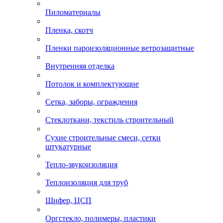
Пиломатериалы
Пленка, скотч
Пленки пароизоляционные ветрозащитные
Внутренняя отделка
Потолок и комплектующие
Сетка, заборы, ограждения
Стеклоткани, текстиль строительный
Сухие строительные смеси, сетки
штукатурные
Тепло-звукоизоляция
Теплоизоляция для труб
Шифер, ЦСП
Оргстекло, полимеры, пластики