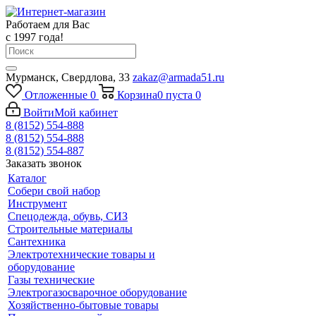
Работаем для Вас
с 1997 года!
Мурманск, Свердлова, 33
zakaz@armada51.ru
Отложенные
0
Корзина
0
пуста
0
Войти
Мой кабинет
8 (8152) 554-888
8 (8152) 554-888
8 (8152) 554-887
Заказать звонок
Каталог
Собери свой набор
Инструмент
Спецодежда, обувь, СИЗ
Строительные материалы
Сантехника
Электротехнические товары и
оборудование
Газы технические
Электрогазосварочное оборудование
Хозяйственно-бытовые товары