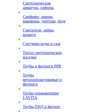
Сантехническая
арматура, сифоны
Санфаянс, ванны,
раковины, унитазы, биде
Смесители, лейки,
шланги
Счетчики воды и газа
Тросы сантехнические,
насадки
Трубы и фитинги PPR
Трубы
металлопластиковые и
фитинги
Трубы нержавеющие
LAVITA
Трубы ПНД и фитинг