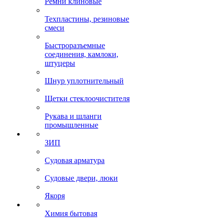
Ремни клиновые
Техпластины, резиновые
смеси
Быстроразъемные
соединения, камлоки,
штуцеры
Шнур уплотнительный
Щетки стеклоочистителя
Рукава и шланги
промышленные
ЗИП
Судовая арматура
Судовые двери, люки
Якоря
Химия бытовая