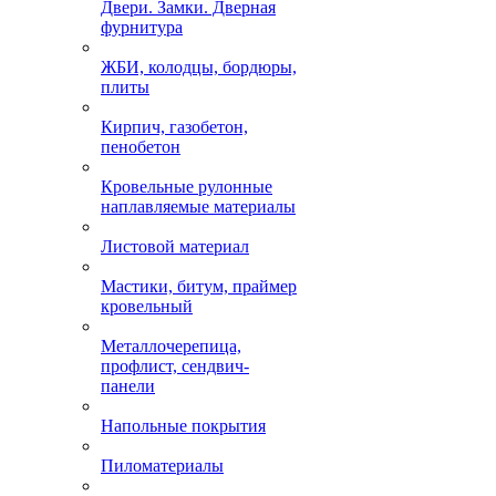
Двери. Замки. Дверная
фурнитура
ЖБИ, колодцы, бордюры,
плиты
Кирпич, газобетон,
пенобетон
Кровельные рулонные
наплавляемые материалы
Листовой материал
Мастики, битум, праймер
кровельный
Металлочерепица,
профлист, сендвич-
панели
Напольные покрытия
Пиломатериалы