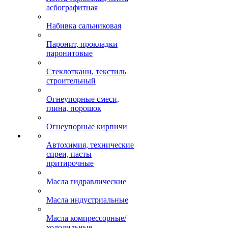
асбографитная
Набивка сальниковая
Паронит, прокладки
паронитовые
Стеклоткани, текстиль
строительный
Огнеупорные смеси,
глина, порошок
Огнеупорные кирпичи
Автохимия, технические
спреи, пасты
притирочные
Масла гидравлические
Масла индустриальные
Масла компрессорные/
холодильные