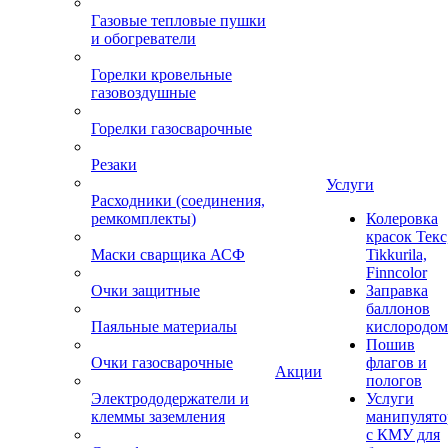
Газовые тепловые пушки
и обогреватели
Горелки кровельные
газовоздушные
Горелки газосварочные
Резаки
Услуги
Расходники (соединения,
ремкомплекты)
Колеровка
красок Текс
Маски сварщика АСФ
Tikkurila,
Finncolor
Очки защитные
Заправка
баллонов
Паяльные материалы
кислородом
Пошив
Очки газосварочные
флагов и
Акции
пологов
Электрододержатели и
Услуги
клеммы заземления
манипулято
с КМУ для