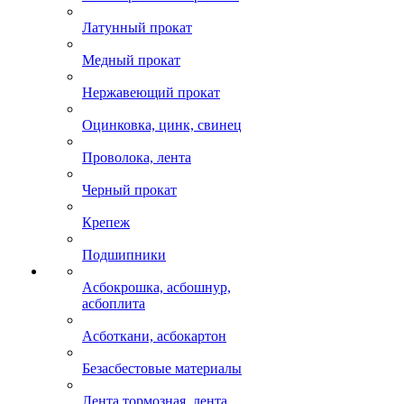
Латунный прокат
Медный прокат
Нержавеющий прокат
Оцинковка, цинк, свинец
Проволока, лента
Черный прокат
Крепеж
Подшипники
Асбокрошка, асбошнур,
асбоплита
Асботкани, асбокартон
Безасбестовые материалы
Лента тормозная, лента