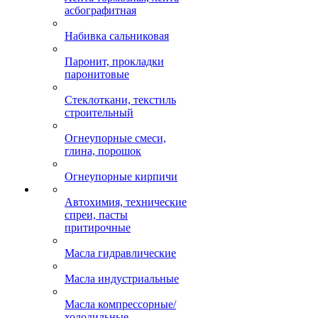
асбографитная
Набивка сальниковая
Паронит, прокладки
паронитовые
Стеклоткани, текстиль
строительный
Огнеупорные смеси,
глина, порошок
Огнеупорные кирпичи
Автохимия, технические
спреи, пасты
притирочные
Масла гидравлические
Масла индустриальные
Масла компрессорные/
холодильные