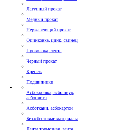
Латунный прокат
Медный прокат
Нержавеющий прокат
Оцинковка, цинк, свинец
Проволока, лента
Черный прокат
Крепеж
Подшипники
Асбокрошка, асбошнур,
асбоплита
Асботкани, асбокартон
Безасбестовые материалы
Лента тормозная, лента