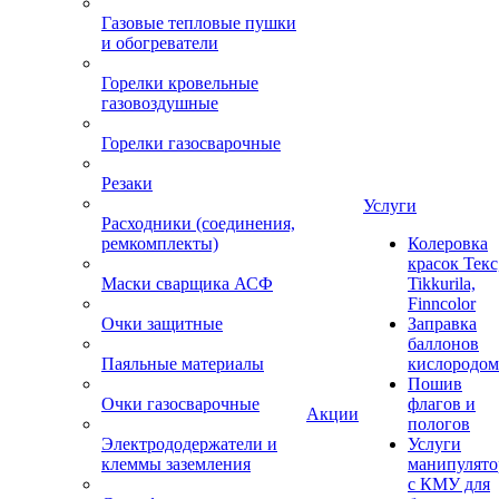
Газовые тепловые пушки
и обогреватели
Горелки кровельные
газовоздушные
Горелки газосварочные
Резаки
Услуги
Расходники (соединения,
ремкомплекты)
Колеровка
красок Текс
Маски сварщика АСФ
Tikkurila,
Finncolor
Очки защитные
Заправка
баллонов
Паяльные материалы
кислородом
Пошив
Очки газосварочные
флагов и
Акции
пологов
Электрододержатели и
Услуги
клеммы заземления
манипулято
с КМУ для