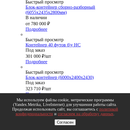
Быстрый просмотр
Блок-контейнер сборно-разборный
(6055х2435х2800мм)
В наличии
от
780 000 ₽
Подробнее
Быстрый просмотр
Контейнер 40 футов б\у HC
Под заказ
301 000
₽
/шт
Подробнее
Быстрый просмотр
Блок-контейнер (6000х2400х2430)
Под заказ
323 710
₽
/шт
Подробнее
Мы используем файлы cookie, метрические программы
Быстрый просмотр
(Yandex.Metrika, LiveInternet) для улучшения работы сайта.
Продолжая использовать сайт, вы соглашаетесь с
политикой
Контейнер 20 футов
конфиденциальности
и
согласием на обработку данных
.
Под заказ
450 000
₽
/шт
Согласен
Подробнее