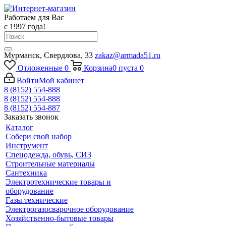
Работаем для Вас
с 1997 года!
Мурманск, Свердлова, 33
zakaz@armada51.ru
Отложенные
0
Корзина
0
пуста
0
Войти
Мой кабинет
8 (8152) 554-888
8 (8152) 554-888
8 (8152) 554-887
Заказать звонок
Каталог
Собери свой набор
Инструмент
Спецодежда, обувь, СИЗ
Строительные материалы
Сантехника
Электротехнические товары и
оборудование
Газы технические
Электрогазосварочное оборудование
Хозяйственно-бытовые товары