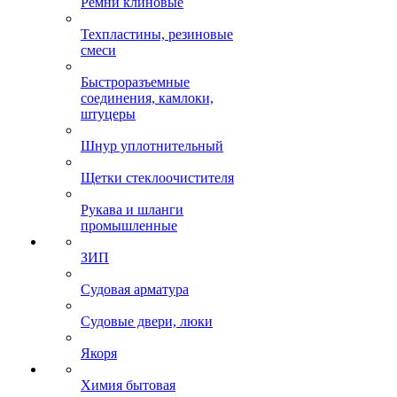
Ремни клиновые
Техпластины, резиновые
смеси
Быстроразъемные
соединения, камлоки,
штуцеры
Шнур уплотнительный
Щетки стеклоочистителя
Рукава и шланги
промышленные
ЗИП
Судовая арматура
Судовые двери, люки
Якоря
Химия бытовая