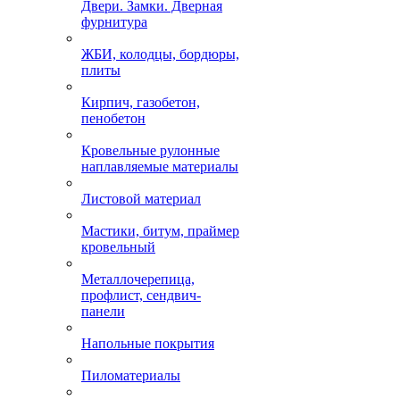
Двери. Замки. Дверная
фурнитура
ЖБИ, колодцы, бордюры,
плиты
Кирпич, газобетон,
пенобетон
Кровельные рулонные
наплавляемые материалы
Листовой материал
Мастики, битум, праймер
кровельный
Металлочерепица,
профлист, сендвич-
панели
Напольные покрытия
Пиломатериалы