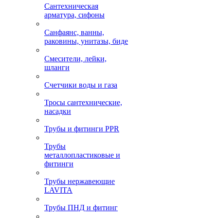
Сантехническая
арматура, сифоны
Санфаянс, ванны,
раковины, унитазы, биде
Смесители, лейки,
шланги
Счетчики воды и газа
Тросы сантехнические,
насадки
Трубы и фитинги PPR
Трубы
металлопластиковые и
фитинги
Трубы нержавеющие
LAVITA
Трубы ПНД и фитинг