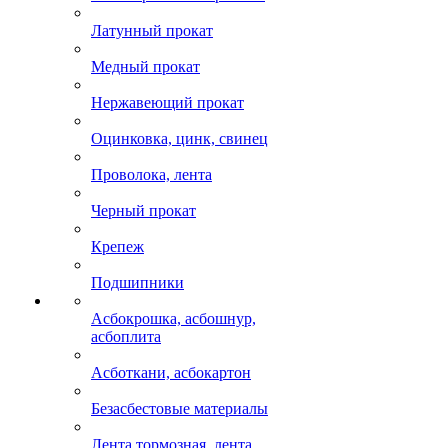
Латунный прокат
Медный прокат
Нержавеющий прокат
Оцинковка, цинк, свинец
Проволока, лента
Черный прокат
Крепеж
Подшипники
Асбокрошка, асбошнур,
асбоплита
Асботкани, асбокартон
Безасбестовые материалы
Лента тормозная, лента