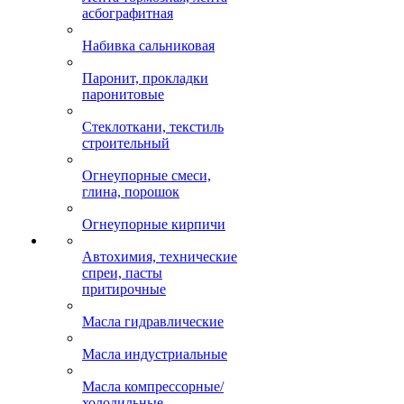
асбографитная
Набивка сальниковая
Паронит, прокладки
паронитовые
Стеклоткани, текстиль
строительный
Огнеупорные смеси,
глина, порошок
Огнеупорные кирпичи
Автохимия, технические
спреи, пасты
притирочные
Масла гидравлические
Масла индустриальные
Масла компрессорные/
холодильные