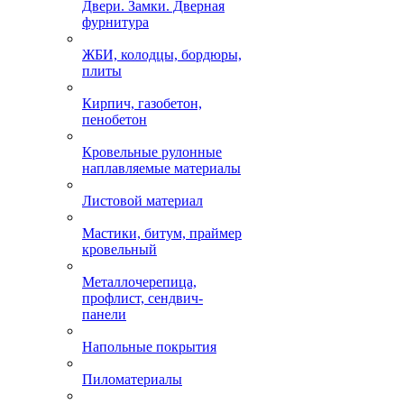
Двери. Замки. Дверная
фурнитура
ЖБИ, колодцы, бордюры,
плиты
Кирпич, газобетон,
пенобетон
Кровельные рулонные
наплавляемые материалы
Листовой материал
Мастики, битум, праймер
кровельный
Металлочерепица,
профлист, сендвич-
панели
Напольные покрытия
Пиломатериалы