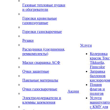
Газовые тепловые пушки
и обогреватели
Горелки кровельные
газовоздушные
Горелки газосварочные
Резаки
Услуги
Расходники (соединения,
ремкомплекты)
Колеровка
красок Текс
Маски сварщика АСФ
Tikkurila,
Finncolor
Очки защитные
Заправка
баллонов
Паяльные материалы
кислородом
Пошив
Очки газосварочные
флагов и
Акции
пологов
Электрододержатели и
Услуги
клеммы заземления
манипулято
с КМУ для