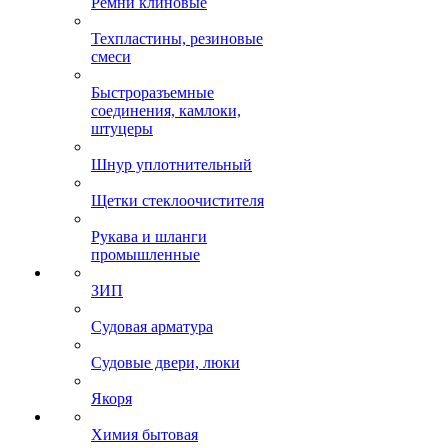
Ремни клиновые
Техпластины, резиновые
смеси
Быстроразъемные
соединения, камлоки,
штуцеры
Шнур уплотнительный
Щетки стеклоочистителя
Рукава и шланги
промышленные
ЗИП
Судовая арматура
Судовые двери, люки
Якоря
Химия бытовая