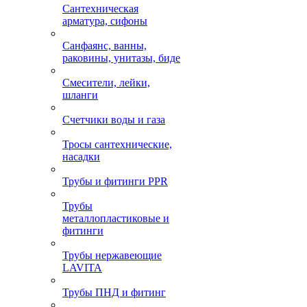
Сантехническая
арматура, сифоны
Санфаянс, ванны,
раковины, унитазы, биде
Смесители, лейки,
шланги
Счетчики воды и газа
Тросы сантехнические,
насадки
Трубы и фитинги PPR
Трубы
металлопластиковые и
фитинги
Трубы нержавеющие
LAVITA
Трубы ПНД и фитинг