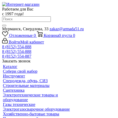
Работаем для Вас
с 1997 года!
Мурманск, Свердлова, 33
zakaz@armada51.ru
Отложенные
0
Корзина
0
пуста
0
Войти
Мой кабинет
8 (8152) 554-888
8 (8152) 554-888
8 (8152) 554-887
Заказать звонок
Каталог
Собери свой набор
Инструмент
Спецодежда, обувь, СИЗ
Строительные материалы
Сантехника
Электротехнические товары и
оборудование
Газы технические
Электрогазосварочное оборудование
Хозяйственно-бытовые товары