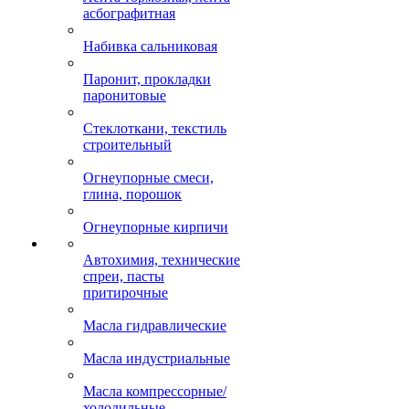
асбографитная
Набивка сальниковая
Паронит, прокладки
паронитовые
Стеклоткани, текстиль
строительный
Огнеупорные смеси,
глина, порошок
Огнеупорные кирпичи
Автохимия, технические
спреи, пасты
притирочные
Масла гидравлические
Масла индустриальные
Масла компрессорные/
холодильные