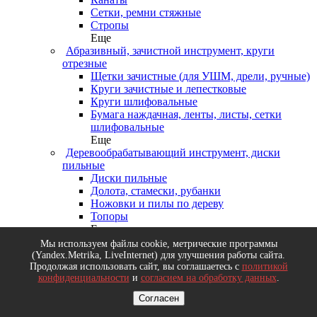
Сетки, ремни стяжные
Стропы
Еще
Абразивный, зачистной инструмент, круги
отрезные
Щетки зачистные (для УШМ, дрели, ручные)
Круги зачистные и лепестковые
Круги шлифовальные
Бумага наждачная, ленты, листы, сетки
шлифовальные
Еще
Деревообрабатывающий инструмент, диски
пильные
Диски пильные
Долота, стамески, рубанки
Ножовки и пилы по дереву
Топоры
Еще
Измерительный инструмент
Мы используем файлы cookie, метрические программы
Рулетки
(Yandex.Metrika, LiveInternet) для улучшения работы сайта.
Резьбомеры, щупы
Продолжая использовать сайт, вы соглашаетесь с
политикой
конфиденциальности
и
согласием на обработку данных
.
Уровни, правила, линейки
Микрометры, нутрометры, угломеры
Согласен
Еще