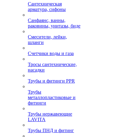
Сантехническая
арматура, сифоны
Санфаянс, ванны,
раковины, унитазы, биде
Смесители, лейки,
шланги
Счетчики воды и газа
Тросы сантехнические,
насадки
Трубы и фитинги PPR
Трубы
металлопластиковые и
фитинги
Трубы нержавеющие
LAVITA
Трубы ПНД и фитинг