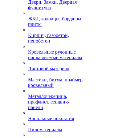
Двери. Замки. Дверная
фурнитура
ЖБИ, колодцы, бордюры,
плиты
Кирпич, газобетон,
пенобетон
Кровельные рулонные
наплавляемые материалы
Листовой материал
Мастики, битум, праймер
кровельный
Металлочерепица,
профлист, сендвич-
панели
Напольные покрытия
Пиломатериалы