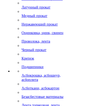
Латунный прокат
Медный прокат
Нержавеющий прокат
Оцинковка, цинк, свинец
Проволока, лента
Черный прокат
Крепеж
Подшипники
Асбокрошка, асбошнур,
асбоплита
Асботкани, асбокартон
Безасбестовые материалы
Лента тормозная, лента