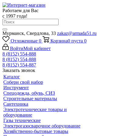
Работаем для Вас
с 1997 года!
Мурманск, Свердлова, 33
zakaz@armada51.ru
Отложенные
0
Корзина
0
пуста
0
Войти
Мой кабинет
8 (8152) 554-888
8 (8152) 554-888
8 (8152) 554-887
Заказать звонок
Каталог
Собери свой набор
Инструмент
Спецодежда, обувь, СИЗ
Строительные материалы
Сантехника
Электротехнические товары и
оборудование
Газы технические
Электрогазосварочное оборудование
Хозяйственно-бытовые товары