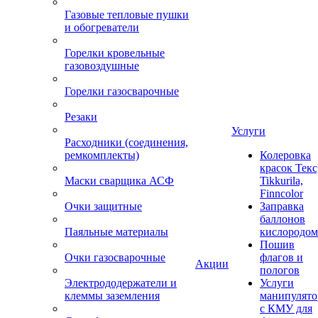
Газовые тепловые пушки
и обогреватели
Горелки кровельные
газовоздушные
Горелки газосварочные
Резаки
Услуги
Расходники (соединения,
ремкомплекты)
Колеровка
красок Текс
Маски сварщика АСФ
Tikkurila,
Finncolor
Очки защитные
Заправка
баллонов
Паяльные материалы
кислородом
Пошив
Очки газосварочные
флагов и
Акции
пологов
Электрододержатели и
Услуги
клеммы заземления
манипулято
с КМУ для