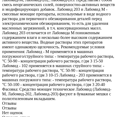
смесь неорганических солей, поверхностно-активных веществ
и модифицирующих добавок. Лабомид 203 и Лабомид М -
смесевые моющие препараты, используемые в виде водного
раствора для первичного обезжиривания деталей перед
электрохимическим обезжириванием, то есть для удаления
масленных загрязнений, в т.ч. консервационных масел.
Лабомид 203 отличается от Лабомида М пониженным
содержанием влаги и несколько более высоким содержанием
активного вещества. Водные растворы этих препаратов
имеют одинаковую щелочность. Рекомендуемые условия
применения: Лабомид - М применяется в машинах
погружного/струйного типа: - температура рабочего раствора,
°С 50-90 - концентрация рабочего раствора, г/дм 3 15-50
Лабомид - 102 применяется в машинах струйного типа: -
температура рабочего раствора, °С 50-90 - концентрация
рабочего раствора, г/дм 3 10-15 Лабомид - 203 применяется в
машинах погружного типа: - температура рабочего раствора,
°С 50-100 - концентрация рабочего раствора, г/дм 3 20-40
Фасовка: Средство моющее техническое Лабомид (Лабомид-
М, Лабомид-202, Лабомид-203) фасуют в бумажные мешки с
полиэтиленовым вкладышем.
Отзывы
Отзывы
Нет оценок