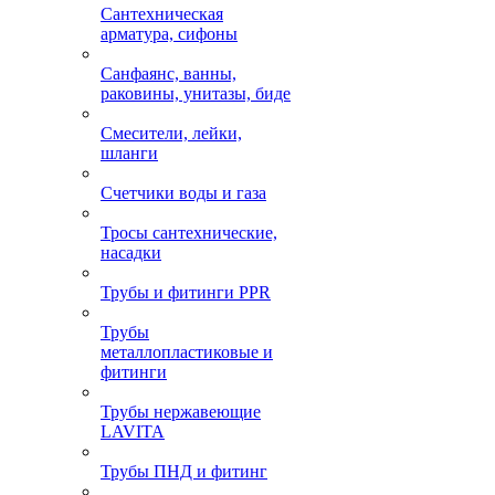
Сантехническая
арматура, сифоны
Санфаянс, ванны,
раковины, унитазы, биде
Смесители, лейки,
шланги
Счетчики воды и газа
Тросы сантехнические,
насадки
Трубы и фитинги PPR
Трубы
металлопластиковые и
фитинги
Трубы нержавеющие
LAVITA
Трубы ПНД и фитинг