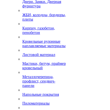
Двери. Замки. Дверная
фурнитура
ЖБИ, колодцы, бордюры,
плиты
Кирпич, газобетон,
пенобетон
Кровельные рулонные
наплавляемые материалы
Листовой материал
Мастики, битум, праймер
кровельный
Металлочерепица,
профлист, сендвич-
панели
Напольные покрытия
Пиломатериалы