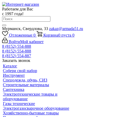
Работаем для Вас
с 1997 года!
Мурманск, Свердлова, 33
zakaz@armada51.ru
Отложенные
0
Корзина
0
пуста
0
Войти
Мой кабинет
8 (8152) 554-888
8 (8152) 554-888
8 (8152) 554-887
Заказать звонок
Каталог
Собери свой набор
Инструмент
Спецодежда, обувь, СИЗ
Строительные материалы
Сантехника
Электротехнические товары и
оборудование
Газы технические
Электрогазосварочное оборудование
Хозяйственно-бытовые товары