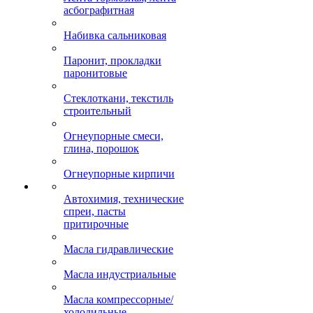
асбографитная
Набивка сальниковая
Паронит, прокладки
паронитовые
Стеклоткани, текстиль
строительный
Огнеупорные смеси,
глина, порошок
Огнеупорные кирпичи
Автохимия, технические
спреи, пасты
притирочные
Масла гидравлические
Масла индустриальные
Масла компрессорные/
холодильные