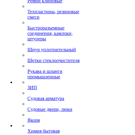
Ремни клиновые
Техпластины, резиновые
смеси
Быстроразъемные
соединения, камлоки,
штуцеры
Шнур уплотнительный
Щетки стеклоочистителя
Рукава и шланги
промышленные
ЗИП
Судовая арматура
Судовые двери, люки
Якоря
Химия бытовая