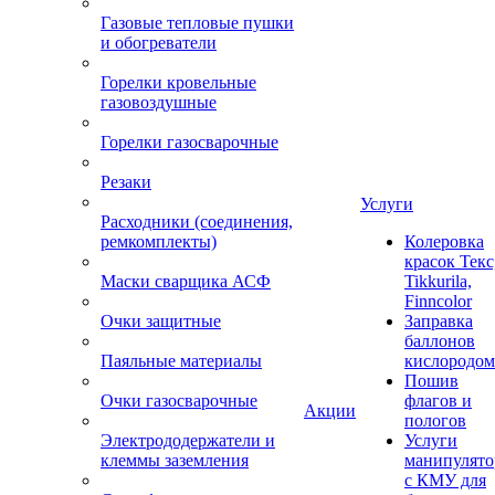
Газовые тепловые пушки
и обогреватели
Горелки кровельные
газовоздушные
Горелки газосварочные
Резаки
Услуги
Расходники (соединения,
ремкомплекты)
Колеровка
красок Текс
Маски сварщика АСФ
Tikkurila,
Finncolor
Очки защитные
Заправка
баллонов
Паяльные материалы
кислородом
Пошив
Очки газосварочные
флагов и
Акции
пологов
Электрододержатели и
Услуги
клеммы заземления
манипулято
с КМУ для