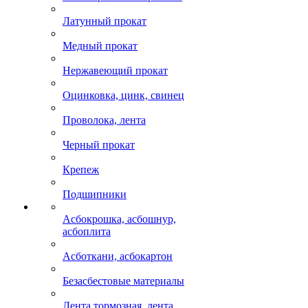
Латунный прокат
Медный прокат
Нержавеющий прокат
Оцинковка, цинк, свинец
Проволока, лента
Черный прокат
Крепеж
Подшипники
Асбокрошка, асбошнур,
асбоплита
Асботкани, асбокартон
Безасбестовые материалы
Лента тормозная, лента