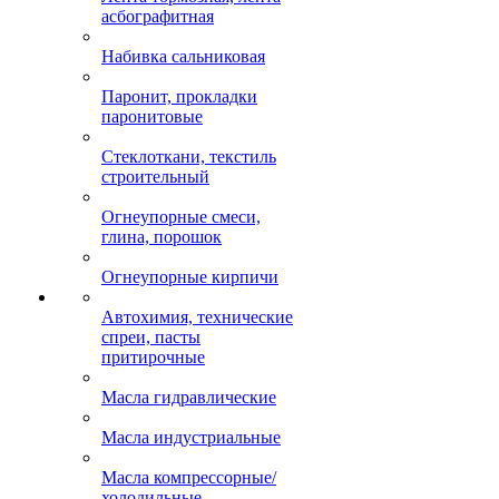
асбографитная
Набивка сальниковая
Паронит, прокладки
паронитовые
Стеклоткани, текстиль
строительный
Огнеупорные смеси,
глина, порошок
Огнеупорные кирпичи
Автохимия, технические
спреи, пасты
притирочные
Масла гидравлические
Масла индустриальные
Масла компрессорные/
холодильные