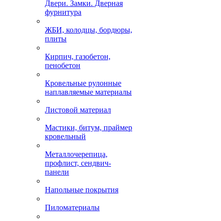
Двери. Замки. Дверная
фурнитура
ЖБИ, колодцы, бордюры,
плиты
Кирпич, газобетон,
пенобетон
Кровельные рулонные
наплавляемые материалы
Листовой материал
Мастики, битум, праймер
кровельный
Металлочерепица,
профлист, сендвич-
панели
Напольные покрытия
Пиломатериалы