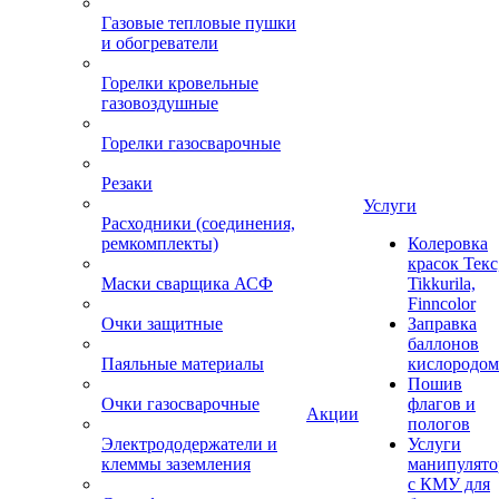
Газовые тепловые пушки
и обогреватели
Горелки кровельные
газовоздушные
Горелки газосварочные
Резаки
Услуги
Расходники (соединения,
ремкомплекты)
Колеровка
красок Текс
Маски сварщика АСФ
Tikkurila,
Finncolor
Очки защитные
Заправка
баллонов
Паяльные материалы
кислородом
Пошив
Очки газосварочные
флагов и
Акции
пологов
Электрододержатели и
Услуги
клеммы заземления
манипулято
с КМУ для