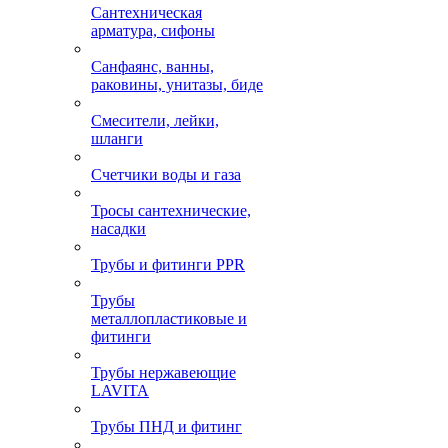
Сантехническая
арматура, сифоны
Санфаянс, ванны,
раковины, унитазы, биде
Смесители, лейки,
шланги
Счетчики воды и газа
Тросы сантехнические,
насадки
Трубы и фитинги PPR
Трубы
металлопластиковые и
фитинги
Трубы нержавеющие
LAVITA
Трубы ПНД и фитинг