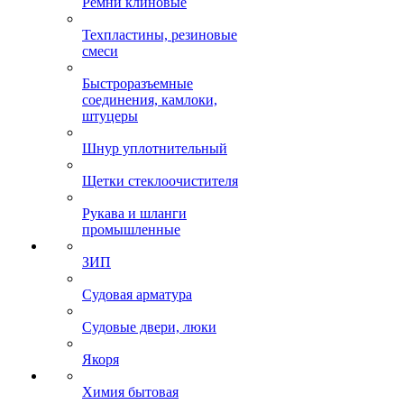
Ремни клиновые
Техпластины, резиновые
смеси
Быстроразъемные
соединения, камлоки,
штуцеры
Шнур уплотнительный
Щетки стеклоочистителя
Рукава и шланги
промышленные
ЗИП
Судовая арматура
Судовые двери, люки
Якоря
Химия бытовая