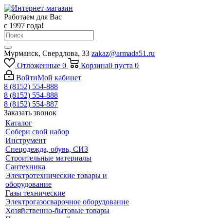
Работаем для Вас
с 1997 года!
Мурманск, Свердлова, 33
zakaz@armada51.ru
Отложенные
0
Корзина
0
пуста
0
Войти
Мой кабинет
8 (8152) 554-888
8 (8152) 554-888
8 (8152) 554-887
Заказать звонок
Каталог
Собери свой набор
Инструмент
Спецодежда, обувь, СИЗ
Строительные материалы
Сантехника
Электротехнические товары и
оборудование
Газы технические
Электрогазосварочное оборудование
Хозяйственно-бытовые товары