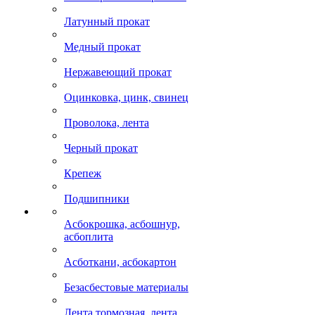
Латунный прокат
Медный прокат
Нержавеющий прокат
Оцинковка, цинк, свинец
Проволока, лента
Черный прокат
Крепеж
Подшипники
Асбокрошка, асбошнур,
асбоплита
Асботкани, асбокартон
Безасбестовые материалы
Лента тормозная, лента