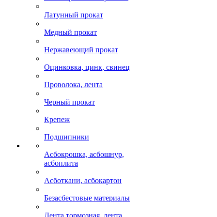
Латунный прокат
Медный прокат
Нержавеющий прокат
Оцинковка, цинк, свинец
Проволока, лента
Черный прокат
Крепеж
Подшипники
Асбокрошка, асбошнур,
асбоплита
Асботкани, асбокартон
Безасбестовые материалы
Лента тормозная, лента