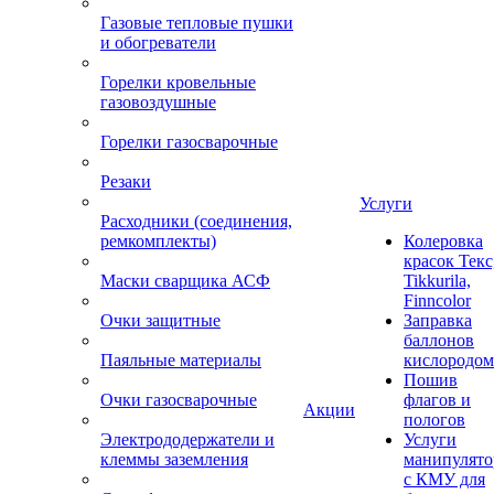
Газовые тепловые пушки
и обогреватели
Горелки кровельные
газовоздушные
Горелки газосварочные
Резаки
Услуги
Расходники (соединения,
ремкомплекты)
Колеровка
красок Текс
Маски сварщика АСФ
Tikkurila,
Finncolor
Очки защитные
Заправка
баллонов
Паяльные материалы
кислородом
Пошив
Очки газосварочные
флагов и
Акции
пологов
Электрододержатели и
Услуги
клеммы заземления
манипулято
с КМУ для