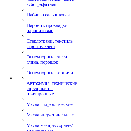
асбографитная
Набивка сальниковая
Паронит, прокладки
паронитовые
Стеклоткани, текстиль
строительный
Огнеупорные смеси,
глина, порошок
Огнеупорные кирпичи
Автохимия, технические
спреи, пасты
притирочные
Масла гидравлические
Масла индустриальные
Масла компрессорные/
холодильные