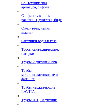
Сантехническая
арматура, сифоны
Санфаянс, ванны,
раковины, унитазы, биде
Смесители, лейки,
шланги
Счетчики воды и газа
Тросы сантехнические,
насадки
Трубы и фитинги PPR
Трубы
металлопластиковые и
фитинги
Трубы нержавеющие
LAVITA
Трубы ПНД и фитинг