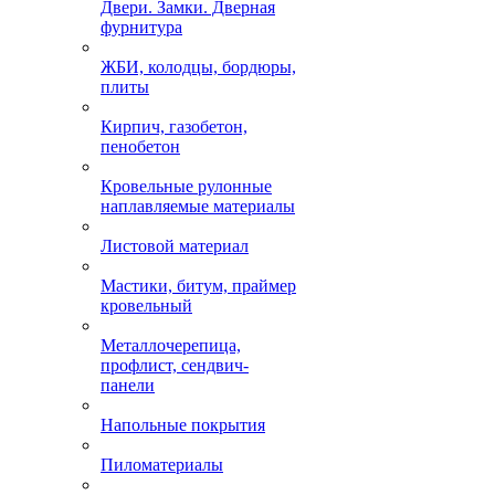
Двери. Замки. Дверная
фурнитура
ЖБИ, колодцы, бордюры,
плиты
Кирпич, газобетон,
пенобетон
Кровельные рулонные
наплавляемые материалы
Листовой материал
Мастики, битум, праймер
кровельный
Металлочерепица,
профлист, сендвич-
панели
Напольные покрытия
Пиломатериалы