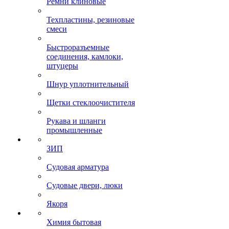
Ремни клиновые
Техпластины, резиновые
смеси
Быстроразъемные
соединения, камлоки,
штуцеры
Шнур уплотнительный
Щетки стеклоочистителя
Рукава и шланги
промышленные
ЗИП
Судовая арматура
Судовые двери, люки
Якоря
Химия бытовая