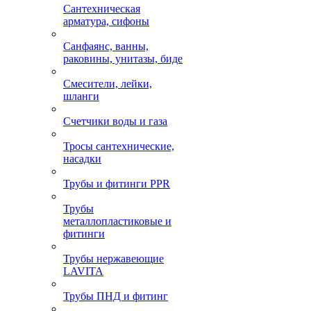
Сантехническая
арматура, сифоны
Санфаянс, ванны,
раковины, унитазы, биде
Смесители, лейки,
шланги
Счетчики воды и газа
Тросы сантехнические,
насадки
Трубы и фитинги PPR
Трубы
металлопластиковые и
фитинги
Трубы нержавеющие
LAVITA
Трубы ПНД и фитинг