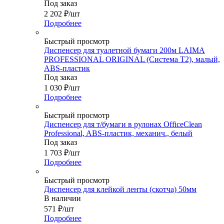
Под заказ
2 202
₽
/шт
Подробнее
Быстрый просмотр
Диспенсер для туалетной бумаги 200м LAIMA
PROFESSIONAL ORIGINAL (Система T2), малый,
АBS-пластик
Под заказ
1 030
₽
/шт
Подробнее
Быстрый просмотр
Диспенсер для т/бумаги в рулонах OfficeClean
Professional, ABS-пластик, механич., белый
Под заказ
1 703
₽
/шт
Подробнее
Быстрый просмотр
Диспенсер для клейкой ленты (скотча) 50мм
В наличии
571
₽
/шт
Подробнее