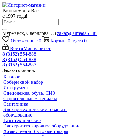
Работаем для Вас
с 1997 года!
Мурманск, Свердлова, 33
zakaz@armada51.ru
Отложенные
0
Корзина
0
пуста
0
Войти
Мой кабинет
8 (8152) 554-888
8 (8152) 554-888
8 (8152) 554-887
Заказать звонок
Каталог
Собери свой набор
Инструмент
Спецодежда, обувь, СИЗ
Строительные материалы
Сантехника
Электротехнические товары и
оборудование
Газы технические
Электрогазосварочное оборудование
Хозяйственно-бытовые товары