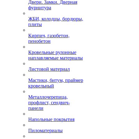
Двери. Замки. Дверная
фурнитура
ЖБИ, колодцы, бордюры,
плиты
Кирпич, газобетон,
пенобетон
Кровельные рулонные
наплавляемые материалы
Листовой материал
Мастики, битум, праймер
кровельный
Металлочерепица,
профлист, сендвич-
панели
Напольные покрытия
Пиломатериалы