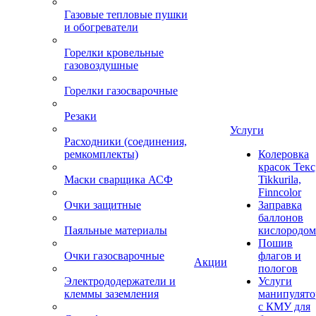
Газовые тепловые пушки
и обогреватели
Горелки кровельные
газовоздушные
Горелки газосварочные
Резаки
Услуги
Расходники (соединения,
ремкомплекты)
Колеровка
красок Текс
Маски сварщика АСФ
Tikkurila,
Finncolor
Очки защитные
Заправка
баллонов
Паяльные материалы
кислородом
Пошив
Очки газосварочные
флагов и
Акции
пологов
Электрододержатели и
Услуги
клеммы заземления
манипулято
с КМУ для