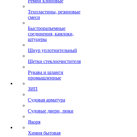
Ремни клиновые
Техпластины, резиновые
смеси
Быстроразъемные
соединения, камлоки,
штуцеры
Шнур уплотнительный
Щетки стеклоочистителя
Рукава и шланги
промышленные
ЗИП
Судовая арматура
Судовые двери, люки
Якоря
Химия бытовая