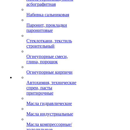
асбографитная
Набивка сальниковая
Паронит, прокладки
паронитовые
Стеклоткани, текстиль
строительный
Огнеупорные смеси,
глина, порошок
Огнеупорные кирпичи
Автохимия, технические
спреи, пасты
притирочные
Масла гидравлические
Масла индустриальные
Масла компрессорные/
холодильные