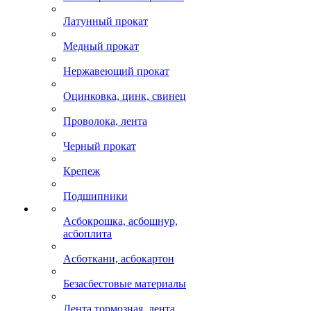
Латунный прокат
Медный прокат
Нержавеющий прокат
Оцинковка, цинк, свинец
Проволока, лента
Черный прокат
Крепеж
Подшипники
Асбокрошка, асбошнур,
асбоплита
Асботкани, асбокартон
Безасбестовые материалы
Лента тормозная, лента