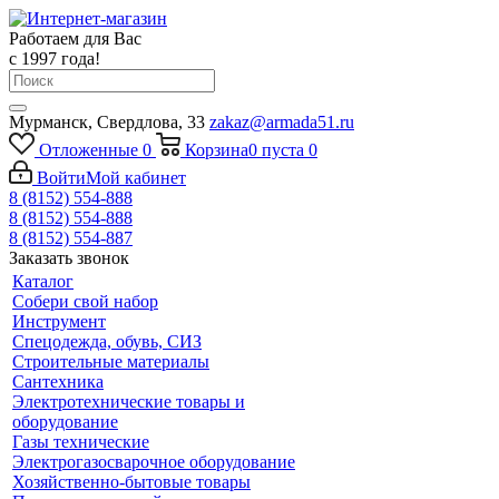
Работаем для Вас
с 1997 года!
Мурманск, Свердлова, 33
zakaz@armada51.ru
Отложенные
0
Корзина
0
пуста
0
Войти
Мой кабинет
8 (8152) 554-888
8 (8152) 554-888
8 (8152) 554-887
Заказать звонок
Каталог
Собери свой набор
Инструмент
Спецодежда, обувь, СИЗ
Строительные материалы
Сантехника
Электротехнические товары и
оборудование
Газы технические
Электрогазосварочное оборудование
Хозяйственно-бытовые товары