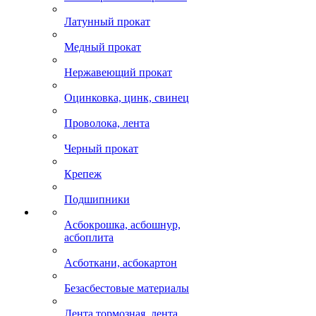
Латунный прокат
Медный прокат
Нержавеющий прокат
Оцинковка, цинк, свинец
Проволока, лента
Черный прокат
Крепеж
Подшипники
Асбокрошка, асбошнур,
асбоплита
Асботкани, асбокартон
Безасбестовые материалы
Лента тормозная, лента