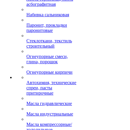
асбографитная
Набивка сальниковая
Паронит, прокладки
паронитовые
Стеклоткани, текстиль
строительный
Огнеупорные смеси,
глина, порошок
Огнеупорные кирпичи
Автохимия, технические
спреи, пасты
притирочные
Масла гидравлические
Масла индустриальные
Масла компрессорные/
холодильные