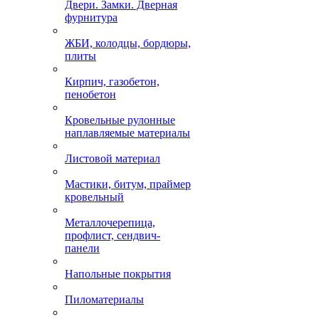
Двери. Замки. Дверная
фурнитура
ЖБИ, колодцы, бордюры,
плиты
Кирпич, газобетон,
пенобетон
Кровельные рулонные
наплавляемые материалы
Листовой материал
Мастики, битум, праймер
кровельный
Металлочерепица,
профлист, сендвич-
панели
Напольные покрытия
Пиломатериалы