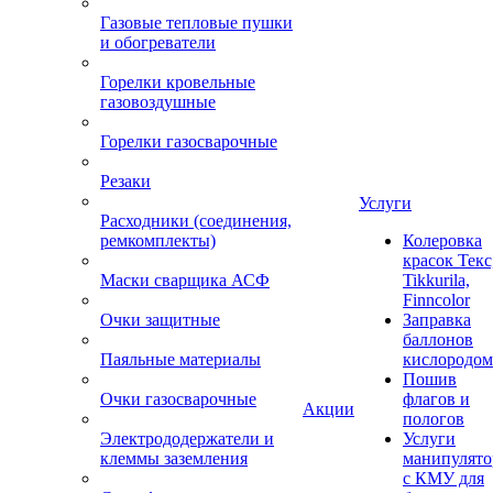
Газовые тепловые пушки
и обогреватели
Горелки кровельные
газовоздушные
Горелки газосварочные
Резаки
Услуги
Расходники (соединения,
ремкомплекты)
Колеровка
красок Текс
Маски сварщика АСФ
Tikkurila,
Finncolor
Очки защитные
Заправка
баллонов
Паяльные материалы
кислородом
Пошив
Очки газосварочные
флагов и
Акции
пологов
Электрододержатели и
Услуги
клеммы заземления
манипулято
с КМУ для