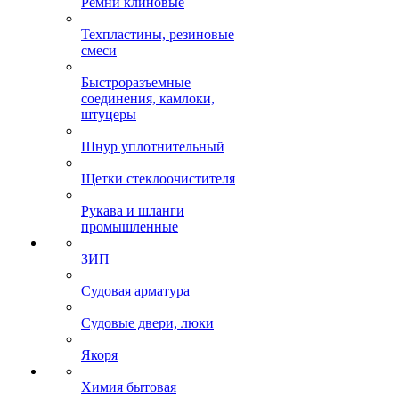
Ремни клиновые
Техпластины, резиновые
смеси
Быстроразъемные
соединения, камлоки,
штуцеры
Шнур уплотнительный
Щетки стеклоочистителя
Рукава и шланги
промышленные
ЗИП
Судовая арматура
Судовые двери, люки
Якоря
Химия бытовая