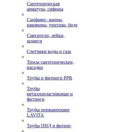
Сантехническая
арматура, сифоны
Санфаянс, ванны,
раковины, унитазы, биде
Смесители, лейки,
шланги
Счетчики воды и газа
Тросы сантехнические,
насадки
Трубы и фитинги PPR
Трубы
металлопластиковые и
фитинги
Трубы нержавеющие
LAVITA
Трубы ПНД и фитинг