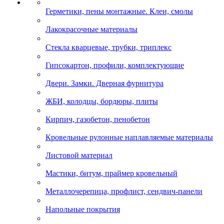
Герметики, пены монтажные. Клеи, смолы
Лакокрасочные материалы
Стекла кварцевые, трубки, триплекс
Гипсокартон, профили, комплектующие
Двери. Замки. Дверная фурнитура
ЖБИ, колодцы, бордюры, плиты
Кирпич, газобетон, пенобетон
Кровельные рулонные наплавляемые материалы
Листовой материал
Мастики, битум, праймер кровельный
Металлочерепица, профлист, сендвич-панели
Напольные покрытия