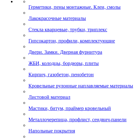
Герметики, пены монтажные. Клеи, смолы
Лакокрасочные материалы
Стекла кварцевые, трубки, триплекс
Гипсокартон, профили, комплектующие
Двери. Замки. Дверная фурнитура
ЖБИ, колодцы, бордюры, плиты
Кирпич, газобетон, пенобетон
Кровельные рулонные наплавляемые материалы
Листовой материал
Мастики, битум, праймер кровельный
Металлочерепица, профлист, сендвич-панели
Напольные покрытия