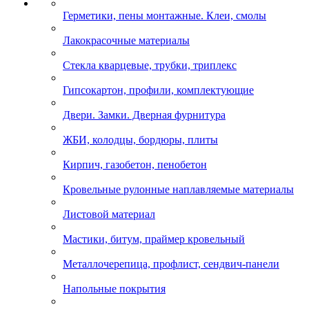
Герметики, пены монтажные. Клеи, смолы
Лакокрасочные материалы
Стекла кварцевые, трубки, триплекс
Гипсокартон, профили, комплектующие
Двери. Замки. Дверная фурнитура
ЖБИ, колодцы, бордюры, плиты
Кирпич, газобетон, пенобетон
Кровельные рулонные наплавляемые материалы
Листовой материал
Мастики, битум, праймер кровельный
Металлочерепица, профлист, сендвич-панели
Напольные покрытия