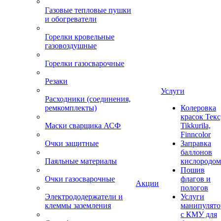
Газовые тепловые пушки
и обогреватели
Горелки кровельные
газовоздушные
Горелки газосварочные
Резаки
Услуги
Расходники (соединения,
ремкомплекты)
Колеровка
красок Текс
Маски сварщика АСФ
Tikkurila,
Finncolor
Очки защитные
Заправка
баллонов
Паяльные материалы
кислородом
Пошив
Очки газосварочные
флагов и
Акции
пологов
Электрододержатели и
Услуги
клеммы заземления
манипулято
с КМУ для