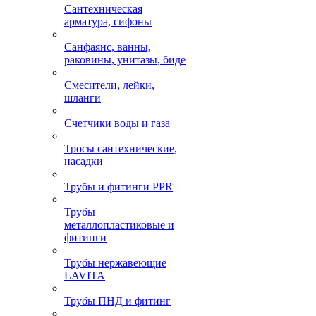
Сантехническая
арматура, сифоны
Санфаянс, ванны,
раковины, унитазы, биде
Смесители, лейки,
шланги
Счетчики воды и газа
Тросы сантехнические,
насадки
Трубы и фитинги PPR
Трубы
металлопластиковые и
фитинги
Трубы нержавеющие
LAVITA
Трубы ПНД и фитинг