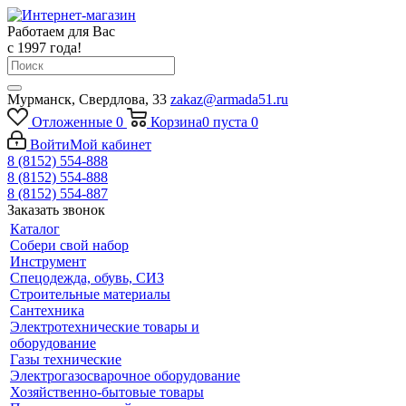
Работаем для Вас
с 1997 года!
Мурманск, Свердлова, 33
zakaz@armada51.ru
Отложенные
0
Корзина
0
пуста
0
Войти
Мой кабинет
8 (8152) 554-888
8 (8152) 554-888
8 (8152) 554-887
Заказать звонок
Каталог
Собери свой набор
Инструмент
Спецодежда, обувь, СИЗ
Строительные материалы
Сантехника
Электротехнические товары и
оборудование
Газы технические
Электрогазосварочное оборудование
Хозяйственно-бытовые товары