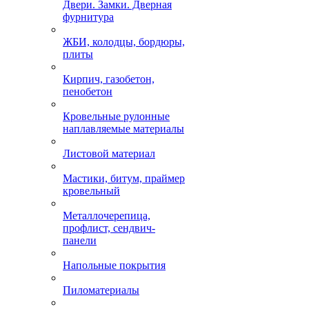
Двери. Замки. Дверная
фурнитура
ЖБИ, колодцы, бордюры,
плиты
Кирпич, газобетон,
пенобетон
Кровельные рулонные
наплавляемые материалы
Листовой материал
Мастики, битум, праймер
кровельный
Металлочерепица,
профлист, сендвич-
панели
Напольные покрытия
Пиломатериалы