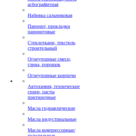
асбографитная
Набивка сальниковая
Паронит, прокладки
паронитовые
Стеклоткани, текстиль
строительный
Огнеупорные смеси,
глина, порошок
Огнеупорные кирпичи
Автохимия, технические
спреи, пасты
притирочные
Масла гидравлические
Масла индустриальные
Масла компрессорные/
холодильные