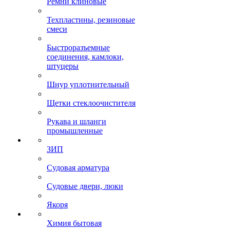
Ремни клиновые
Техпластины, резиновые
смеси
Быстроразъемные
соединения, камлоки,
штуцеры
Шнур уплотнительный
Щетки стеклоочистителя
Рукава и шланги
промышленные
ЗИП
Судовая арматура
Судовые двери, люки
Якоря
Химия бытовая