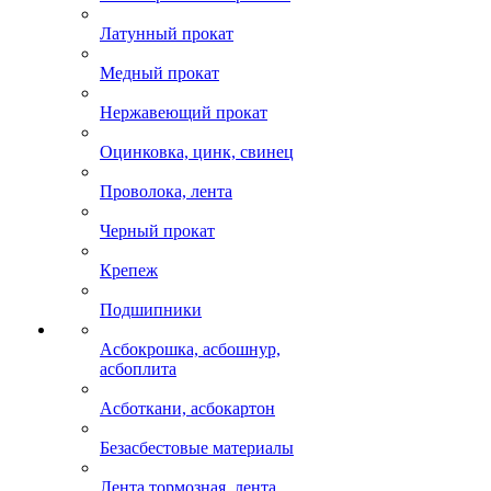
Латунный прокат
Медный прокат
Нержавеющий прокат
Оцинковка, цинк, свинец
Проволока, лента
Черный прокат
Крепеж
Подшипники
Асбокрошка, асбошнур,
асбоплита
Асботкани, асбокартон
Безасбестовые материалы
Лента тормозная, лента