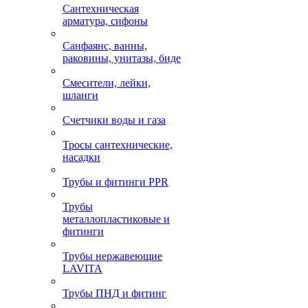
Сантехническая
арматура, сифоны
Санфаянс, ванны,
раковины, унитазы, биде
Смесители, лейки,
шланги
Счетчики воды и газа
Тросы сантехнические,
насадки
Трубы и фитинги PPR
Трубы
металлопластиковые и
фитинги
Трубы нержавеющие
LAVITA
Трубы ПНД и фитинг