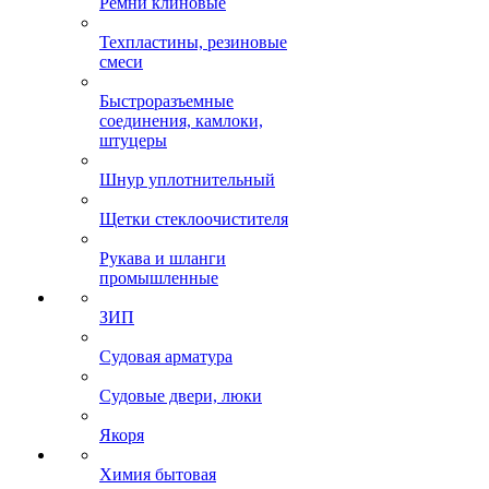
Ремни клиновые
Техпластины, резиновые
смеси
Быстроразъемные
соединения, камлоки,
штуцеры
Шнур уплотнительный
Щетки стеклоочистителя
Рукава и шланги
промышленные
ЗИП
Судовая арматура
Судовые двери, люки
Якоря
Химия бытовая