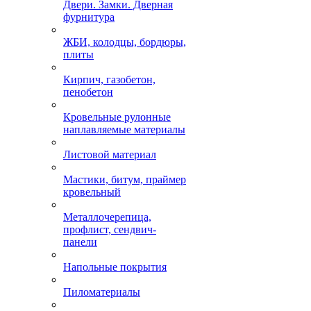
Двери. Замки. Дверная
фурнитура
ЖБИ, колодцы, бордюры,
плиты
Кирпич, газобетон,
пенобетон
Кровельные рулонные
наплавляемые материалы
Листовой материал
Мастики, битум, праймер
кровельный
Металлочерепица,
профлист, сендвич-
панели
Напольные покрытия
Пиломатериалы