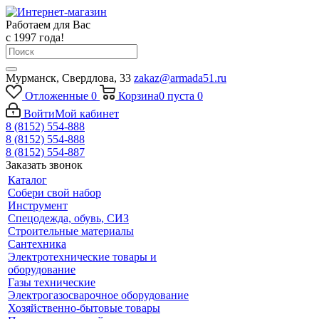
Работаем для Вас
с 1997 года!
Мурманск, Свердлова, 33
zakaz@armada51.ru
Отложенные
0
Корзина
0
пуста
0
Войти
Мой кабинет
8 (8152) 554-888
8 (8152) 554-888
8 (8152) 554-887
Заказать звонок
Каталог
Собери свой набор
Инструмент
Спецодежда, обувь, СИЗ
Строительные материалы
Сантехника
Электротехнические товары и
оборудование
Газы технические
Электрогазосварочное оборудование
Хозяйственно-бытовые товары