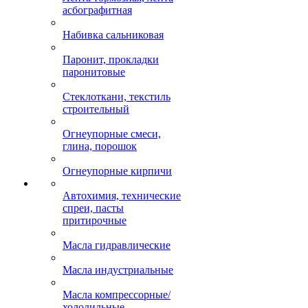
асбографитная
Набивка сальниковая
Паронит, прокладки
паронитовые
Стеклоткани, текстиль
строительный
Огнеупорные смеси,
глина, порошок
Огнеупорные кирпичи
Автохимия, технические
спреи, пасты
притирочные
Масла гидравлические
Масла индустриальные
Масла компрессорные/
холодильные