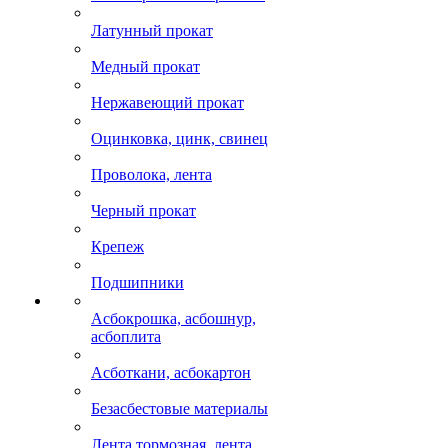
Латунный прокат
Медный прокат
Нержавеющий прокат
Оцинковка, цинк, свинец
Проволока, лента
Черный прокат
Крепеж
Подшипники
Асбокрошка, асбошнур,
асбоплита
Асботкани, асбокартон
Безасбестовые материалы
Лента тормозная, лента