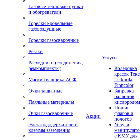
Газовые тепловые пушки
и обогреватели
Горелки кровельные
газовоздушные
Горелки газосварочные
Резаки
Услуги
Расходники (соединения,
ремкомплекты)
Колеровка
красок Текс
Маски сварщика АСФ
Tikkurila,
Finncolor
Очки защитные
Заправка
баллонов
Паяльные материалы
кислородом
Пошив
Очки газосварочные
флагов и
Акции
пологов
Электрододержатели и
Услуги
клеммы заземления
манипулято
с КМУ для