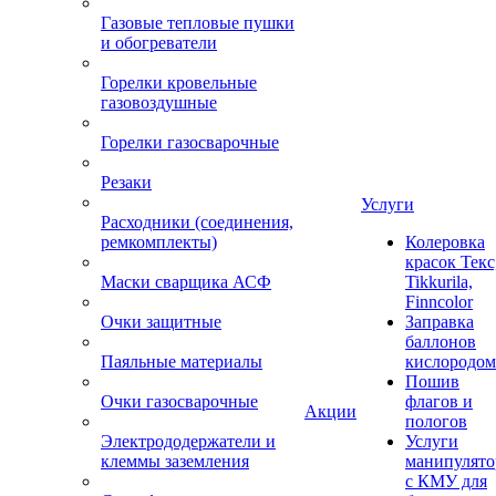
Газовые тепловые пушки
и обогреватели
Горелки кровельные
газовоздушные
Горелки газосварочные
Резаки
Услуги
Расходники (соединения,
ремкомплекты)
Колеровка
красок Текс
Маски сварщика АСФ
Tikkurila,
Finncolor
Очки защитные
Заправка
баллонов
Паяльные материалы
кислородом
Пошив
Очки газосварочные
флагов и
Акции
пологов
Электрододержатели и
Услуги
клеммы заземления
манипулято
с КМУ для