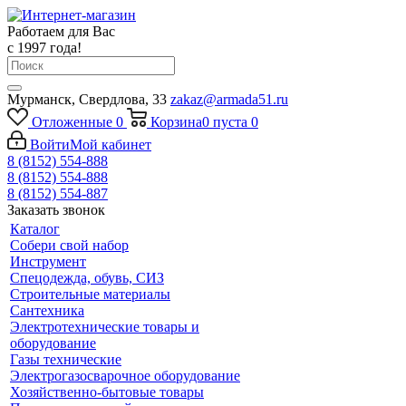
Работаем для Вас
с 1997 года!
Мурманск, Свердлова, 33
zakaz@armada51.ru
Отложенные
0
Корзина
0
пуста
0
Войти
Мой кабинет
8 (8152) 554-888
8 (8152) 554-888
8 (8152) 554-887
Заказать звонок
Каталог
Собери свой набор
Инструмент
Спецодежда, обувь, СИЗ
Строительные материалы
Сантехника
Электротехнические товары и
оборудование
Газы технические
Электрогазосварочное оборудование
Хозяйственно-бытовые товары