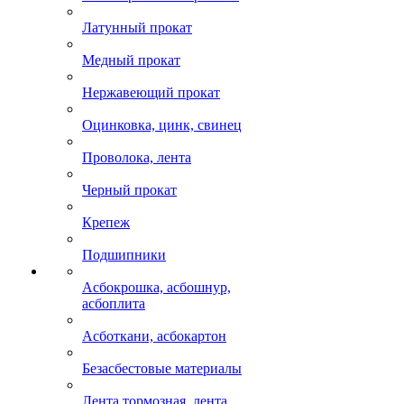
Латунный прокат
Медный прокат
Нержавеющий прокат
Оцинковка, цинк, свинец
Проволока, лента
Черный прокат
Крепеж
Подшипники
Асбокрошка, асбошнур,
асбоплита
Асботкани, асбокартон
Безасбестовые материалы
Лента тормозная, лента