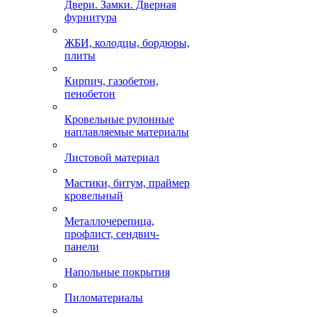
Двери. Замки. Дверная
фурнитура
ЖБИ, колодцы, бордюры,
плиты
Кирпич, газобетон,
пенобетон
Кровельные рулонные
наплавляемые материалы
Листовой материал
Мастики, битум, праймер
кровельный
Металлочерепица,
профлист, сендвич-
панели
Напольные покрытия
Пиломатериалы