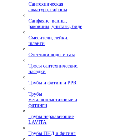
Сантехническая
арматура, сифоны
Санфаянс, ванны,
раковины, унитазы, биде
Смесители, лейки,
шланги
Счетчики воды и газа
Тросы сантехнические,
насадки
Трубы и фитинги PPR
Трубы
металлопластиковые и
фитинги
Трубы нержавеющие
LAVITA
Трубы ПНД и фитинг