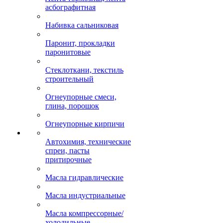
асбографитная
Набивка сальниковая
Паронит, прокладки
паронитовые
Стеклоткани, текстиль
строительный
Огнеупорные смеси,
глина, порошок
Огнеупорные кирпичи
Автохимия, технические
спреи, пасты
притирочные
Масла гидравлические
Масла индустриальные
Масла компрессорные/
холодильные