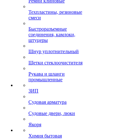
Ремни клиновые
Техпластины, резиновые
смеси
Быстроразъемные
соединения, камлоки,
штуцеры
Шнур уплотнительный
Щетки стеклоочистителя
Рукава и шланги
промышленные
ЗИП
Судовая арматура
Судовые двери, люки
Якоря
Химия бытовая