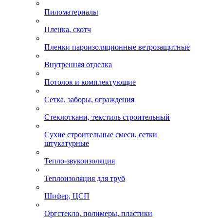
Пиломатериалы
Пленка, скотч
Пленки пароизоляционные ветрозащитные
Внутренняя отделка
Потолок и комплектующие
Сетка, заборы, ограждения
Стеклоткани, текстиль строительный
Сухие строительные смеси, сетки
штукатурные
Тепло-звукоизоляция
Теплоизоляция для труб
Шифер, ЦСП
Оргстекло, полимеры, пластики