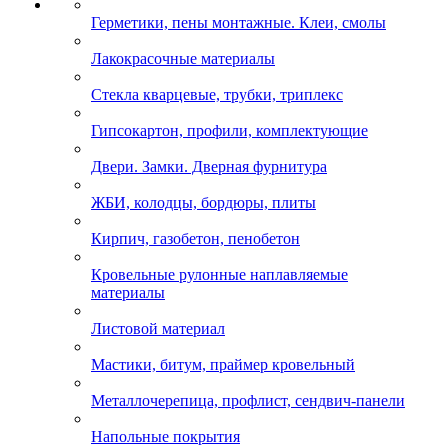
Герметики, пены монтажные. Клеи, смолы
Лакокрасочные материалы
Стекла кварцевые, трубки, триплекс
Гипсокартон, профили, комплектующие
Двери. Замки. Дверная фурнитура
ЖБИ, колодцы, бордюры, плиты
Кирпич, газобетон, пенобетон
Кровельные рулонные наплавляемые
материалы
Листовой материал
Мастики, битум, праймер кровельный
Металлочерепица, профлист, сендвич-панели
Напольные покрытия