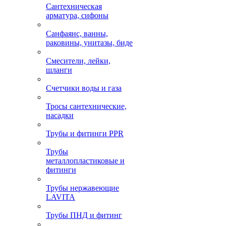
Сантехническая
арматура, сифоны
Санфаянс, ванны,
раковины, унитазы, биде
Смесители, лейки,
шланги
Счетчики воды и газа
Тросы сантехнические,
насадки
Трубы и фитинги PPR
Трубы
металлопластиковые и
фитинги
Трубы нержавеющие
LAVITA
Трубы ПНД и фитинг