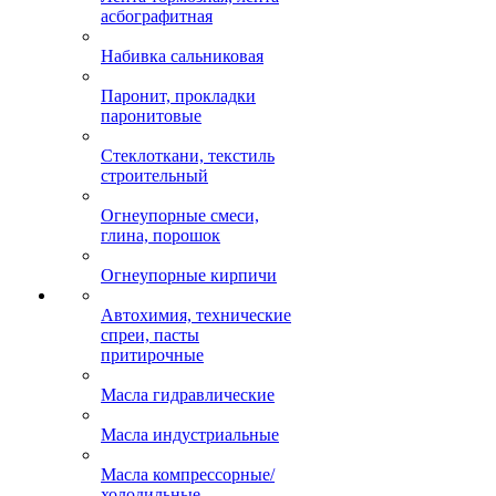
асбографитная
Набивка сальниковая
Паронит, прокладки
паронитовые
Стеклоткани, текстиль
строительный
Огнеупорные смеси,
глина, порошок
Огнеупорные кирпичи
Автохимия, технические
спреи, пасты
притирочные
Масла гидравлические
Масла индустриальные
Масла компрессорные/
холодильные