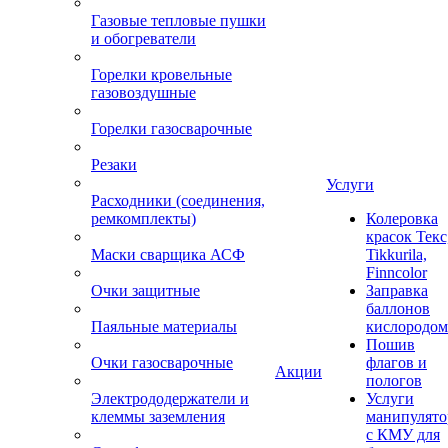
Газовые тепловые пушки
и обогреватели
Горелки кровельные
газовоздушные
Горелки газосварочные
Резаки
Услуги
Расходники (соединения,
ремкомплекты)
Колеровка
красок Текс
Маски сварщика АСФ
Tikkurila,
Finncolor
Очки защитные
Заправка
баллонов
Паяльные материалы
кислородом
Пошив
Очки газосварочные
флагов и
Акции
пологов
Электрододержатели и
Услуги
клеммы заземления
манипулято
с КМУ для