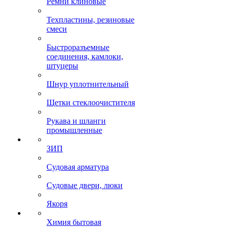
Ремни клиновые
Техпластины, резиновые
смеси
Быстроразъемные
соединения, камлоки,
штуцеры
Шнур уплотнительный
Щетки стеклоочистителя
Рукава и шланги
промышленные
ЗИП
Судовая арматура
Судовые двери, люки
Якоря
Химия бытовая