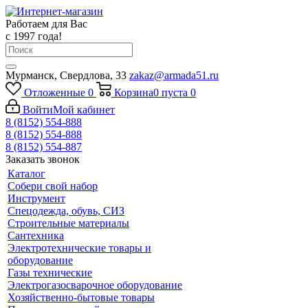
Работаем для Вас
с 1997 года!
Мурманск, Свердлова, 33
zakaz@armada51.ru
Отложенные
0
Корзина
0
пуста
0
Войти
Мой кабинет
8 (8152) 554-888
8 (8152) 554-888
8 (8152) 554-887
Заказать звонок
Каталог
Собери свой набор
Инструмент
Спецодежда, обувь, СИЗ
Строительные материалы
Сантехника
Электротехнические товары и
оборудование
Газы технические
Электрогазосварочное оборудование
Хозяйственно-бытовые товары