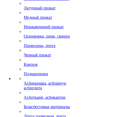
Латунный прокат
Медный прокат
Нержавеющий прокат
Оцинковка, цинк, свинец
Проволока, лента
Черный прокат
Крепеж
Подшипники
Асбокрошка, асбошнур,
асбоплита
Асботкани, асбокартон
Безасбестовые материалы
Лента тормозная, лента