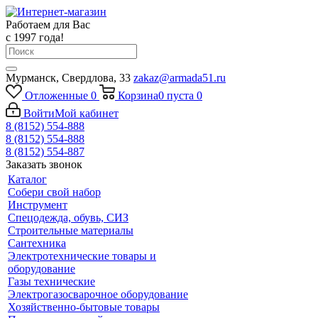
Работаем для Вас
с 1997 года!
Мурманск, Свердлова, 33
zakaz@armada51.ru
Отложенные
0
Корзина
0
пуста
0
Войти
Мой кабинет
8 (8152) 554-888
8 (8152) 554-888
8 (8152) 554-887
Заказать звонок
Каталог
Собери свой набор
Инструмент
Спецодежда, обувь, СИЗ
Строительные материалы
Сантехника
Электротехнические товары и
оборудование
Газы технические
Электрогазосварочное оборудование
Хозяйственно-бытовые товары