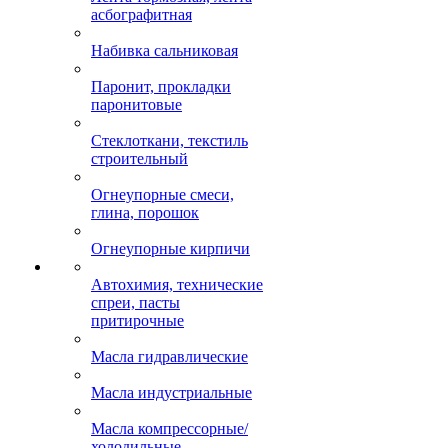
асбографитная
Набивка сальниковая
Паронит, прокладки
паронитовые
Стеклоткани, текстиль
строительный
Огнеупорные смеси,
глина, порошок
Огнеупорные кирпичи
Автохимия, технические
спреи, пасты
притирочные
Масла гидравлические
Масла индустриальные
Масла компрессорные/
холодильные