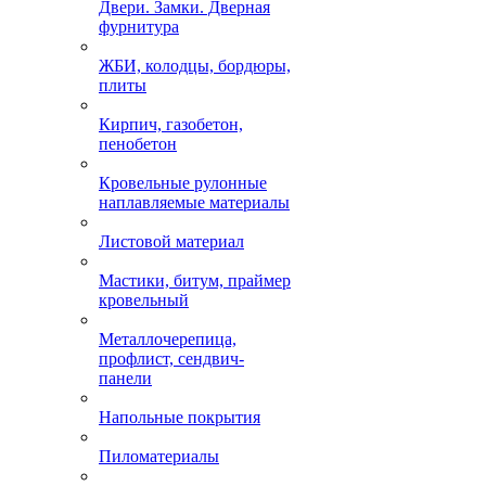
Двери. Замки. Дверная
фурнитура
ЖБИ, колодцы, бордюры,
плиты
Кирпич, газобетон,
пенобетон
Кровельные рулонные
наплавляемые материалы
Листовой материал
Мастики, битум, праймер
кровельный
Металлочерепица,
профлист, сендвич-
панели
Напольные покрытия
Пиломатериалы