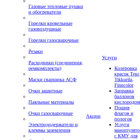
Газовые тепловые пушки
и обогреватели
Горелки кровельные
газовоздушные
Горелки газосварочные
Резаки
Услуги
Расходники (соединения,
ремкомплекты)
Колеровка
красок Текс
Маски сварщика АСФ
Tikkurila,
Finncolor
Очки защитные
Заправка
баллонов
Паяльные материалы
кислородом
Пошив
Очки газосварочные
флагов и
Акции
пологов
Электрододержатели и
Услуги
клеммы заземления
манипулято
с КМУ для