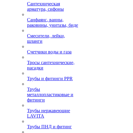
Сантехническая
арматура, сифоны
Санфаянс, ванны,
раковины, унитазы, биде
Смесители, лейки,
шланги
Счетчики воды и газа
Тросы сантехнические,
насадки
Трубы и фитинги PPR
Трубы
металлопластиковые и
фитинги
Трубы нержавеющие
LAVITA
Трубы ПНД и фитинг