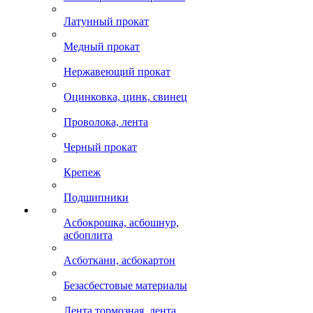
Латунный прокат
Медный прокат
Нержавеющий прокат
Оцинковка, цинк, свинец
Проволока, лента
Черный прокат
Крепеж
Подшипники
Асбокрошка, асбошнур,
асбоплита
Асботкани, асбокартон
Безасбестовые материалы
Лента тормозная, лента