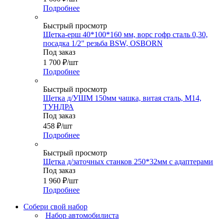
Подробнее
Быстрый просмотр
Щетка-ерш 40*100*160 мм, ворс гофр сталь 0,30,
посадка 1/2" резьба BSW, OSBORN
Под заказ
1 700
₽
/шт
Подробнее
Быстрый просмотр
Щетка д/УШМ 150мм чашка, витая сталь, М14,
ТУНДРА
Под заказ
458
₽
/шт
Подробнее
Быстрый просмотр
Щетка д/заточных станков 250*32мм с адаптерами
Под заказ
1 960
₽
/шт
Подробнее
Собери свой набор
Набор автомобилиста