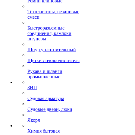
Ремни клиновые
Техпластины, резиновые
смеси
Быстроразъемные
соединения, камлоки,
штуцеры
Шнур уплотнительный
Щетки стеклоочистителя
Рукава и шланги
промышленные
ЗИП
Судовая арматура
Судовые двери, люки
Якоря
Химия бытовая