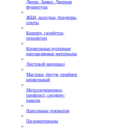
Двери. Замки. Дверная
фурнитура
ЖБИ, колодцы, бордюры,
плиты
Кирпич, газобетон,
пенобетон
Кровельные рулонные
наплавляемые материалы
Листовой материал
Мастики, битум, праймер
кровельный
Металлочерепица,
профлист, сендвич-
панели
Напольные покрытия
Пиломатериалы