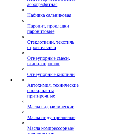
асбографитная
Набивка сальниковая
Паронит, прокладки
паронитовые
Стеклоткани, текстиль
строительный
Огнеупорные смеси,
глина, порошок
Огнеупорные кирпичи
Автохимия, технические
спреи, пасты
притирочные
Масла гидравлические
Масла индустриальные
Масла компрессорные/
холодильные