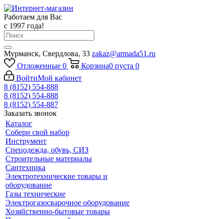
Работаем для Вас
с 1997 года!
Мурманск, Свердлова, 33
zakaz@armada51.ru
Отложенные
0
Корзина
0
пуста
0
Войти
Мой кабинет
8 (8152) 554-888
8 (8152) 554-888
8 (8152) 554-887
Заказать звонок
Каталог
Собери свой набор
Инструмент
Спецодежда, обувь, СИЗ
Строительные материалы
Сантехника
Электротехнические товары и
оборудование
Газы технические
Электрогазосварочное оборудование
Хозяйственно-бытовые товары