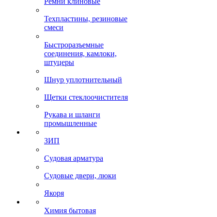
Ремни клиновые
Техпластины, резиновые
смеси
Быстроразъемные
соединения, камлоки,
штуцеры
Шнур уплотнительный
Щетки стеклоочистителя
Рукава и шланги
промышленные
ЗИП
Судовая арматура
Судовые двери, люки
Якоря
Химия бытовая