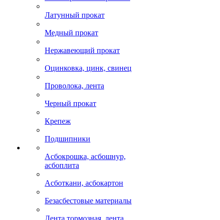
Латунный прокат
Медный прокат
Нержавеющий прокат
Оцинковка, цинк, свинец
Проволока, лента
Черный прокат
Крепеж
Подшипники
Асбокрошка, асбошнур,
асбоплита
Асботкани, асбокартон
Безасбестовые материалы
Лента тормозная, лента