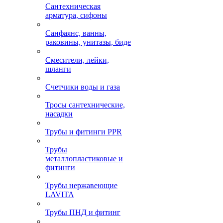
Сантехническая
арматура, сифоны
Санфаянс, ванны,
раковины, унитазы, биде
Смесители, лейки,
шланги
Счетчики воды и газа
Тросы сантехнические,
насадки
Трубы и фитинги PPR
Трубы
металлопластиковые и
фитинги
Трубы нержавеющие
LAVITA
Трубы ПНД и фитинг