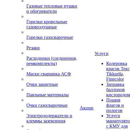
Газовые тепловые пушки
и обогреватели
Горелки кровельные
газовоздушные
Горелки газосварочные
Резаки
Услуги
Расходники (соединения,
ремкомплекты)
Колеровка
красок Текс
Маски сварщика АСФ
Tikkurila,
Finncolor
Очки защитные
Заправка
баллонов
Паяльные материалы
кислородом
Пошив
Очки газосварочные
флагов и
Акции
пологов
Электрододержатели и
Услуги
клеммы заземления
манипулято
с КМУ для