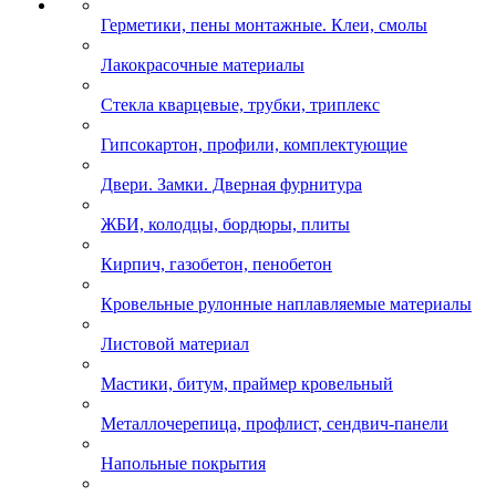
Герметики, пены монтажные. Клеи, смолы
Лакокрасочные материалы
Стекла кварцевые, трубки, триплекс
Гипсокартон, профили, комплектующие
Двери. Замки. Дверная фурнитура
ЖБИ, колодцы, бордюры, плиты
Кирпич, газобетон, пенобетон
Кровельные рулонные наплавляемые материалы
Листовой материал
Мастики, битум, праймер кровельный
Металлочерепица, профлист, сендвич-панели
Напольные покрытия