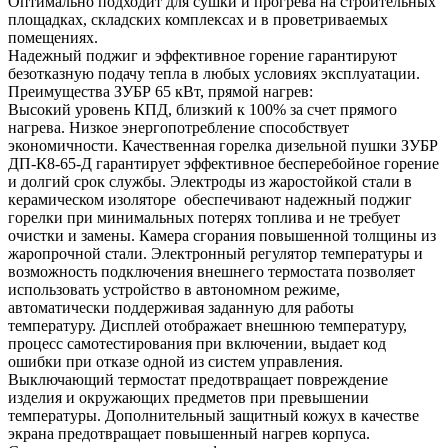
Оптимально подходит для сушки и прогрева на строительных
площадках, складских комплексах и в проветриваемых
помещениях.
Надежный поджиг и эффективное горение гарантируют
безотказную подачу тепла в любых условиях эксплуатации.
Преимущества ЗУБР 65 кВт, прямой нагрев:
Высокий уровень КПД, близкий к 100% за счет прямого
нагрева. Низкое энергопотребление способствует
экономичности. Качественная горелка дизельной пушки ЗУБР
ДП-К8-65-Д гарантирует эффективное бесперебойное горение
и долгий срок службы. Электроды из жаростойкой стали в
керамическом изоляторе обеспечивают надежный поджиг
горелки при минимальных потерях топлива и не требует
очистки и замены. Камера сгорания повышенной толщины из
жаропрочной стали. Электронный регулятор температуры и
возможность подключения внешнего термостата позволяет
использовать устройство в автономном режиме,
автоматически поддерживая заданную для работы
температуру. Дисплей отображает внешнюю температуру,
процесс самотестирования при включении, выдает код
ошибки при отказе одной из систем управления.
Выключающий термостат предотвращает повреждение
изделия и окружающих предметов при превышении
температуры. Дополнительный защитный кожух в качестве
экрана предотвращает повышенный нагрев корпуса.