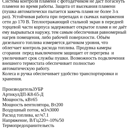
Система контроля пламени с фотодатчиком не даст погаснуть
пламени во время работы. Защита от высекания пламени
(пушка автоматически пытается зажечь пламя не более 3-х
раз). Устойчивая работа при перепадах и скачках напряжения
сети до 170 В. Теплоотражающий стальной экран в передней
торцевой части корпуса задерживает открытое пламя и не даёт
ему вырываться наружу, тем самым обеспечивая равномерный
нагрев помещения, либо рабочей поверхности. Объём
дизельного топлива измеряется датчиком уровня, что
облегчает контроль расхода топлива. Продувка камеры
сгорания перед выключением защищает от перегрева и
увеличивает срок службы пушки. Возможность подключения
внешнего термостата обеспечивает полностью
автоматическую работу.
Колеса и ручка обеспечивает удобство транспортировки и
хранения.
ПроизводительЗУБР
АртикулДП-К8-65-Д
Мощность, кВт65
Мощность вентилятора, Вт200
Воздушный поток, м3/ч3000
Расход топлива, кг/ч7.1
Напряжение, В/Гц220+-10%/50
Термопредохранительесть