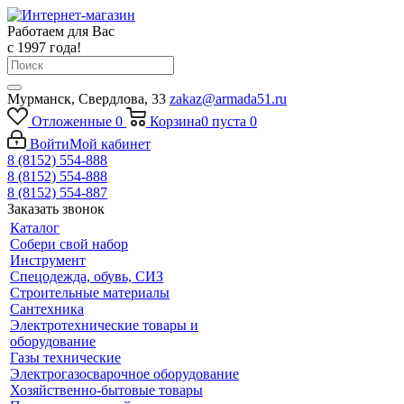
Работаем для Вас
с 1997 года!
Мурманск, Свердлова, 33
zakaz@armada51.ru
Отложенные
0
Корзина
0
пуста
0
Войти
Мой кабинет
8 (8152) 554-888
8 (8152) 554-888
8 (8152) 554-887
Заказать звонок
Каталог
Собери свой набор
Инструмент
Спецодежда, обувь, СИЗ
Строительные материалы
Сантехника
Электротехнические товары и
оборудование
Газы технические
Электрогазосварочное оборудование
Хозяйственно-бытовые товары