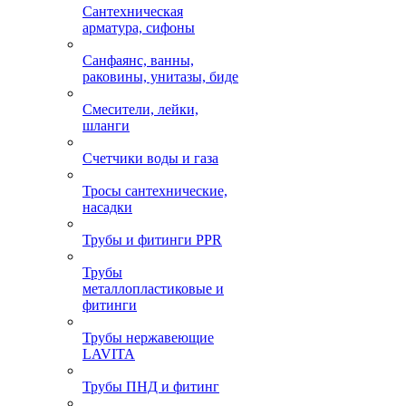
Сантехническая
арматура, сифоны
Санфаянс, ванны,
раковины, унитазы, биде
Смесители, лейки,
шланги
Счетчики воды и газа
Тросы сантехнические,
насадки
Трубы и фитинги PPR
Трубы
металлопластиковые и
фитинги
Трубы нержавеющие
LAVITA
Трубы ПНД и фитинг