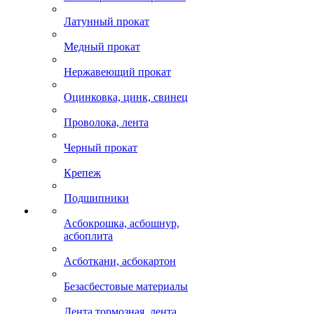
Латунный прокат
Медный прокат
Нержавеющий прокат
Оцинковка, цинк, свинец
Проволока, лента
Черный прокат
Крепеж
Подшипники
Асбокрошка, асбошнур,
асбоплита
Асботкани, асбокартон
Безасбестовые материалы
Лента тормозная, лента