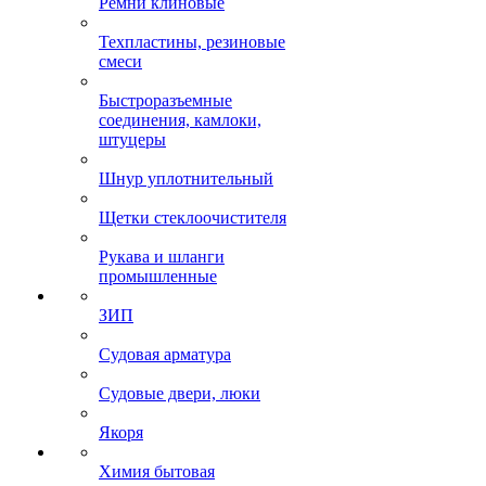
Ремни клиновые
Техпластины, резиновые
смеси
Быстроразъемные
соединения, камлоки,
штуцеры
Шнур уплотнительный
Щетки стеклоочистителя
Рукава и шланги
промышленные
ЗИП
Судовая арматура
Судовые двери, люки
Якоря
Химия бытовая