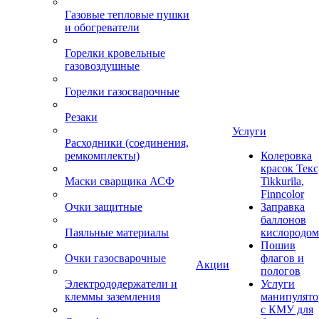
Газовые тепловые пушки
и обогреватели
Горелки кровельные
газовоздушные
Горелки газосварочные
Резаки
Услуги
Расходники (соединения,
ремкомплекты)
Колеровка
красок Текс
Маски сварщика АСФ
Tikkurila,
Finncolor
Очки защитные
Заправка
баллонов
Паяльные материалы
кислородом
Пошив
Очки газосварочные
флагов и
Акции
пологов
Электрододержатели и
Услуги
клеммы заземления
манипулято
с КМУ для