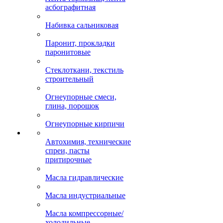
асбографитная
Набивка сальниковая
Паронит, прокладки
паронитовые
Стеклоткани, текстиль
строительный
Огнеупорные смеси,
глина, порошок
Огнеупорные кирпичи
Автохимия, технические
спреи, пасты
притирочные
Масла гидравлические
Масла индустриальные
Масла компрессорные/
холодильные