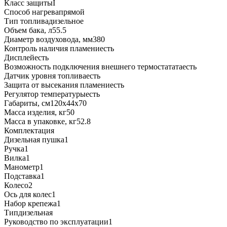
Класс защитыI
Способ нагревапрямой
Тип топливадизельное
Объем бака, л55.5
Диаметр воздуховода, мм380
Контроль наличия пламениесть
Дисплейесть
Возможность подключения внешнего термостататаесть
Датчик уровня топливаесть
Защита от высекания пламениесть
Регулятор температурыесть
Габариты, см120х44х70
Масса изделия, кг50
Масса в упаковке, кг52.8
Комплектация
Дизельная пушка1
Ручка1
Вилка1
Манометр1
Подставка1
Колесо2
Ось для колес1
Набор крепежа1
Типдизельная
Руководство по эксплуатации1