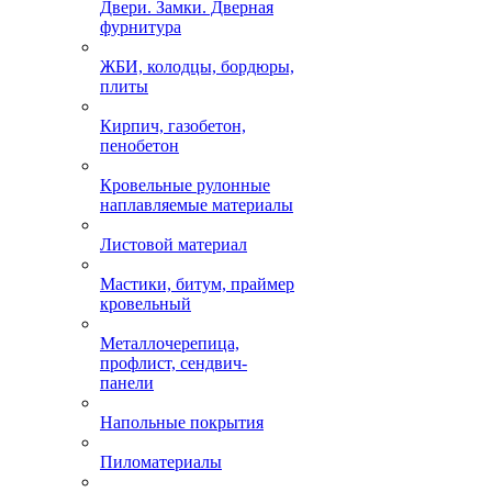
Двери. Замки. Дверная
фурнитура
ЖБИ, колодцы, бордюры,
плиты
Кирпич, газобетон,
пенобетон
Кровельные рулонные
наплавляемые материалы
Листовой материал
Мастики, битум, праймер
кровельный
Металлочерепица,
профлист, сендвич-
панели
Напольные покрытия
Пиломатериалы