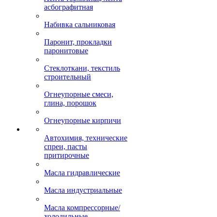
асбографитная
Набивка сальниковая
Паронит, прокладки
паронитовые
Стеклоткани, текстиль
строительный
Огнеупорные смеси,
глина, порошок
Огнеупорные кирпичи
Автохимия, технические
спреи, пасты
притирочные
Масла гидравлические
Масла индустриальные
Масла компрессорные/
холодильные