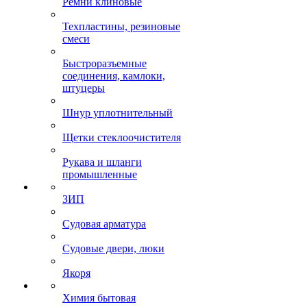
Ремни клиновые
Техпластины, резиновые
смеси
Быстроразъемные
соединения, камлоки,
штуцеры
Шнур уплотнительный
Щетки стеклоочистителя
Рукава и шланги
промышленные
ЗИП
Судовая арматура
Судовые двери, люки
Якоря
Химия бытовая