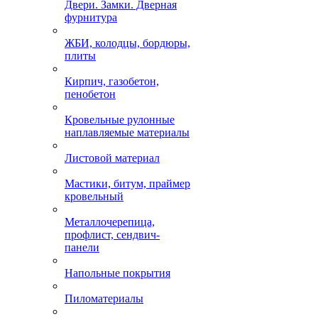
Двери. Замки. Дверная
фурнитура
ЖБИ, колодцы, бордюры,
плиты
Кирпич, газобетон,
пенобетон
Кровельные рулонные
наплавляемые материалы
Листовой материал
Мастики, битум, праймер
кровельный
Металлочерепица,
профлист, сендвич-
панели
Напольные покрытия
Пиломатериалы