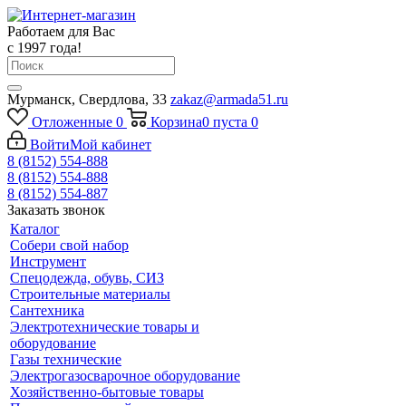
Работаем для Вас
с 1997 года!
Мурманск, Свердлова, 33
zakaz@armada51.ru
Отложенные
0
Корзина
0
пуста
0
Войти
Мой кабинет
8 (8152) 554-888
8 (8152) 554-888
8 (8152) 554-887
Заказать звонок
Каталог
Собери свой набор
Инструмент
Спецодежда, обувь, СИЗ
Строительные материалы
Сантехника
Электротехнические товары и
оборудование
Газы технические
Электрогазосварочное оборудование
Хозяйственно-бытовые товары