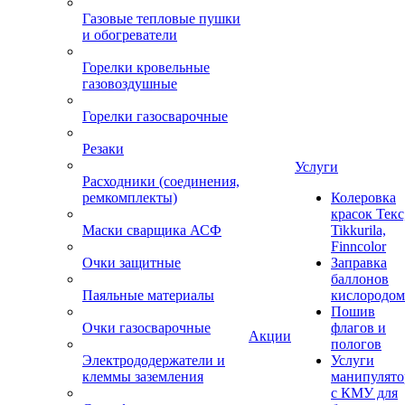
Газовые тепловые пушки
и обогреватели
Горелки кровельные
газовоздушные
Горелки газосварочные
Резаки
Услуги
Расходники (соединения,
ремкомплекты)
Колеровка
красок Текс
Маски сварщика АСФ
Tikkurila,
Finncolor
Очки защитные
Заправка
баллонов
Паяльные материалы
кислородом
Пошив
Очки газосварочные
флагов и
Акции
пологов
Электрододержатели и
Услуги
клеммы заземления
манипулято
с КМУ для