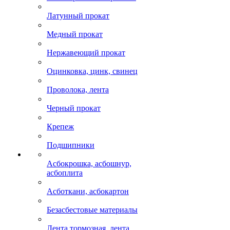
Латунный прокат
Медный прокат
Нержавеющий прокат
Оцинковка, цинк, свинец
Проволока, лента
Черный прокат
Крепеж
Подшипники
Асбокрошка, асбошнур,
асбоплита
Асботкани, асбокартон
Безасбестовые материалы
Лента тормозная, лента