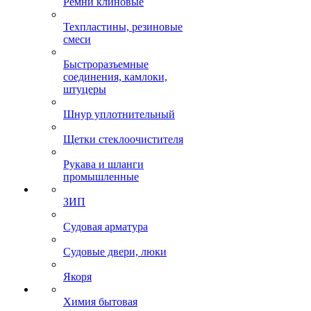
Ремни клиновые
Техпластины, резиновые
смеси
Быстроразъемные
соединения, камлоки,
штуцеры
Шнур уплотнительный
Щетки стеклоочистителя
Рукава и шланги
промышленные
ЗИП
Судовая арматура
Судовые двери, люки
Якоря
Химия бытовая