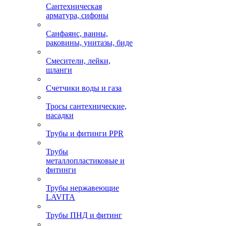
Сантехническая
арматура, сифоны
Санфаянс, ванны,
раковины, унитазы, биде
Смесители, лейки,
шланги
Счетчики воды и газа
Тросы сантехнические,
насадки
Трубы и фитинги PPR
Трубы
металлопластиковые и
фитинги
Трубы нержавеющие
LAVITA
Трубы ПНД и фитинг