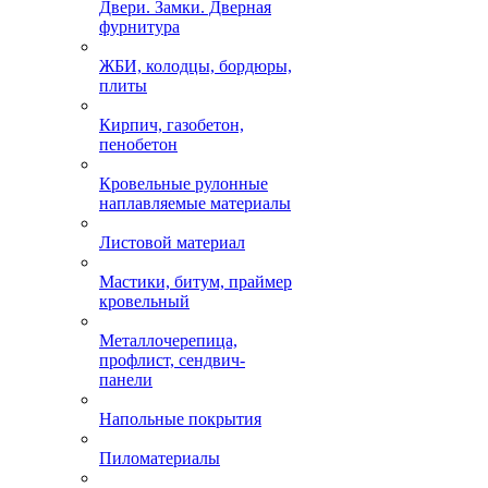
Двери. Замки. Дверная
фурнитура
ЖБИ, колодцы, бордюры,
плиты
Кирпич, газобетон,
пенобетон
Кровельные рулонные
наплавляемые материалы
Листовой материал
Мастики, битум, праймер
кровельный
Металлочерепица,
профлист, сендвич-
панели
Напольные покрытия
Пиломатериалы