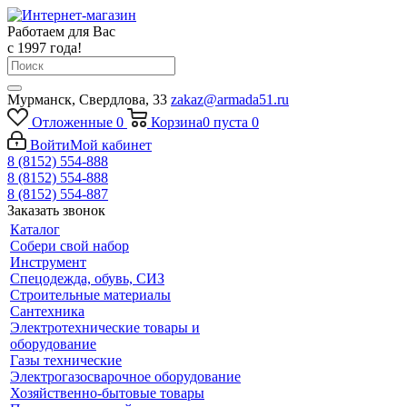
Работаем для Вас
с 1997 года!
Мурманск, Свердлова, 33
zakaz@armada51.ru
Отложенные
0
Корзина
0
пуста
0
Войти
Мой кабинет
8 (8152) 554-888
8 (8152) 554-888
8 (8152) 554-887
Заказать звонок
Каталог
Собери свой набор
Инструмент
Спецодежда, обувь, СИЗ
Строительные материалы
Сантехника
Электротехнические товары и
оборудование
Газы технические
Электрогазосварочное оборудование
Хозяйственно-бытовые товары