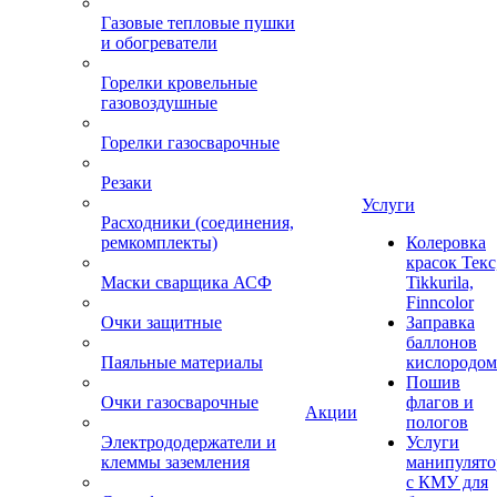
Газовые тепловые пушки
и обогреватели
Горелки кровельные
газовоздушные
Горелки газосварочные
Резаки
Услуги
Расходники (соединения,
ремкомплекты)
Колеровка
красок Текс
Маски сварщика АСФ
Tikkurila,
Finncolor
Очки защитные
Заправка
баллонов
Паяльные материалы
кислородом
Пошив
Очки газосварочные
флагов и
Акции
пологов
Электрододержатели и
Услуги
клеммы заземления
манипулято
с КМУ для