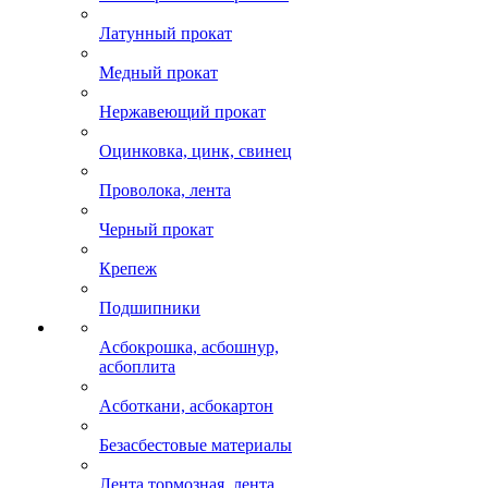
Латунный прокат
Медный прокат
Нержавеющий прокат
Оцинковка, цинк, свинец
Проволока, лента
Черный прокат
Крепеж
Подшипники
Асбокрошка, асбошнур,
асбоплита
Асботкани, асбокартон
Безасбестовые материалы
Лента тормозная, лента