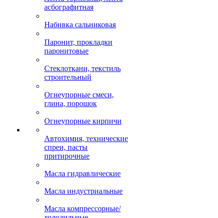
асбографитная
Набивка сальниковая
Паронит, прокладки
паронитовые
Стеклоткани, текстиль
строительный
Огнеупорные смеси,
глина, порошок
Огнеупорные кирпичи
Автохимия, технические
спреи, пасты
притирочные
Масла гидравлические
Масла индустриальные
Масла компрессорные/
холодильные