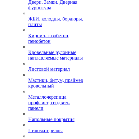
Двери. Замки. Дверная
фурнитура
ЖБИ, колодцы, бордюры,
плиты
Кирпич, газобетон,
пенобетон
Кровельные рулонные
наплавляемые материалы
Листовой материал
Мастики, битум, праймер
кровельный
Металлочерепица,
профлист, сендвич-
панели
Напольные покрытия
Пиломатериалы