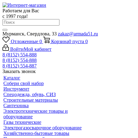
Работаем для Вас
с 1997 года!
Мурманск, Свердлова, 33
zakaz@armada51.ru
Отложенные
0
Корзина
0
пуста
0
Войти
Мой кабинет
8 (8152) 554-888
8 (8152) 554-888
8 (8152) 554-887
Заказать звонок
Каталог
Собери свой набор
Инструмент
Спецодежда, обувь, СИЗ
Строительные материалы
Сантехника
Электротехнические товары и
оборудование
Газы технические
Электрогазосварочное оборудование
Хозяйственно-бытовые товары