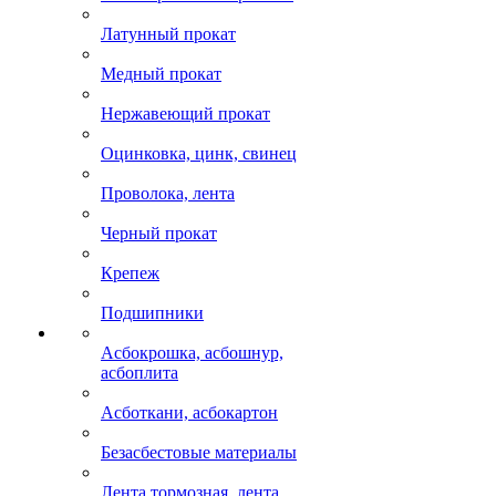
Латунный прокат
Медный прокат
Нержавеющий прокат
Оцинковка, цинк, свинец
Проволока, лента
Черный прокат
Крепеж
Подшипники
Асбокрошка, асбошнур,
асбоплита
Асботкани, асбокартон
Безасбестовые материалы
Лента тормозная, лента