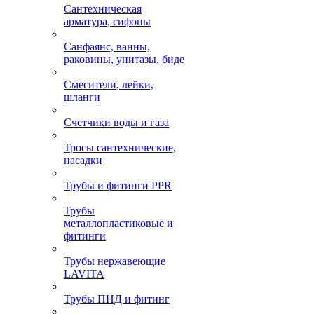
Сантехническая
арматура, сифоны
Санфаянс, ванны,
раковины, унитазы, биде
Смесители, лейки,
шланги
Счетчики воды и газа
Тросы сантехнические,
насадки
Трубы и фитинги PPR
Трубы
металлопластиковые и
фитинги
Трубы нержавеющие
LAVITA
Трубы ПНД и фитинг