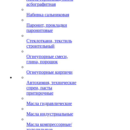
асбографитная
Набивка сальниковая
Паронит, прокладки
паронитовые
Стеклоткани, текстиль
строительный
Огнеупорные смеси,
глина, порошок
Огнеупорные кирпичи
Автохимия, технические
спреи, пасты
притирочные
Масла гидравлические
Масла индустриальные
Масла компрессорные/
холодильные