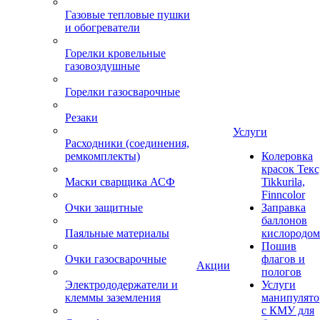
Газовые тепловые пушки
и обогреватели
Горелки кровельные
газовоздушные
Горелки газосварочные
Резаки
Услуги
Расходники (соединения,
ремкомплекты)
Колеровка
красок Текс
Маски сварщика АСФ
Tikkurila,
Finncolor
Очки защитные
Заправка
баллонов
Паяльные материалы
кислородом
Пошив
Очки газосварочные
флагов и
Акции
пологов
Электрододержатели и
Услуги
клеммы заземления
манипулято
с КМУ для