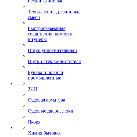
Ремни клиновые
Техпластины, резиновые
смеси
Быстроразъемные
соединения, камлоки,
штуцеры
Шнур уплотнительный
Щетки стеклоочистителя
Рукава и шланги
промышленные
ЗИП
Судовая арматура
Судовые двери, люки
Якоря
Химия бытовая