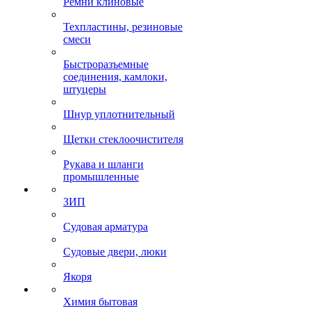
Ремни клиновые
Техпластины, резиновые
смеси
Быстроразъемные
соединения, камлоки,
штуцеры
Шнур уплотнительный
Щетки стеклоочистителя
Рукава и шланги
промышленные
ЗИП
Судовая арматура
Судовые двери, люки
Якоря
Химия бытовая