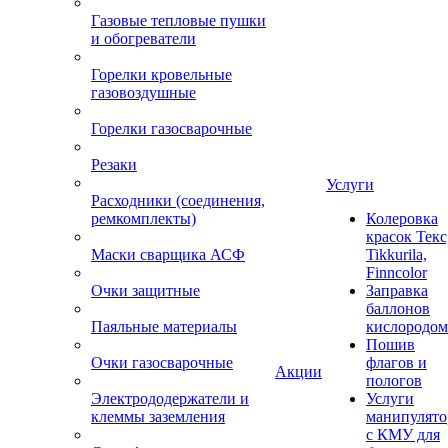
Газовые тепловые пушки
и обогреватели
Горелки кровельные
газовоздушные
Горелки газосварочные
Резаки
Услуги
Расходники (соединения,
ремкомплекты)
Колеровка
красок Текс
Маски сварщика АСФ
Tikkurila,
Finncolor
Очки защитные
Заправка
баллонов
Паяльные материалы
кислородом
Пошив
Очки газосварочные
флагов и
Акции
пологов
Электрододержатели и
Услуги
клеммы заземления
манипулято
с КМУ для