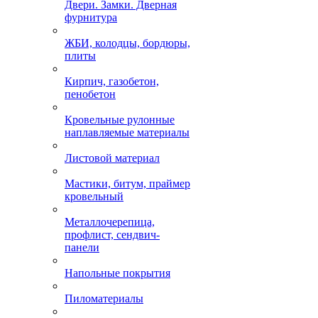
Двери. Замки. Дверная
фурнитура
ЖБИ, колодцы, бордюры,
плиты
Кирпич, газобетон,
пенобетон
Кровельные рулонные
наплавляемые материалы
Листовой материал
Мастики, битум, праймер
кровельный
Металлочерепица,
профлист, сендвич-
панели
Напольные покрытия
Пиломатериалы