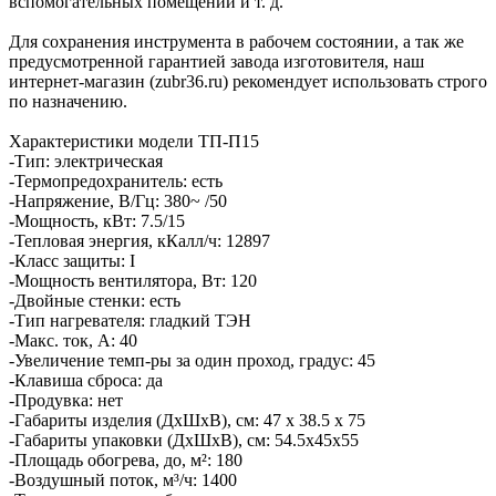
вспомогательных помещений и т. д.
Для сохранения инструмента в рабочем состоянии, а так же
предусмотренной гарантией завода изготовителя, наш
интернет-магазин (zubr36.ru) рекомендует использовать строго
по назначению.
Характеристики модели ТП-П15
-Тип: электрическая
-Термопредохранитель: есть
-Напряжение, В/Гц: 380~ /50
-Мощность, кВт: 7.5/15
-Тепловая энергия, кКалл/ч: 12897
-Класс защиты: I
-Мощность вентилятора, Вт: 120
-Двойные стенки: есть
-Тип нагревателя: гладкий ТЭН
-Макс. ток, А: 40
-Увеличение темп-ры за один проход, градус: 45
-Клавиша сброса: да
-Продувка: нет
-Габариты изделия (ДхШхВ), см: 47 х 38.5 х 75
-Габариты упаковки (ДхШхВ), см: 54.5х45х55
-Площадь обогрева, до, м²: 180
-Воздушный поток, м³/ч: 1400