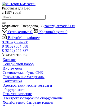
Работаем для Вас
с 1997 года!
Мурманск, Свердлова, 33
zakaz@armada51.ru
Отложенные
0
Корзина
0
пуста
0
Войти
Мой кабинет
8 (8152) 554-888
8 (8152) 554-888
8 (8152) 554-887
Заказать звонок
Каталог
Собери свой набор
Инструмент
Спецодежда, обувь, СИЗ
Строительные материалы
Сантехника
Электротехнические товары и
оборудование
Газы технические
Электрогазосварочное оборудование
Хозяйственно-бытовые товары