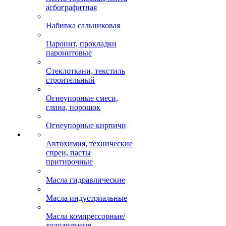
асбографитная
Набивка сальниковая
Паронит, прокладки
паронитовые
Стеклоткани, текстиль
строительный
Огнеупорные смеси,
глина, порошок
Огнеупорные кирпичи
Автохимия, технические
спреи, пасты
притирочные
Масла гидравлические
Масла индустриальные
Масла компрессорные/
холодильные