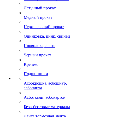
Латунный прокат
Медный прокат
Нержавеющий прокат
Оцинковка, цинк, свинец
Проволока, лента
Черный прокат
Крепеж
Подшипники
Асбокрошка, асбошнур,
асбоплита
Асботкани, асбокартон
Безасбестовые материалы
Лента тормозная, лента