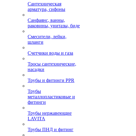
Сантехническая
арматура, сифоны
Санфаянс, ванны,
раковины, унитазы, биде
Смесители, лейки,
шланги
Счетчики воды и газа
Тросы сантехнические,
насадки
Трубы и фитинги PPR
Трубы
металлопластиковые и
фитинги
Трубы нержавеющие
LAVITA
Трубы ПНД и фитинг