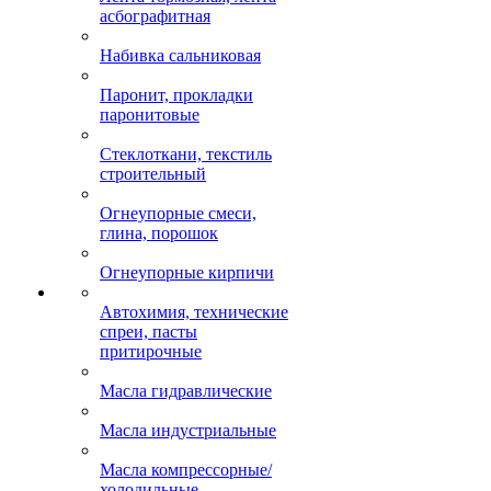
асбографитная
Набивка сальниковая
Паронит, прокладки
паронитовые
Стеклоткани, текстиль
строительный
Огнеупорные смеси,
глина, порошок
Огнеупорные кирпичи
Автохимия, технические
спреи, пасты
притирочные
Масла гидравлические
Масла индустриальные
Масла компрессорные/
холодильные