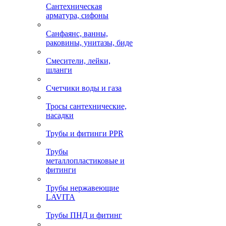
Сантехническая
арматура, сифоны
Санфаянс, ванны,
раковины, унитазы, биде
Смесители, лейки,
шланги
Счетчики воды и газа
Тросы сантехнические,
насадки
Трубы и фитинги PPR
Трубы
металлопластиковые и
фитинги
Трубы нержавеющие
LAVITA
Трубы ПНД и фитинг