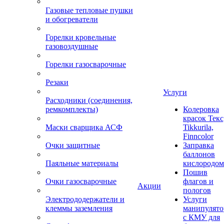
Газовые тепловые пушки
и обогреватели
Горелки кровельные
газовоздушные
Горелки газосварочные
Резаки
Услуги
Расходники (соединения,
ремкомплекты)
Колеровка
красок Текс
Маски сварщика АСФ
Tikkurila,
Finncolor
Очки защитные
Заправка
баллонов
Паяльные материалы
кислородом
Пошив
Очки газосварочные
флагов и
Акции
пологов
Электрододержатели и
Услуги
клеммы заземления
манипулято
с КМУ для