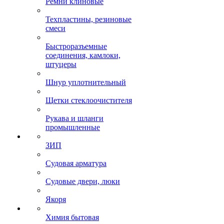
Ремни клиновые
Техпластины, резиновые
смеси
Быстроразъемные
соединения, камлоки,
штуцеры
Шнур уплотнительный
Щетки стеклоочистителя
Рукава и шланги
промышленные
ЗИП
Судовая арматура
Судовые двери, люки
Якоря
Химия бытовая