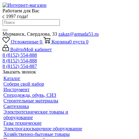
Работаем для Вас
с 1997 года!
Мурманск, Свердлова, 33
zakaz@armada51.ru
Отложенные
0
Корзина
0
пуста
0
Войти
Мой кабинет
8 (8152) 554-888
8 (8152) 554-888
8 (8152) 554-887
Заказать звонок
Каталог
Собери свой набор
Инструмент
Спецодежда, обувь, СИЗ
Строительные материалы
Сантехника
Электротехнические товары и
оборудование
Газы технические
Электрогазосварочное оборудование
Хозяйственно-бытовые товары