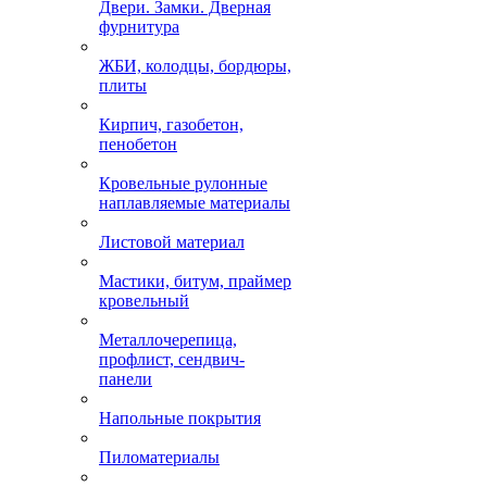
Двери. Замки. Дверная
фурнитура
ЖБИ, колодцы, бордюры,
плиты
Кирпич, газобетон,
пенобетон
Кровельные рулонные
наплавляемые материалы
Листовой материал
Мастики, битум, праймер
кровельный
Металлочерепица,
профлист, сендвич-
панели
Напольные покрытия
Пиломатериалы