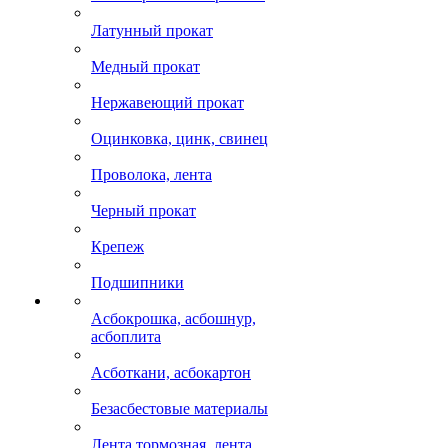
Латунный прокат
Медный прокат
Нержавеющий прокат
Оцинковка, цинк, свинец
Проволока, лента
Черный прокат
Крепеж
Подшипники
Асбокрошка, асбошнур,
асбоплита
Асботкани, асбокартон
Безасбестовые материалы
Лента тормозная, лента