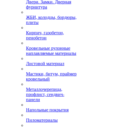
Двери. Замки. Дверная
фурнитура
ЖБИ, колодцы, бордюры,
плиты
Кирпич, газобетон,
пенобетон
Кровельные рулонные
наплавляемые материалы
Листовой материал
Мастики, битум, праймер
кровельный
Металлочерепица,
профлист, сендвич-
панели
Напольные покрытия
Пиломатериалы