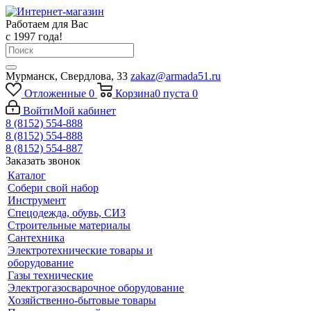
Работаем для Вас
с 1997 года!
Мурманск, Свердлова, 33
zakaz@armada51.ru
Отложенные
0
Корзина
0
пуста
0
Войти
Мой кабинет
8 (8152) 554-888
8 (8152) 554-888
8 (8152) 554-887
Заказать звонок
Каталог
Собери свой набор
Инструмент
Спецодежда, обувь, СИЗ
Строительные материалы
Сантехника
Электротехнические товары и
оборудование
Газы технические
Электрогазосварочное оборудование
Хозяйственно-бытовые товары