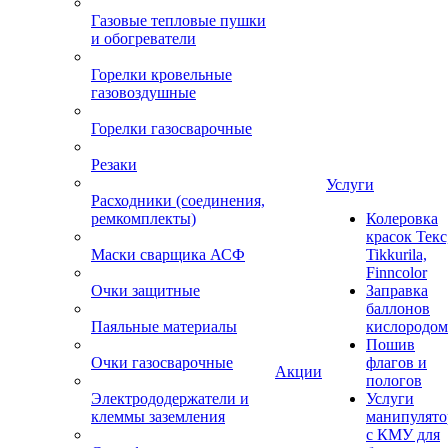
Газовые тепловые пушки
и обогреватели
Горелки кровельные
газовоздушные
Горелки газосварочные
Резаки
Услуги
Расходники (соединения,
ремкомплекты)
Колеровка
красок Текс
Маски сварщика АСФ
Tikkurila,
Finncolor
Очки защитные
Заправка
баллонов
Паяльные материалы
кислородом
Пошив
Очки газосварочные
флагов и
Акции
пологов
Электрододержатели и
Услуги
клеммы заземления
манипулято
с КМУ для