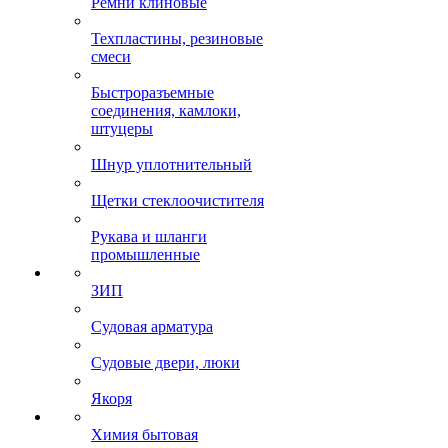
Ремни клиновые
Техпластины, резиновые
смеси
Быстроразъемные
соединения, камлоки,
штуцеры
Шнур уплотнительный
Щетки стеклоочистителя
Рукава и шланги
промышленные
ЗИП
Судовая арматура
Судовые двери, люки
Якоря
Химия бытовая