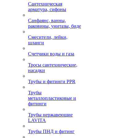
Сантехническая
арматура, сифоны
Санфаянс, ванны,
раковины, унитазы, биде
Смесители, лейки,
шланги
Счетчики воды и газа
Тросы сантехнические,
насадки
Трубы и фитинги PPR
Трубы
металлопластиковые и
фитинги
Трубы нержавеющие
LAVITA
Трубы ПНД и фитинг