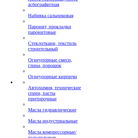
асбографитная
Набивка сальниковая
Паронит, прокладки
паронитовые
Стеклоткани, текстиль
строительный
Огнеупорные смеси,
глина, порошок
Огнеупорные кирпичи
Автохимия, технические
спреи, пасты
притирочные
Масла гидравлические
Масла индустриальные
Масла компрессорные/
холодильные