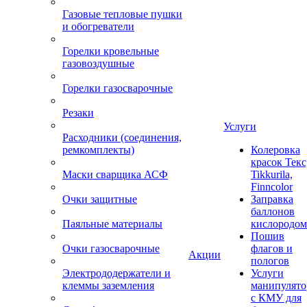
Газовые тепловые пушки
и обогреватели
Горелки кровельные
газовоздушные
Горелки газосварочные
Резаки
Услуги
Расходники (соединения,
ремкомплекты)
Колеровка
красок Текс
Маски сварщика АСФ
Tikkurila,
Finncolor
Очки защитные
Заправка
баллонов
Паяльные материалы
кислородом
Пошив
Очки газосварочные
флагов и
Акции
пологов
Электрододержатели и
Услуги
клеммы заземления
манипулято
с КМУ для