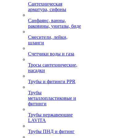
Сантехническая
арматура, сифоны
Санфаянс, ванны,
раковины, унитазы, биде
Смесители, лейки,
шланги
Счетчики воды и газа
Тросы сантехнические,
насадки
Трубы и фитинги PPR
Трубы
металлопластиковые и
фитинги
Трубы нержавеющие
LAVITA
Трубы ПНД и фитинг