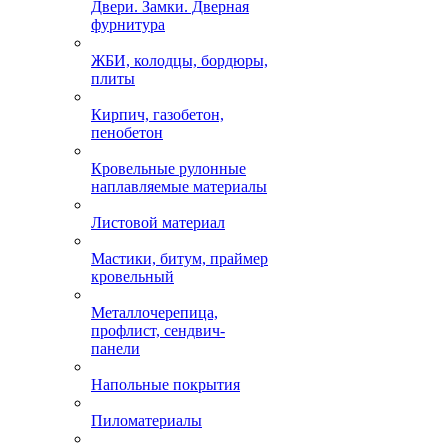
Двери. Замки. Дверная
фурнитура
ЖБИ, колодцы, бордюры,
плиты
Кирпич, газобетон,
пенобетон
Кровельные рулонные
наплавляемые материалы
Листовой материал
Мастики, битум, праймер
кровельный
Металлочерепица,
профлист, сендвич-
панели
Напольные покрытия
Пиломатериалы