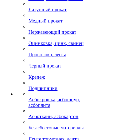
Латунный прокат
Медный прокат
Нержавеющий прокат
Оцинковка, цинк, свинец
Проволока, лента
Черный прокат
Крепеж
Подшипники
Асбокрошка, асбошнур,
асбоплита
Асботкани, асбокартон
Безасбестовые материалы
Лента тормозная, лента