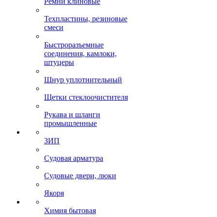
Ремни клиновые
Техпластины, резиновые
смеси
Быстроразъемные
соединения, камлоки,
штуцеры
Шнур уплотнительный
Щетки стеклоочистителя
Рукава и шланги
промышленные
ЗИП
Судовая арматура
Судовые двери, люки
Якоря
Химия бытовая