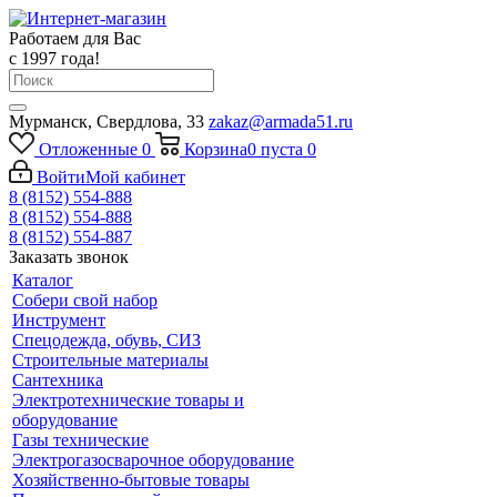
Работаем для Вас
с 1997 года!
Мурманск, Свердлова, 33
zakaz@armada51.ru
Отложенные
0
Корзина
0
пуста
0
Войти
Мой кабинет
8 (8152) 554-888
8 (8152) 554-888
8 (8152) 554-887
Заказать звонок
Каталог
Собери свой набор
Инструмент
Спецодежда, обувь, СИЗ
Строительные материалы
Сантехника
Электротехнические товары и
оборудование
Газы технические
Электрогазосварочное оборудование
Хозяйственно-бытовые товары