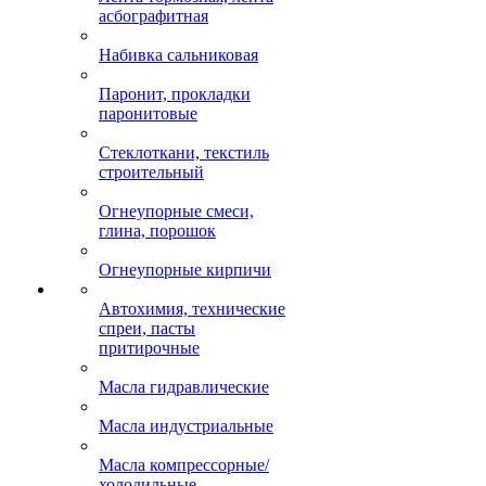
асбографитная
Набивка сальниковая
Паронит, прокладки
паронитовые
Стеклоткани, текстиль
строительный
Огнеупорные смеси,
глина, порошок
Огнеупорные кирпичи
Автохимия, технические
спреи, пасты
притирочные
Масла гидравлические
Масла индустриальные
Масла компрессорные/
холодильные