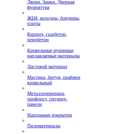
Двери. Замки. Дверная
фурнитура
ЖБИ, колодцы, бордюры,
плиты
Кирпич, газобетон,
пенобетон
Кровельные рулонные
наплавляемые материалы
Листовой материал
Мастики, битум, праймер
кровельный
Металлочерепица,
профлист, сендвич-
панели
Напольные покрытия
Пиломатериалы