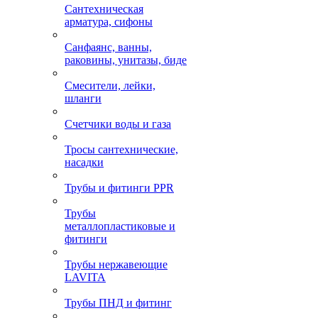
Сантехническая
арматура, сифоны
Санфаянс, ванны,
раковины, унитазы, биде
Смесители, лейки,
шланги
Счетчики воды и газа
Тросы сантехнические,
насадки
Трубы и фитинги PPR
Трубы
металлопластиковые и
фитинги
Трубы нержавеющие
LAVITA
Трубы ПНД и фитинг