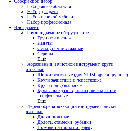
Собери свой набор
Набор автомобилиста
Набор для дачи
Набор игровой мебели
Набор профессионала
Инструмент
Грузоподъемное оборудование
Грузовой крепеж
Канаты
Сетки, ремни стяжные
Стропы
Еще
Абразивный, зачистной инструмент, круги
отрезные
Щетки зачистные (для УШМ, дрели, ручные)
Круги зачистные и лепестковые
Круги шлифовальные
Бумага наждачная, ленты, листы, сетки
шлифовальные
Еще
Деревообрабатывающий инструмент, диски
пильные
Диски пильные
Долота, стамески, рубанки
Ножовки и пилы по дереву