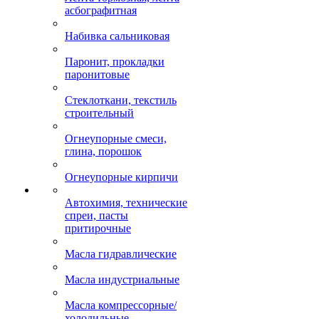
асбографитная
Набивка сальниковая
Паронит, прокладки
паронитовые
Стеклоткани, текстиль
строительный
Огнеупорные смеси,
глина, порошок
Огнеупорные кирпичи
Автохимия, технические
спреи, пасты
притирочные
Масла гидравлические
Масла индустриальные
Масла компрессорные/
холодильные