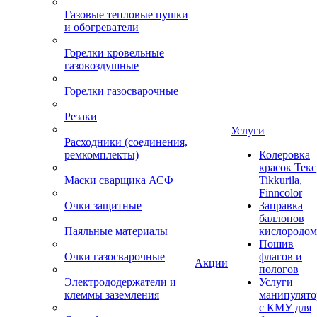
Газовые тепловые пушки
и обогреватели
Горелки кровельные
газовоздушные
Горелки газосварочные
Резаки
Услуги
Расходники (соединения,
ремкомплекты)
Колеровка
красок Текс
Маски сварщика АСФ
Tikkurila,
Finncolor
Очки защитные
Заправка
баллонов
Паяльные материалы
кислородом
Пошив
Очки газосварочные
флагов и
Акции
пологов
Электрододержатели и
Услуги
клеммы заземления
манипулято
с КМУ для