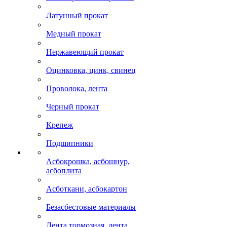
Латунный прокат
Медный прокат
Нержавеющий прокат
Оцинковка, цинк, свинец
Проволока, лента
Черный прокат
Крепеж
Подшипники
Асбокрошка, асбошнур,
асбоплита
Асботкани, асбокартон
Безасбестовые материалы
Лента тормозная, лента