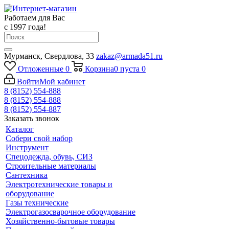
Работаем для Вас
с 1997 года!
Мурманск, Свердлова, 33
zakaz@armada51.ru
Отложенные
0
Корзина
0
пуста
0
Войти
Мой кабинет
8 (8152) 554-888
8 (8152) 554-888
8 (8152) 554-887
Заказать звонок
Каталог
Собери свой набор
Инструмент
Спецодежда, обувь, СИЗ
Строительные материалы
Сантехника
Электротехнические товары и
оборудование
Газы технические
Электрогазосварочное оборудование
Хозяйственно-бытовые товары