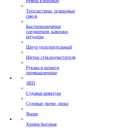
Ремни клиновые
Техпластины, резиновые
смеси
Быстроразъемные
соединения, камлоки,
штуцеры
Шнур уплотнительный
Щетки стеклоочистителя
Рукава и шланги
промышленные
ЗИП
Судовая арматура
Судовые двери, люки
Якоря
Химия бытовая