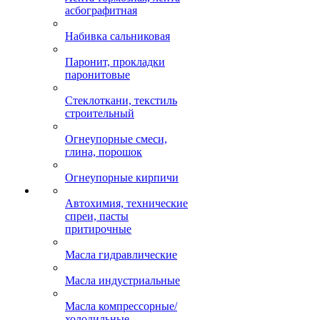
асбографитная
Набивка сальниковая
Паронит, прокладки
паронитовые
Стеклоткани, текстиль
строительный
Огнеупорные смеси,
глина, порошок
Огнеупорные кирпичи
Автохимия, технические
спреи, пасты
притирочные
Масла гидравлические
Масла индустриальные
Масла компрессорные/
холодильные