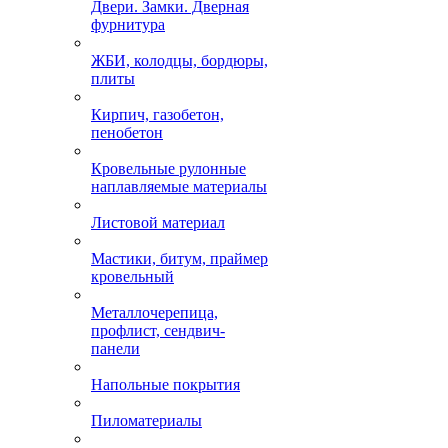
Двери. Замки. Дверная
фурнитура
ЖБИ, колодцы, бордюры,
плиты
Кирпич, газобетон,
пенобетон
Кровельные рулонные
наплавляемые материалы
Листовой материал
Мастики, битум, праймер
кровельный
Металлочерепица,
профлист, сендвич-
панели
Напольные покрытия
Пиломатериалы