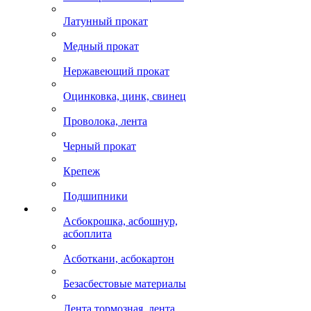
Латунный прокат
Медный прокат
Нержавеющий прокат
Оцинковка, цинк, свинец
Проволока, лента
Черный прокат
Крепеж
Подшипники
Асбокрошка, асбошнур,
асбоплита
Асботкани, асбокартон
Безасбестовые материалы
Лента тормозная, лента