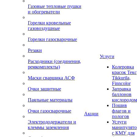
Газовые тепловые пушки
и обогреватели
Горелки кровельные
газовоздушные
Горелки газосварочные
Резаки
Услуги
Расходники (соединения,
ремкомплекты)
Колеровка
красок Текс
Маски сварщика АСФ
Tikkurila,
Finncolor
Очки защитные
Заправка
баллонов
Паяльные материалы
кислородом
Пошив
Очки газосварочные
флагов и
Акции
пологов
Электрододержатели и
Услуги
клеммы заземления
манипулято
с КМУ для