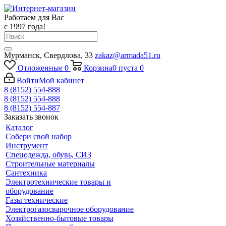
Работаем для Вас
с 1997 года!
Мурманск, Свердлова, 33
zakaz@armada51.ru
Отложенные
0
Корзина
0
пуста
0
Войти
Мой кабинет
8 (8152) 554-888
8 (8152) 554-888
8 (8152) 554-887
Заказать звонок
Каталог
Собери свой набор
Инструмент
Спецодежда, обувь, СИЗ
Строительные материалы
Сантехника
Электротехнические товары и
оборудование
Газы технические
Электрогазосварочное оборудование
Хозяйственно-бытовые товары