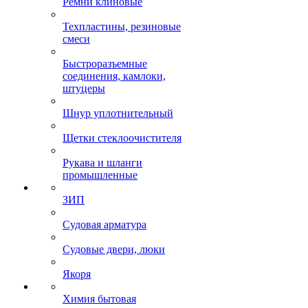
Ремни клиновые
Техпластины, резиновые
смеси
Быстроразъемные
соединения, камлоки,
штуцеры
Шнур уплотнительный
Щетки стеклоочистителя
Рукава и шланги
промышленные
ЗИП
Судовая арматура
Судовые двери, люки
Якоря
Химия бытовая