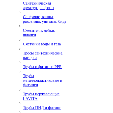
Сантехническая
арматура, сифоны
Санфаянс, ванны,
раковины, унитазы, биде
Смесители, лейки,
шланги
Счетчики воды и газа
Тросы сантехнические,
насадки
Трубы и фитинги PPR
Трубы
металлопластиковые и
фитинги
Трубы нержавеющие
LAVITA
Трубы ПНД и фитинг