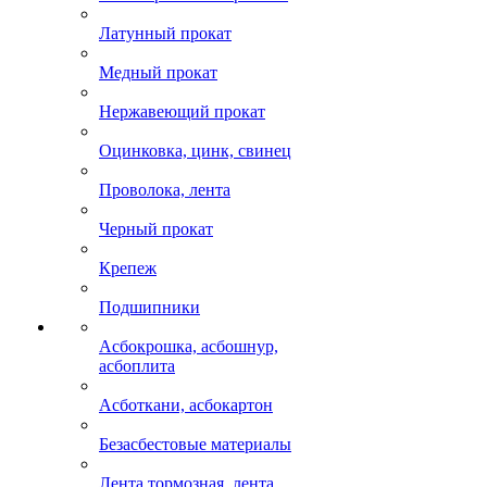
Латунный прокат
Медный прокат
Нержавеющий прокат
Оцинковка, цинк, свинец
Проволока, лента
Черный прокат
Крепеж
Подшипники
Асбокрошка, асбошнур,
асбоплита
Асботкани, асбокартон
Безасбестовые материалы
Лента тормозная, лента