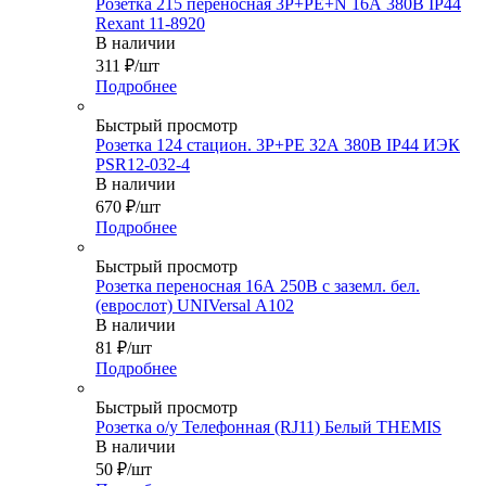
Розетка 215 переносная 3Р+РЕ+N 16А 380В IР44
Rexant 11-8920
В наличии
311
₽
/шт
Подробнее
Быстрый просмотр
Розетка 124 стацион. 3Р+РЕ 32А 380В IР44 ИЭК
PSR12-032-4
В наличии
670
₽
/шт
Подробнее
Быстрый просмотр
Розетка переносная 16А 250В с заземл. бел.
(еврослот) UNIVersal А102
В наличии
81
₽
/шт
Подробнее
Быстрый просмотр
Розетка о/у Телефонная (RJ11) Белый THEMIS
В наличии
50
₽
/шт