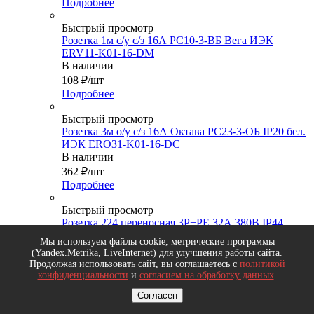
Подробнее
Быстрый просмотр
Розетка 1м с/у с/з 16А РС10-3-ВБ Вега ИЭК
ERV11-K01-16-DM
В наличии
108
₽
/шт
Подробнее
Быстрый просмотр
Розетка 3м о/у с/з 16А Октава РС23-3-ОБ IP20 бел.
ИЭК ERO31-K01-16-DC
В наличии
362
₽
/шт
Подробнее
Быстрый просмотр
Розетка 224 переносная 3Р+РЕ 32А 380В IР44
REXANT 11-8922
Мы используем файлы cookie, метрические программы
В наличии
(Yandex.Metrika, LiveInternet) для улучшения работы сайта.
295
₽
/шт
Продолжая использовать сайт, вы соглашаетесь с
политикой
Подробнее
конфиденциальности
и
согласием на обработку данных
.
Согласен
Быстрый просмотр
Розетка 2252 кабельная 3P+PE+N 32A 380В IP67