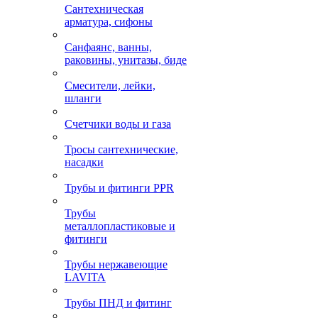
Сантехническая
арматура, сифоны
Санфаянс, ванны,
раковины, унитазы, биде
Смесители, лейки,
шланги
Счетчики воды и газа
Тросы сантехнические,
насадки
Трубы и фитинги PPR
Трубы
металлопластиковые и
фитинги
Трубы нержавеющие
LAVITA
Трубы ПНД и фитинг