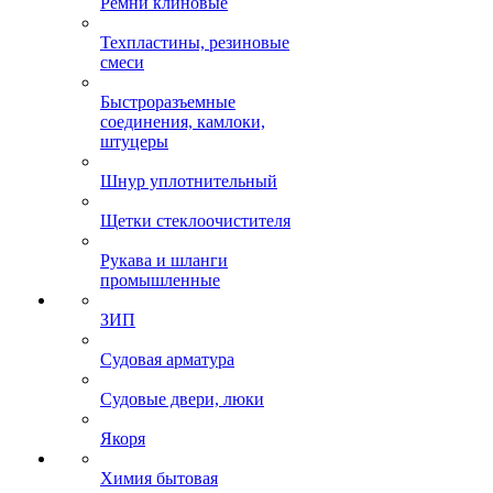
Ремни клиновые
Техпластины, резиновые
смеси
Быстроразъемные
соединения, камлоки,
штуцеры
Шнур уплотнительный
Щетки стеклоочистителя
Рукава и шланги
промышленные
ЗИП
Судовая арматура
Судовые двери, люки
Якоря
Химия бытовая