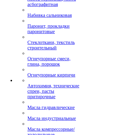
асбографитная
Набивка сальниковая
Паронит, прокладки
паронитовые
Стеклоткани, текстиль
строительный
Огнеупорные смеси,
глина, порошок
Огнеупорные кирпичи
Автохимия, технические
спреи, пасты
притирочные
Масла гидравлические
Масла индустриальные
Масла компрессорные/
холодильные