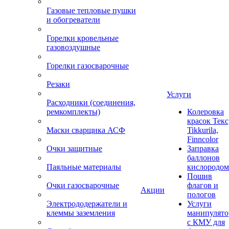
Газовые тепловые пушки
и обогреватели
Горелки кровельные
газовоздушные
Горелки газосварочные
Резаки
Услуги
Расходники (соединения,
ремкомплекты)
Колеровка
красок Текс
Маски сварщика АСФ
Tikkurila,
Finncolor
Очки защитные
Заправка
баллонов
Паяльные материалы
кислородом
Пошив
Очки газосварочные
флагов и
Акции
пологов
Электрододержатели и
Услуги
клеммы заземления
манипулято
с КМУ для