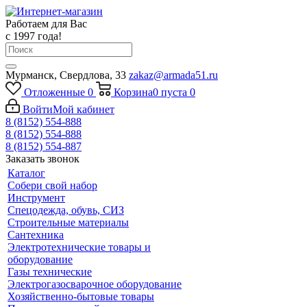
Работаем для Вас
с 1997 года!
Мурманск, Свердлова, 33
zakaz@armada51.ru
Отложенные
0
Корзина
0
пуста
0
Войти
Мой кабинет
8 (8152) 554-888
8 (8152) 554-888
8 (8152) 554-887
Заказать звонок
Каталог
Собери свой набор
Инструмент
Спецодежда, обувь, СИЗ
Строительные материалы
Сантехника
Электротехнические товары и
оборудование
Газы технические
Электрогазосварочное оборудование
Хозяйственно-бытовые товары