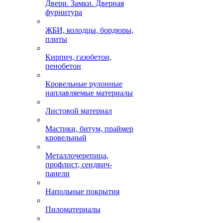
Двери. Замки. Дверная
фурнитура
ЖБИ, колодцы, бордюры,
плиты
Кирпич, газобетон,
пенобетон
Кровельные рулонные
наплавляемые материалы
Листовой материал
Мастики, битум, праймер
кровельный
Металлочерепица,
профлист, сендвич-
панели
Напольные покрытия
Пиломатериалы