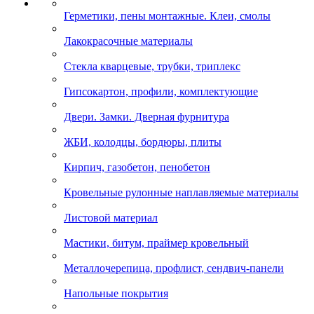
Герметики, пены монтажные. Клеи, смолы
Лакокрасочные материалы
Стекла кварцевые, трубки, триплекс
Гипсокартон, профили, комплектующие
Двери. Замки. Дверная фурнитура
ЖБИ, колодцы, бордюры, плиты
Кирпич, газобетон, пенобетон
Кровельные рулонные наплавляемые материалы
Листовой материал
Мастики, битум, праймер кровельный
Металлочерепица, профлист, сендвич-панели
Напольные покрытия