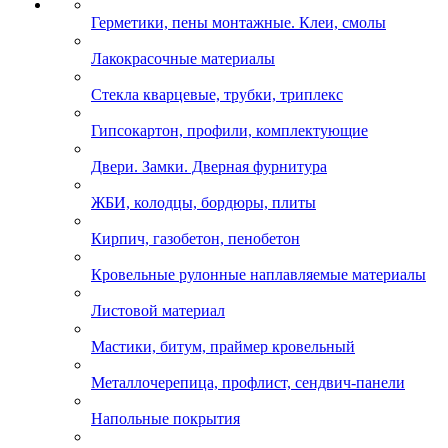
Герметики, пены монтажные. Клеи, смолы
Лакокрасочные материалы
Стекла кварцевые, трубки, триплекс
Гипсокартон, профили, комплектующие
Двери. Замки. Дверная фурнитура
ЖБИ, колодцы, бордюры, плиты
Кирпич, газобетон, пенобетон
Кровельные рулонные наплавляемые материалы
Листовой материал
Мастики, битум, праймер кровельный
Металлочерепица, профлист, сендвич-панели
Напольные покрытия