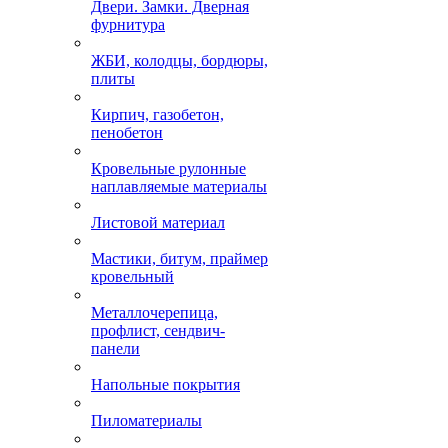
Двери. Замки. Дверная
фурнитура
ЖБИ, колодцы, бордюры,
плиты
Кирпич, газобетон,
пенобетон
Кровельные рулонные
наплавляемые материалы
Листовой материал
Мастики, битум, праймер
кровельный
Металлочерепица,
профлист, сендвич-
панели
Напольные покрытия
Пиломатериалы