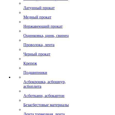
Латунный прокат
Медный прокат
Нержавеющий прокат
Оцинковка, цинк, свинец
Проволока, лента
Черный прокат
Крепеж
Подшипники
Асбокрошка, асбошнур,
асбоплита
Асботкани, асбокартон
Безасбестовые материалы
Лента тормозная, лента