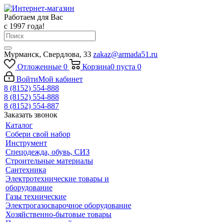
Работаем для Вас
с 1997 года!
Мурманск, Свердлова, 33
zakaz@armada51.ru
Отложенные
0
Корзина
0
пуста
0
Войти
Мой кабинет
8 (8152) 554-888
8 (8152) 554-888
8 (8152) 554-887
Заказать звонок
Каталог
Собери свой набор
Инструмент
Спецодежда, обувь, СИЗ
Строительные материалы
Сантехника
Электротехнические товары и
оборудование
Газы технические
Электрогазосварочное оборудование
Хозяйственно-бытовые товары