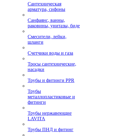
Сантехническая
арматура, сифоны
Санфаянс, ванны,
раковины, унитазы, биде
Смесители, лейки,
шланги
Счетчики воды и газа
Тросы сантехнические,
насадки
Трубы и фитинги PPR
Трубы
металлопластиковые и
фитинги
Трубы нержавеющие
LAVITA
Трубы ПНД и фитинг