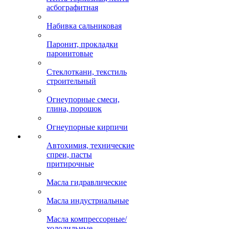
асбографитная
Набивка сальниковая
Паронит, прокладки
паронитовые
Стеклоткани, текстиль
строительный
Огнеупорные смеси,
глина, порошок
Огнеупорные кирпичи
Автохимия, технические
спреи, пасты
притирочные
Масла гидравлические
Масла индустриальные
Масла компрессорные/
холодильные