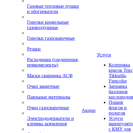
Газовые тепловые пушки
и обогреватели
Горелки кровельные
газовоздушные
Горелки газосварочные
Резаки
Услуги
Расходники (соединения,
ремкомплекты)
Колеровка
красок Текс
Маски сварщика АСФ
Tikkurila,
Finncolor
Очки защитные
Заправка
баллонов
Паяльные материалы
кислородом
Пошив
Очки газосварочные
флагов и
Акции
пологов
Электрододержатели и
Услуги
клеммы заземления
манипулято
с КМУ для