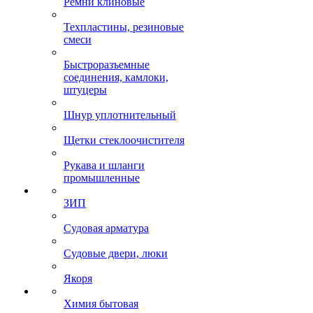
Ремни клиновые
Техпластины, резиновые
смеси
Быстроразъемные
соединения, камлоки,
штуцеры
Шнур уплотнительный
Щетки стеклоочистителя
Рукава и шланги
промышленные
ЗИП
Судовая арматура
Судовые двери, люки
Якоря
Химия бытовая